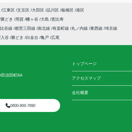
江東区
文京区
大田区
品川区
板橋区
港区
勝どき
用賀
幡ヶ谷
大島
恵比寿
日比谷線
都営三田線
南北線
有楽町線
丸ノ内線
東西線
埼京線
入谷
勝どき
白金台
亀戸
広尾
トップページ
神田須田町8A
アクセスマップ
会社概要
0800-800-7890