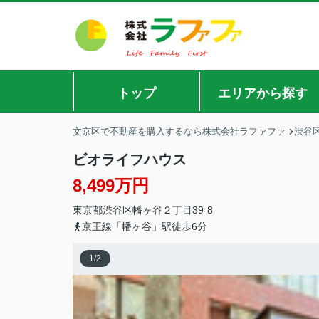
トップ
エリアから探す
文京区で不動産を購入するなら株式会社ラファファ
渋谷
ビオライフハウス
8,499万円
東京都
渋谷区
幡ヶ谷
２丁目39-8
京王線「幡ヶ谷」駅徒歩6分
1
/
2