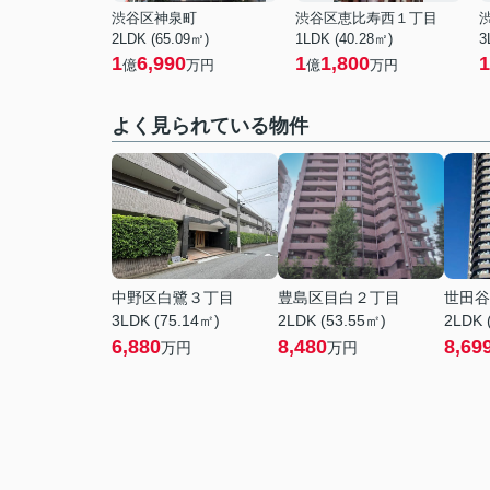
渋谷区神泉町
渋谷区恵比寿西１丁目
2LDK (65.09㎡)
1LDK (40.28㎡)
3
1
6,990
1
1,800
1
億
万円
億
万円
よく見られている物件
中野区白鷺３丁目
豊島区目白２丁目
世田谷
3LDK (75.14㎡)
2LDK (53.55㎡)
2LDK 
6,880
8,480
8,69
万円
万円