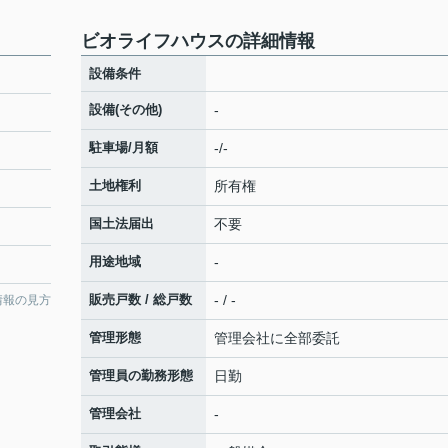
ビオライフハウスの詳細情報
設備条件
設備(その他)
-
駐車場/月額
-/-
土地権利
所有権
国土法届出
不要
用途地域
-
販売戸数 / 総戸数
- / -
情報の見方
管理形態
管理会社に全部委託
管理員の勤務形態
日勤
管理会社
-