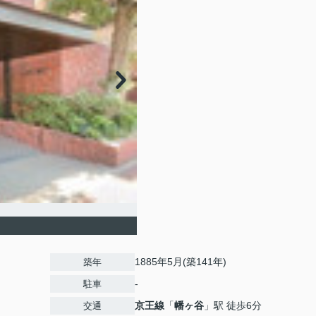
1885年5月(築141年)
築年
-
駐車
京王線
「
幡ヶ谷
」駅 徒歩6分
交通