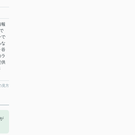
情報
で
ンで
るな
ヶ谷
のラ
提供
さ
の見方
が