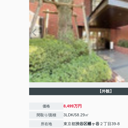
【外観】
8,499万円
価格
3LDK/58.29㎡
間取り/面積
東京都
渋谷区
幡ヶ谷
２丁目39-8
所在地