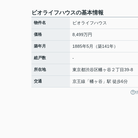
ビオライフハウスの基本情報
物件名
ビオライフハウス
価格
8,499万円
築年月
1885年5月（築141年）
総戸数
-
所在地
東京都
渋谷区
幡ヶ谷
２丁目39-8
交通
京王線
「
幡ヶ谷
」駅 徒歩6分