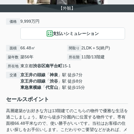
【外観】
9,999万円
価格
支払いシミュレーション
66.48㎡
2LDK＋S(納戸)
面積
間取り
築56年
11階/13階建
築年数
所在階
東京都
渋谷区
南平台町
15-1
所在地
京王井の頭線
「
神泉
」駅 徒歩7分
交通
京王井の頭線
「
渋谷
」駅 徒歩8分
東急東横線
「
代官山
」駅 徒歩15分
セールスポイント
高層建築がお好きな方は13階建てのこちらの物件で優雅な生活を
過ごしましょう。駅から徒歩7分圏内に位置する物件です。専有
面積66.48平米なので、使い勝手がいいです。当社はお客様の住
まい探しをお手伝いします。こだわりやご要望などがあれば、メ