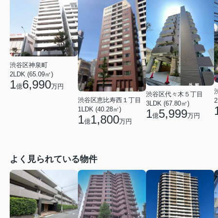
渋谷区神泉町
2LDK (65.09㎡)
1
6,990
億
万円
渋谷区代々木５丁目
渋谷区恵比寿西１丁目
2
3LDK (67.80㎡)
1LDK (40.28㎡)
1
5,999
億
万円
1
1,800
億
万円
よく見られている物件