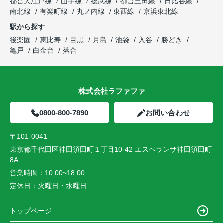
都営大江戸線
山手線
総武線
都営三田線
日比谷線
南北線
有楽町線
丸ノ内線
東西線
京浜東北線
駅から探す
後楽園
恵比寿
目黒
月島
池袋
入谷
勝どき
亀戸
白金台
落合
株式会社ラファファ
0800-800-7890
お問い合わせ
〒101-0041
東京都千代田区神田須田町１丁目10-42 エスペランサ神田須田町
8A
営業時間：
10:00~18:00
定休日：
火曜日・水曜日
トップページ