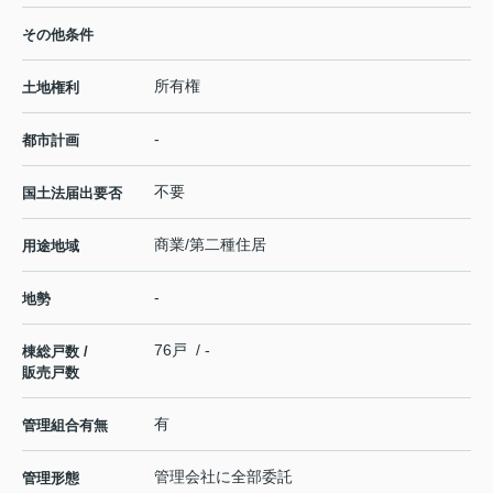
その他条件
所有権
土地権利
-
都市計画
不要
国土法届出要否
商業/第二種住居
用途地域
-
地勢
76戸 / -
棟総戸数 /
販売戸数
有
管理組合有無
管理会社に全部委託
管理形態