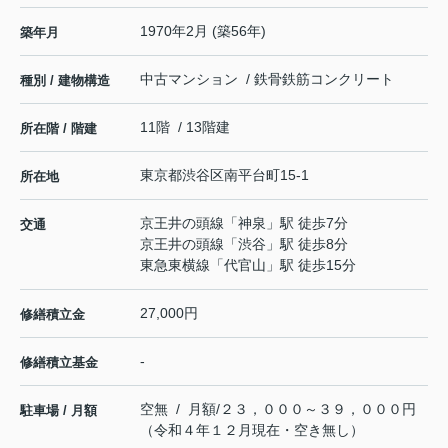
1970年2月 (築56年)
築年月
中古マンション / 鉄骨鉄筋コンクリート
種別 / 建物構造
11階 / 13階建
所在階 / 階建
東京都
渋谷区
南平台町
15-1
所在地
京王井の頭線
「
神泉
」駅 徒歩7分
交通
京王井の頭線
「
渋谷
」駅 徒歩8分
東急東横線
「
代官山
」駅 徒歩15分
27,000円
修繕積立金
-
修繕積立基金
空無 / 月額/２３，０００～３９，０００円
駐車場 / 月額
（令和４年１２月現在・空き無し）