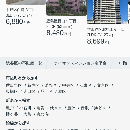
中野区白鷺３丁目
3LDK (75.14㎡)
3
6,880
豊島区目白２丁目
万円
2LDK (53.55㎡)
世田谷区北烏山６丁目
8,480
万円
2LDK (61.25㎡)
8,699
万円
渋谷区の不動産一覧
ライオンズマンション南平台
11階
市区町村から探す
世田谷区
新宿区
渋谷区
中央区
江東区
文京区
板橋区
大田区
品川区
港区
町名から探す
亀戸
小石川
用賀
代々木
豊洲
赤坂
勝どき
幡ヶ谷
大島
恵比寿
沿線から探す