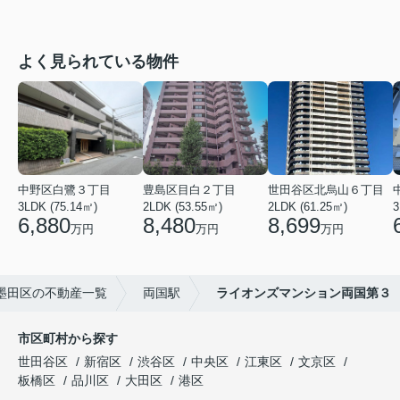
よく見られている物件
中野区白鷺３丁目
豊島区目白２丁目
世田谷区北烏山６丁目
3LDK (75.14㎡)
2LDK (53.55㎡)
2LDK (61.25㎡)
3
6,880
8,480
8,699
万円
万円
万円
墨田区の不動産一覧
両国駅
ライオンズマンション両国第３
市区町村から探す
世田谷区
新宿区
渋谷区
中央区
江東区
文京区
板橋区
品川区
大田区
港区