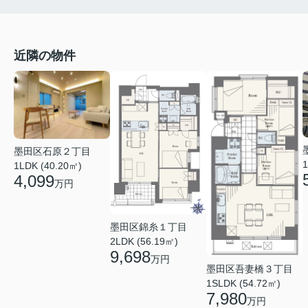
近隣の物件
墨田区石原２丁目
1
1LDK (40.20㎡)
4,099
万円
墨田区錦糸１丁目
2LDK (56.19㎡)
9,698
万円
墨田区吾妻橋３丁目
1SLDK (54.72㎡)
7,980
万円