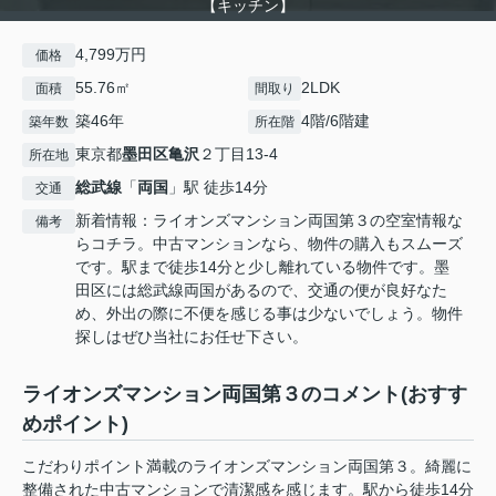
【キッチン】
4,799万円
価格
55.76㎡
2LDK
面積
間取り
築46年
4階/6階建
築年数
所在階
東京都
墨田区
亀沢
２丁目13-4
所在地
総武線
「
両国
」駅 徒歩14分
交通
新着情報：ライオンズマンション両国第３の空室情報な
備考
らコチラ。中古マンションなら、物件の購入もスムーズ
です。駅まで徒歩14分と少し離れている物件です。墨
田区には総武線両国があるので、交通の便が良好なた
め、外出の際に不便を感じる事は少ないでしょう。物件
探しはぜひ当社にお任せ下さい。
ライオンズマンション両国第３のコメント(おすす
めポイント)
こだわりポイント満載のライオンズマンション両国第３。綺麗に
整備された中古マンションで清潔感を感じます。駅から徒歩14分