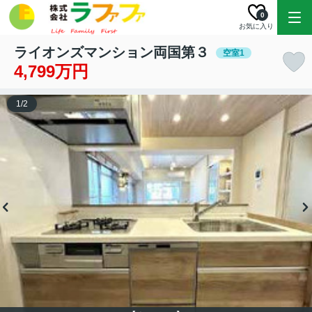
0
お気に入り
ライオンズマンション両国第３
空室1
4,799万円
1
/
2