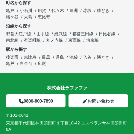
町名から探す
亀戸
小石川
用賀
代々木
豊洲
赤坂
勝どき
幡ヶ谷
大島
恵比寿
沿線から探す
都営大江戸線
山手線
総武線
都営三田線
日比谷線
南北線
有楽町線
丸ノ内線
東西線
埼京線
駅から探す
後楽園
恵比寿
目黒
月島
池袋
入谷
勝どき
亀戸
白金台
広尾
株式会社ラファファ
0800-800-7890
お問い合わせ
〒101-0041
東京都千代田区神田須田町１丁目10-42 エスペランサ神田須田町
8A