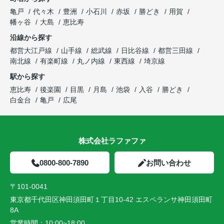
亀戸
代々木
豊洲
小石川
赤坂
勝どき
用賀
幡ヶ谷
大島
恵比寿
沿線から探す
都営大江戸線
山手線
総武線
日比谷線
都営三田線
南北線
有楽町線
丸ノ内線
東西線
埼京線
駅から探す
恵比寿
後楽園
目黒
月島
池袋
入谷
勝どき
白金台
亀戸
広尾
株式会社ラファファ
0800-800-7890
お問い合わせ
〒101-0041
東京都千代田区神田須田町１丁目10-42 エスペランサ神田須田町
8A
営業時間：
10:00~18:00