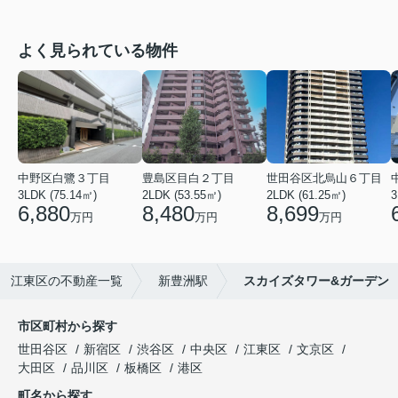
よく見られている物件
中野区白鷺３丁目
豊島区目白２丁目
世田谷区北烏山６丁目
3LDK (75.14㎡)
2LDK (53.55㎡)
2LDK (61.25㎡)
3
6,880
8,480
8,699
万円
万円
万円
江東区の不動産一覧
新豊洲駅
スカイズタワー&ガーデン
市区町村から探す
世田谷区
新宿区
渋谷区
中央区
江東区
文京区
大田区
品川区
板橋区
港区
町名から探す