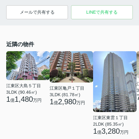
メールで共有する
LINEで共有する
近隣の物件
江東区大島５丁目
江東区亀戸１丁目
3
3LDK (90.46㎡)
3LDK (81.78㎡)
1
1,480
1
2,980
億
万円
億
万円
江東区東雲１丁目
2LDK (85.35㎡)
1
3,280
億
万円