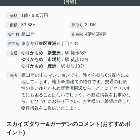
【外観】
1億7,980万円
価格
83.58㎡
3LDK
面積
間取り
築12年
4階/45階建
築年数
所在階
東京都
江東区
豊洲
６丁目2-31
所在地
ゆりかもめ
「
新豊洲
」駅 徒歩6分
交通
ゆりかもめ
「
市場前
」駅 徒歩12分
ゆりかもめ
「
豊洲
」駅 徒歩13分
築11年の中古マンションです。駅から徒歩6分圏内に立
備考
地しています。地上45階建ての物件です。交通の利便
性の良いゆりかもめ新豊洲周辺なら、どこにアクセスす
るにも困ることはないでしょう。不動産情報をお求めな
ら、ぜひ当社にお任せ下さい。お客様のご希望に適した
物件情報をご提供いたします。
スカイズタワー&ガーデンのコメント(おすすめポ
イント)