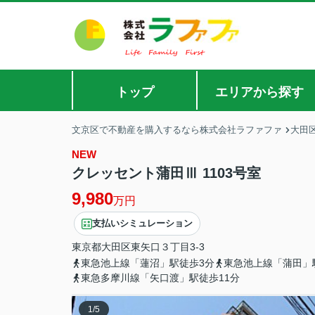
トップ
エリアから探す
文京区で不動産を購入するなら株式会社ラファファ
大田
NEW
クレッセント蒲田Ⅲ 1103号室
9,980
万円
支払いシミュレーション
東京都
大田区
東矢口
３丁目3-3
東急池上線「蓮沼」駅徒歩3分
東急池上線「蒲田」
東急多摩川線「矢口渡」駅徒歩11分
1
/
5