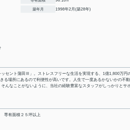
96.18㎡
専有面積
1998年2月(築28年)
築年月
分
ッセント蒲田Ⅲ」。ストレスフリーな生活を実現する、1億1,800万円
できる場所にあるので利便性が高いです。人生で一度あるかないかの不
。そんなことがないように、当社の経験豊富なスタッフがしっかりとサ
専有面積２５坪以上