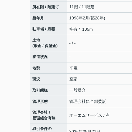
11階 / 11階建
所在階 / 階建て
1998年2月(築28年)
築年月
駐車場 / 月額
空有 / 135m
土地
- / -
(敷金 / 保証金)
-
接道状況
平坦
地勢
空家
現況
一般媒介
取引態様
管理会社に全部委託
管理形態
管理会社 /
オーエムサービス / 有
管理組合有無
取引条件の
2026年08月21日