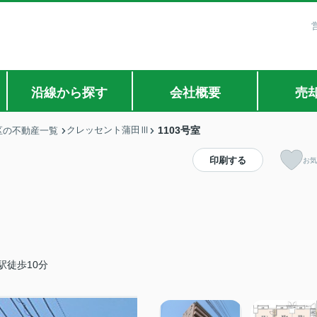
沿線から探す
会社概要
売
クレッセント蒲田Ⅲ
1103号室
区の不動産一覧
印刷する
お気
駅徒歩10分