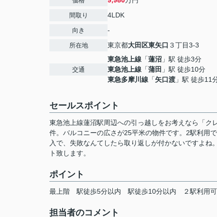
9,980
万円
価格
4LDK
間取り
-
向き
東京都
大田区
東矢口
３丁目3-3
所在地
東急池上線
「
蓮沼
」駅 徒歩3分
東急池上線
「
蒲田
」駅 徒歩10分
交通
東急多摩川線
「
矢口渡
」駅 徒歩11
セールスポイント
東急池上線蓮沼駅周辺への引っ越しをお考えなら「クレ
件。バルコニーの広さが25平米の物件です。2駅利用
入で、失敗なんてしたら取り返しが付かないですよね
ト致します。
ポイント
最上階
駅徒歩5分以内
駅徒歩10分以内
２駅利用可
担当者のコメント