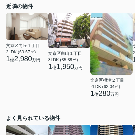
近隣の物件
文京区向丘１丁目
2LDK (60.67㎡)
2
文京区白山１丁目
1
2,980
3LDK (65.69㎡)
億
万円
1
1,950
億
万円
文京区根津２丁目
2LDK (62.04㎡)
1
280
億
万円
よく見られている物件