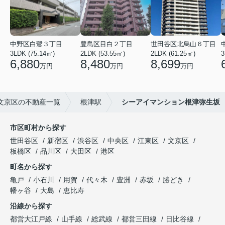
中野区白鷺３丁目
豊島区目白２丁目
世田谷区北烏山６丁目
3LDK (75.14㎡)
2LDK (53.55㎡)
2LDK (61.25㎡)
3
6,880
8,480
8,699
万円
万円
万円
文京区の不動産一覧
根津駅
シーアイマンション根津弥生坂
市区町村から探す
世田谷区
新宿区
渋谷区
中央区
江東区
文京区
板橋区
品川区
大田区
港区
町名から探す
亀戸
小石川
用賀
代々木
豊洲
赤坂
勝どき
幡ヶ谷
大島
恵比寿
沿線から探す
都営大江戸線
山手線
総武線
都営三田線
日比谷線