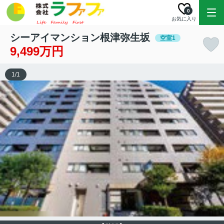
0
お気に入り
シーアイマンション根津弥生坂
空室1
9,499万円
1
/
1