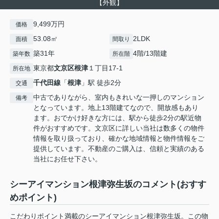
【外観】
9,499万円
価格
53.08㎡
2LDK
面積
間取り
築31年
4階/13階建
築年数
所在階
東京都
文京区
根津
１丁目17-1
所在地
千代田線
「
根津
」駅 徒歩2分
交通
中古でありながら、室内もきれいな一押しのマンション
備考
となっています。地上13階建てなので、開放感もあり
ます。おでかけ好きな方には、駅から徒歩2分の駅近物
件がおすすめです。文京区に詳しい当社は数多くの物件
情報を取り扱っており、確かな地域情報と物件情報をご
提供しています。不動産のご購入は、信頼と実績のある
当社にお任せ下さい。
シーアイマンション根津弥生坂のコメント(おすす
めポイント)
こだわりポイント満載のシーアイマンション根津弥生坂。この物