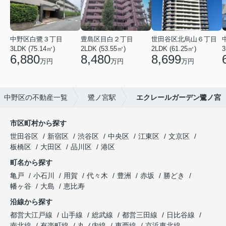
中野区白鷺３丁目
豊島区目白２丁目
世田谷区北烏山６丁目
3LDK (75.14㎡)
2LDK (53.55㎡)
2LDK (61.25㎡)
3
6,880
8,480
8,699
万円
万円
万円
中野区の不動産一覧
鷺ノ宮駅
エクレールガーデン鷺ノ宮
市区町村から探す
世田谷区
新宿区
渋谷区
中央区
江東区
文京区
板橋区
大田区
品川区
港区
町名から探す
亀戸
小石川
用賀
代々木
豊洲
赤坂
勝どき
幡ヶ谷
大島
恵比寿
沿線から探す
都営大江戸線
山手線
総武線
都営三田線
日比谷線
南北線
有楽町線
丸ノ内線
東西線
京浜東北線