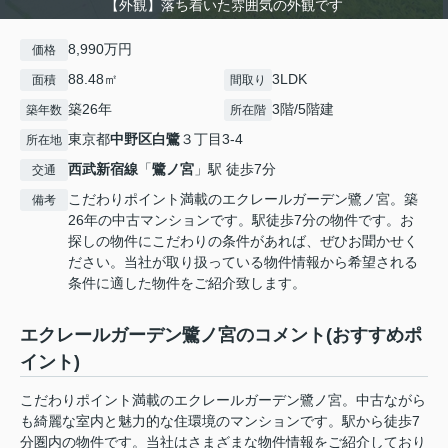
【外観】落ち着いた雰囲気の外観です
8,990万円
価格
88.48㎡
3LDK
面積
間取り
築26年
3階/5階建
築年数
所在階
東京都
中野区
白鷺
３丁目3-4
所在地
西武新宿線
「
鷺ノ宮
」駅 徒歩7分
交通
こだわりポイント満載のエクレールガーデン鷺ノ宮。築
備考
26年の中古マンションです。駅徒歩7分の物件です。お
探しの物件にこだわりの条件があれば、ぜひお聞かせく
ださい。当社が取り扱っている物件情報から希望される
条件に適した物件をご紹介致します。
エクレールガーデン鷺ノ宮のコメント(おすすめポ
イント)
こだわりポイント満載のエクレールガーデン鷺ノ宮。中古ながら
も綺麗な室内と魅力的な住環境のマンションです。駅から徒歩7
分圏内の物件です。当社はさまざまな物件情報をご紹介しており