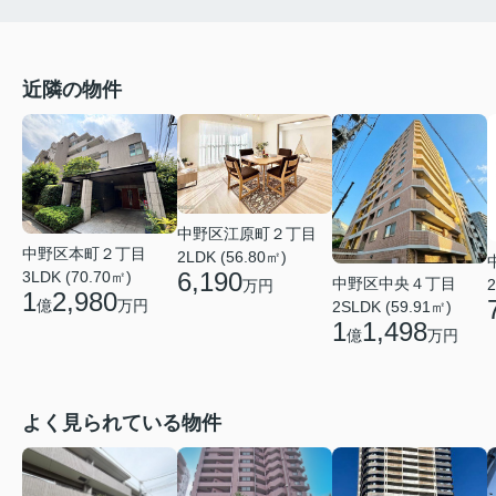
近隣の物件
中野区江原町２丁目
中野区本町２丁目
2LDK (56.80㎡)
6,190
3LDK (70.70㎡)
中野区中央４丁目
2
万円
1
2,980
億
万円
2SLDK (59.91㎡)
1
1,498
億
万円
よく見られている物件