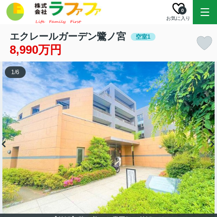
0
お気に入り
エクレールガーデン鷺ノ宮
空室1
8,990万円
1
/
6