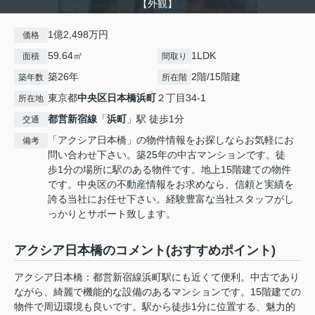
【外観】
1億2,498万円
価格
59.64㎡
1LDK
面積
間取り
築26年
2階/15階建
築年数
所在階
東京都
中央区
日本橋浜町
２丁目34-1
所在地
都営新宿線
「
浜町
」駅 徒歩1分
交通
「アクシア日本橋」の物件情報をお探しならお気軽にお
備考
問い合わせ下さい。築25年の中古マンションです。徒
歩1分の場所に駅のある物件です。地上15階建ての物件
です。中央区の不動産情報をお求めなら、信頼と実績を
誇る当社にお任せ下さい。経験豊富な当社スタッフがし
っかりとサポート致します。
アクシア日本橋のコメント(おすすめポイント)
アクシア日本橋：都営新宿線浜町駅にも近くて便利。中古であり
ながら、綺麗で機能的な設備のあるマンションです。15階建ての
物件で周辺環境も良いです。駅から徒歩1分に位置する、魅力的