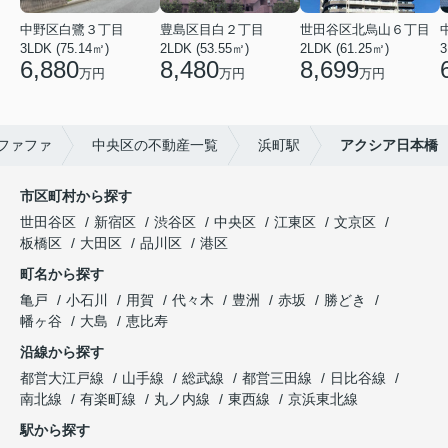
中野区白鷺３丁目
豊島区目白２丁目
世田谷区北烏山６丁目
3LDK (75.14㎡)
2LDK (53.55㎡)
2LDK (61.25㎡)
3
6,880
8,480
8,699
万円
万円
万円
ファファ
中央区の不動産一覧
浜町駅
アクシア日本橋
市区町村から探す
世田谷区
新宿区
渋谷区
中央区
江東区
文京区
板橋区
大田区
品川区
港区
町名から探す
亀戸
小石川
用賀
代々木
豊洲
赤坂
勝どき
幡ヶ谷
大島
恵比寿
沿線から探す
都営大江戸線
山手線
総武線
都営三田線
日比谷線
南北線
有楽町線
丸ノ内線
東西線
京浜東北線
駅から探す