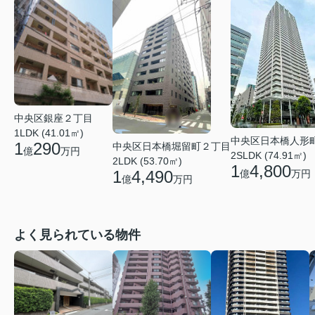
中央区銀座２丁目
1LDK (41.01㎡)
中央区日本橋人形
1
290
中央区日本橋堀留町２丁目
億
万円
2SLDK (74.91㎡)
2LDK (53.70㎡)
1
4,800
1
4,490
億
万円
億
万円
よく見られている物件