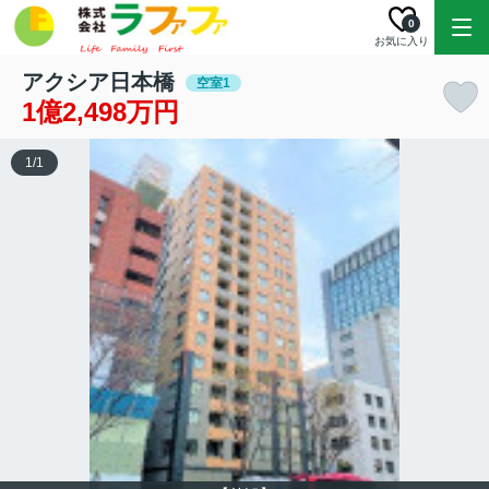
0
お気に入り
アクシア日本橋
空室1
1億2,498万円
1
/
1