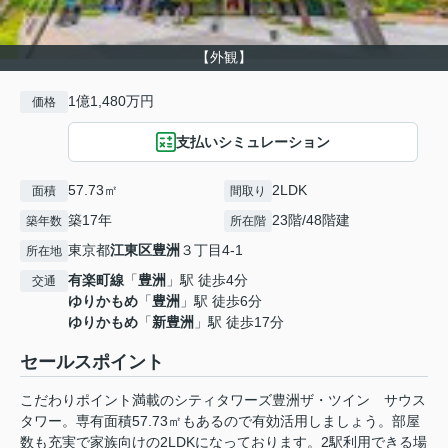
【外観】
1億1,480万円
価格
支払いシミュレーション
57.73㎡
2LDK
面積
間取り
築17年
23階/48階建
築年数
所在階
東京都
江東区
豊洲
３丁目4-1
所在地
有楽町線
「
豊洲
」駅 徒歩4分
交通
ゆりかもめ
「
豊洲
」駅 徒歩6分
ゆりかもめ
「
新豊洲
」駅 徒歩17分
セールスポイント
こだわりポイント満載のシティタワーズ豊洲ザ・ツイン サウス
タワー。専有面積57.73㎡もあるので有効活用しましょう。部屋
数も充実で家族向けの2LDKになっております。2駅利用できる場