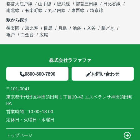
都営大江戸線
山手線
総武線
都営三田線
日比谷線
南北線
有楽町線
丸ノ内線
東西線
埼京線
駅から探す
後楽園
恵比寿
目黒
月島
池袋
入谷
勝どき
亀戸
白金台
広尾
株式会社ラファファ
0800-800-7890
お問い合わせ
〒101-0041
東京都千代田区神田須田町１丁目10-42 エスペランサ神田須田町
8A
営業時間：
10:00~18:00
定休日：
火曜日・水曜日
トップページ