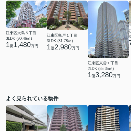
江東区大島５丁目
江東区亀戸１丁目
3
3LDK (90.46㎡)
3LDK (81.78㎡)
1
1,480
1
2,980
億
万円
億
万円
江東区東雲１丁目
2LDK (85.35㎡)
1
3,280
億
万円
よく見られている物件