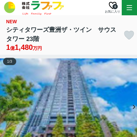
0
お気に入り
NEW
シティタワーズ豊洲ザ・ツイン サウス
タワー 23階
1
1,480
億
万円
1
/
3