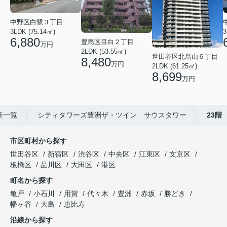
中野区白鷺３丁目
3LDK (75.14㎡)
3
6,880
豊島区目白２丁目
万円
2LDK (53.55㎡)
世田谷区北烏山６丁目
8,480
万円
2LDK (61.25㎡)
8,699
万円
産一覧
シティタワーズ豊洲ザ・ツイン サウスタワー
23階
市区町村から探す
世田谷区
新宿区
渋谷区
中央区
江東区
文京区
板橋区
品川区
大田区
港区
町名から探す
亀戸
小石川
用賀
代々木
豊洲
赤坂
勝どき
幡ヶ谷
大島
恵比寿
沿線から探す