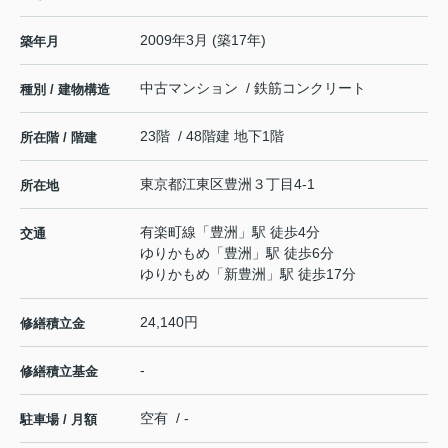
2009年3月 (築17年)
築年月
中古マンション / 鉄筋コンクリート
種別 / 建物構造
23階 / 48階建 地下1階
所在階 / 階建
東京都
江東区
豊洲
３丁目4-1
所在地
有楽町線
「
豊洲
」駅 徒歩4分
交通
ゆりかもめ
「
豊洲
」駅 徒歩6分
ゆりかもめ
「
新豊洲
」駅 徒歩17分
24,140円
修繕積立金
-
修繕積立基金
空有 / -
駐車場 / 月額