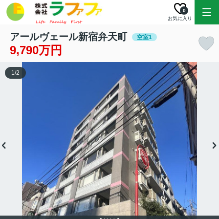
0
お気に入り
アールヴェール新宿弁天町
空室1
9,790万円
1
/
2