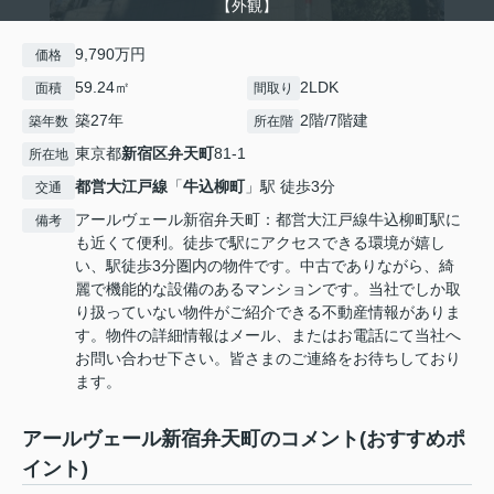
【外観】
9,790万円
価格
59.24㎡
2LDK
面積
間取り
築27年
2階/7階建
築年数
所在階
東京都
新宿区
弁天町
81-1
所在地
都営大江戸線
「
牛込柳町
」駅 徒歩3分
交通
アールヴェール新宿弁天町：都営大江戸線牛込柳町駅に
備考
も近くて便利。徒歩で駅にアクセスできる環境が嬉し
い、駅徒歩3分圏内の物件です。中古でありながら、綺
麗で機能的な設備のあるマンションです。当社でしか取
り扱っていない物件がご紹介できる不動産情報がありま
す。物件の詳細情報はメール、またはお電話にて当社へ
お問い合わせ下さい。皆さまのご連絡をお待ちしており
ます。
アールヴェール新宿弁天町のコメント(おすすめポ
イント)