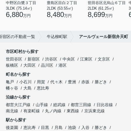
中野区白鷺３丁目
豊島区目白２丁目
世田谷区北烏山６丁目
3LDK (75.14㎡)
2LDK (53.55㎡)
2LDK (61.25㎡)
3
6,880
8,480
8,699
万円
万円
万円
新宿区の不動産一覧
牛込柳町駅
アールヴェール新宿弁天町
市区町村から探す
世田谷区
新宿区
渋谷区
中央区
江東区
文京区
板橋区
大田区
品川区
港区
町名から探す
亀戸
小石川
用賀
代々木
豊洲
赤坂
勝どき
幡ヶ谷
大島
恵比寿
沿線から探す
都営大江戸線
山手線
総武線
都営三田線
日比谷線
南北線
有楽町線
丸ノ内線
東西線
京浜東北線
駅から探す
後楽園
恵比寿
目黒
月島
池袋
入谷
勝どき