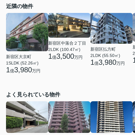
近隣の物件
新宿区中落合２丁目
新宿区払方町
2LDK (100.47㎡)
2
1
3,500
2LDK (55.50㎡)
新宿区大京町
億
万円
1
3,980
1SLDK (52.26㎡)
億
万円
1
3,980
億
万円
よく見られている物件