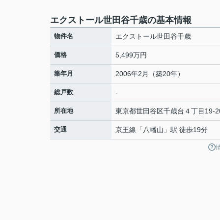
エクストール世田谷千歳の基本情報
物件名
エクストール世田谷千歳
価格
5,499万円
築年月
2006年2月（築20年）
総戸数
-
所在地
東京都
世田谷区
千歳台
４丁目19-2
交通
京王線
「
八幡山
」駅 徒歩19分