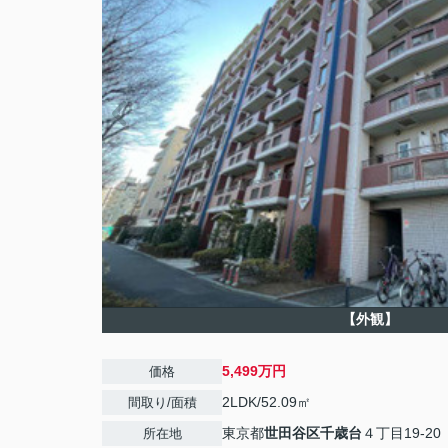
【外観】
5,499万円
価格
2LDK/52.09㎡
間取り/面積
東京都
世田谷区
千歳台
４丁目19-20
所在地