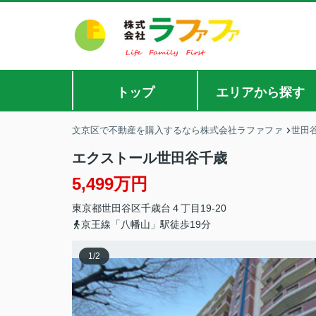
トップ
エリアから探す
文京区で不動産を購入するなら株式会社ラファファ
世田
エクストール世田谷千歳
5,499万円
東京都
世田谷区
千歳台
４丁目19-20
京王線「八幡山」駅徒歩19分
1
/
2