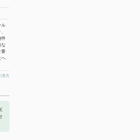
ール
り、
物件
敵な
ご要
社へ
の見方
区
せ