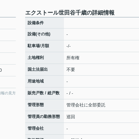
エクストール世田谷千歳の詳細情報
設備条件
設備(その他)
-
駐車場/月額
-/-
土地権利
所有権
国土法届出
不要
0
用途地域
-
販売戸数 / 総戸数
- / -
情報の見方
管理形態
管理会社に全部委託
管理員の勤務形態
巡回
管理会社
-