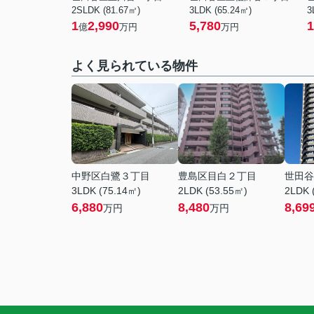
2SLDK (81.67㎡)
3LDK (65.24㎡)
3
1
2,990
5,780
1
億
万円
万円
よく見られている物件
中野区白鷺３丁目
豊島区目白２丁目
世田谷
3LDK (75.14㎡)
2LDK (53.55㎡)
2LDK 
6,880
8,480
8,69
万円
万円