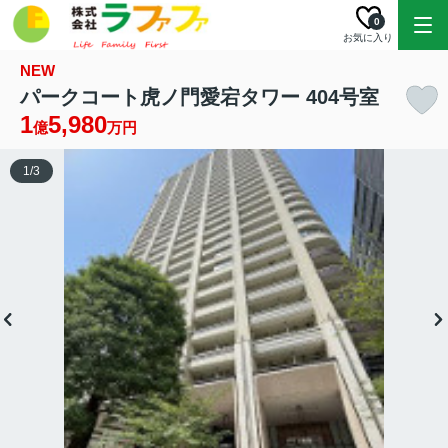
0
お気に入り
NEW
パークコート虎ノ門愛宕タワー 404号室
1
5,980
億
万円
1
/
3