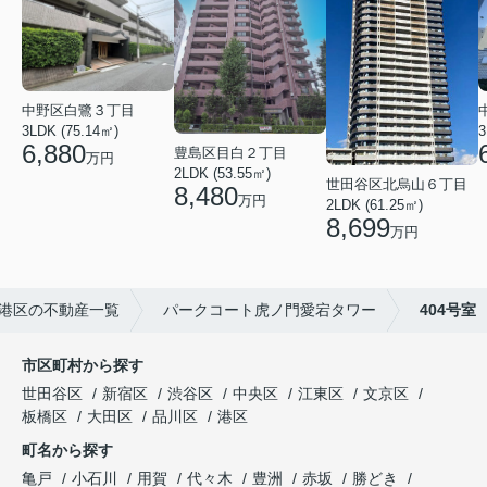
中野区白鷺３丁目
3LDK (75.14㎡)
3
6,880
豊島区目白２丁目
万円
2LDK (53.55㎡)
世田谷区北烏山６丁目
8,480
万円
2LDK (61.25㎡)
8,699
万円
港区の不動産一覧
パークコート虎ノ門愛宕タワー
404号室
市区町村から探す
世田谷区
新宿区
渋谷区
中央区
江東区
文京区
板橋区
大田区
品川区
港区
町名から探す
亀戸
小石川
用賀
代々木
豊洲
赤坂
勝どき