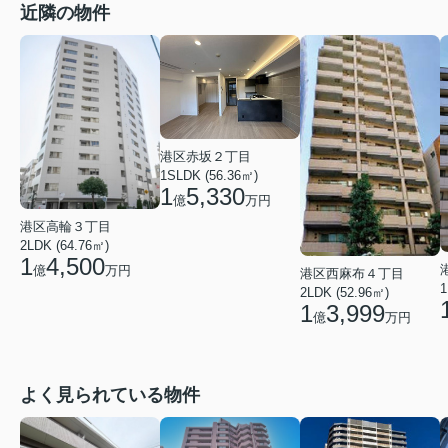
近隣の物件
港区赤坂２丁目
1SLDK (56.36㎡)
1
5,330
億
万円
港区高輪３丁目
2LDK (64.76㎡)
1
4,500
億
万円
港区西麻布４丁目
1
2LDK (52.96㎡)
1
3,999
億
万円
よく見られている物件