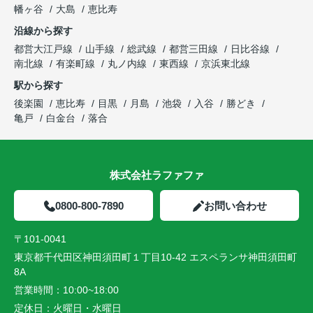
幡ヶ谷
大島
恵比寿
沿線から探す
都営大江戸線
山手線
総武線
都営三田線
日比谷線
南北線
有楽町線
丸ノ内線
東西線
京浜東北線
駅から探す
後楽園
恵比寿
目黒
月島
池袋
入谷
勝どき
亀戸
白金台
落合
株式会社ラファファ
0800-800-7890
お問い合わせ
〒101-0041
東京都千代田区神田須田町１丁目10-42 エスペランサ神田須田町
8A
営業時間：
10:00~18:00
定休日：
火曜日・水曜日