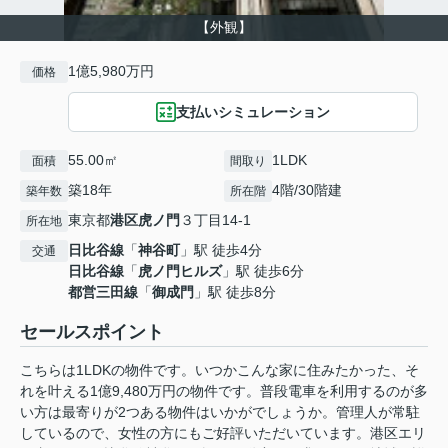
【外観】
1億5,980万円
価格
支払いシミュレーション
55.00㎡
1LDK
面積
間取り
築18年
4階/30階建
築年数
所在階
東京都
港区
虎ノ門
３丁目14-1
所在地
日比谷線
「
神谷町
」駅 徒歩4分
交通
日比谷線
「
虎ノ門ヒルズ
」駅 徒歩6分
都営三田線
「
御成門
」駅 徒歩8分
セールスポイント
こちらは1LDKの物件です。いつかこんな家に住みたかった、そ
れを叶える1億9,480万円の物件です。普段電車を利用するのが多
い方は最寄りが2つある物件はいかがでしょうか。管理人が常駐
しているので、女性の方にもご好評いただいています。港区エリ