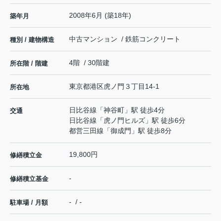
2008年6月 (築18年)
築年月
中古マンション / 鉄筋コンクリート
種別 / 建物構造
4階 / 30階建
所在階 / 階建
東京都
港区
虎ノ門
３丁目14-1
所在地
日比谷線
「
神谷町
」駅 徒歩4分
交通
日比谷線
「
虎ノ門ヒルズ
」駅 徒歩6分
都営三田線
「
御成門
」駅 徒歩8分
19,800円
修繕積立金
-
修繕積立基金
- / -
駐車場 / 月額