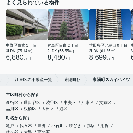
よく見られている物件
中野区白鷺３丁目
豊島区目白２丁目
世田谷区北烏山６丁目
3LDK (75.14㎡)
2LDK (53.55㎡)
2LDK (61.25㎡)
3
6,880
8,480
8,699
万円
万円
万円
ァ
江東区の不動産一覧
東陽町駅
東陽町スカイハイツ
市区町村から探す
新宿区
世田谷区
渋谷区
中央区
江東区
文京区
品川区
板橋区
大田区
港区
町名から探す
亀戸
代々木
豊洲
小石川
勝どき
赤坂
用賀
幡ヶ谷
大島
恵比寿