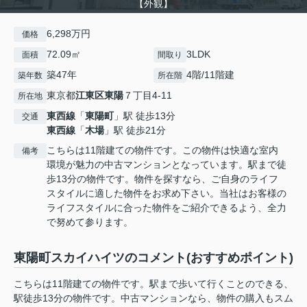
【外観】
6,298万円
価格
72.09㎡
3LDK
面積
間取り
築47年
4階/11階建
築年数
所在階
東京都
江東区
東陽
７丁目4-11
所在地
東西線
「
東陽町
」駅 徒歩13分
交通
東西線
「
木場
」駅 徒歩21分
こちらは11階建ての物件です。この物件は快適な室内
備考
環境が魅力の中古マンションとなっています。駅まで徒
歩13分の物件です。物件を探すなら、ご自身のライフ
スタイルに適した物件をお求め下さい。当社はお客様の
ライフスタイルに合った物件をご紹介できるよう、全力
で努めて参ります。
東陽町スカイハイツのコメント(おすすめポイント)
こちらは11階建ての物件です。駅まで歩いて行くことのできる、
駅徒歩13分の物件です。中古マンションなら、物件の購入もスム