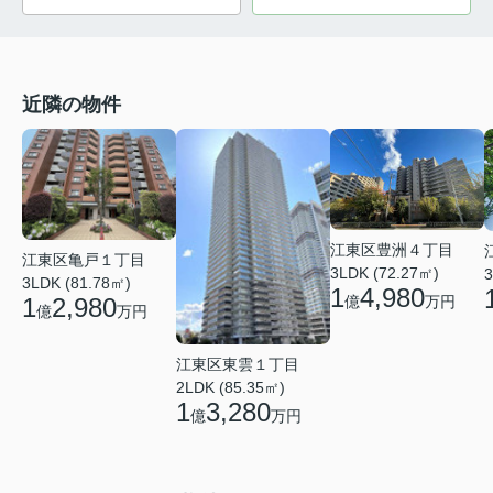
近隣の物件
江東区豊洲４丁目
江東区亀戸１丁目
3LDK (72.27㎡)
3
3LDK (81.78㎡)
1
4,980
1
2,980
億
万円
億
万円
江東区東雲１丁目
2LDK (85.35㎡)
1
3,280
億
万円