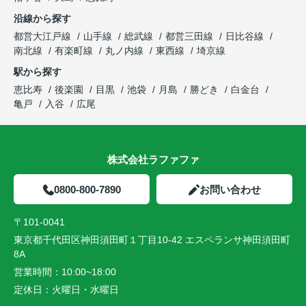
沿線から探す
都営大江戸線
山手線
総武線
都営三田線
日比谷線
南北線
有楽町線
丸ノ内線
東西線
埼京線
駅から探す
恵比寿
後楽園
目黒
池袋
月島
勝どき
白金台
亀戸
入谷
広尾
株式会社ラファファ
0800-800-7890
お問い合わせ
〒101-0041
東京都千代田区神田須田町１丁目10-42 エスペランサ神田須田町
8A
営業時間：
10:00~18:00
定休日：
火曜日・水曜日