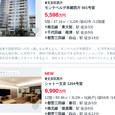
文京区
西片
モンテベルデ本郷西片 501号室
5,598
万円
5階 / 37.16㎡ / 1LDK /築42年 /11階建
南北線
「
東大前
」駅 徒歩3分
千代田線
「
根津
」駅 徒歩9分
都営三田線
「
白山
」駅 徒歩14分
線東大前駅周辺への引っ越しをお考えなら「モンテベルデ本郷西片」。4.78平米の広
住み心地が良いと評判です。便利で快適な生活ができる中古マンションです。不動
新生活を快適にスタートできるよう、当社スタッフがしっかりとサポートいたしま
中古マンション
NEW
文京区
西片
シャトー文京 1204号室
9,990
万円
12階 / 89.96㎡ / 3LDK＋S(納戸) /築56年 /
都営三田線
「
春日
」駅 徒歩3分
南北線
「
後楽園
」駅 徒歩6分
都営三田線
「
白山
」駅 徒歩12分