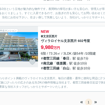
歩3分という立地が魅力的な物件です。夜間時の帰宅が多い方も安心の、管理人が
をおくりましょう。すぐに入居できるので、お急ぎの方も安心してお問い合わせく
、当社にお任せ下さい。住まい探しで失敗しないよう、当社がしっかりとサポート
中古マンション
NEW
文京区
西片
ヴィラロイヤル文京西片 602号室
9,980
万円
6階 / 73.26㎡ / 3LDK /築54年 /10階建
都営三田線
「
春日
」駅 徒歩7分
南北線
「
後楽園
」駅 徒歩10分
都営三田線
「
白山
」駅 徒歩10分
わりポイント満載のヴィラロイヤル文京西片。毎日の通勤・通学に便利な周辺に2つ
家族にぴったりの広さのある3LDKの物件情報は当社まで。都営三田線春日近辺で
豊富な当社スタッフがしっかりとサポートいたします。
1