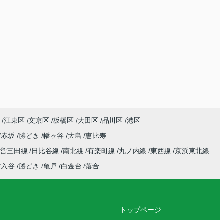
江東区
文京区
板橋区
大田区
品川区
港区
赤坂
勝どき
幡ヶ谷
大島
恵比寿
都営三田線
日比谷線
南北線
有楽町線
丸ノ内線
東西線
京浜東北線
入谷
勝どき
亀戸
白金台
落合
トップページ