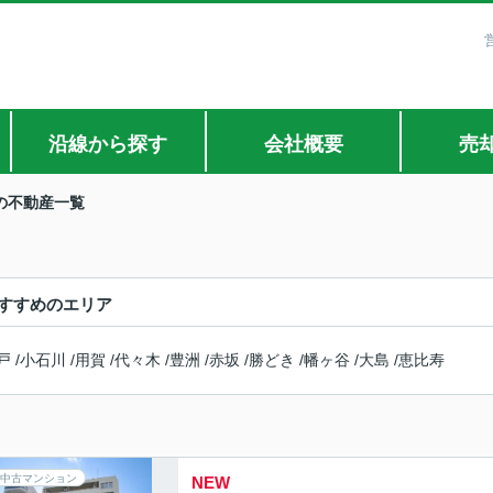
沿線から探す
会社概要
売
の不動産一覧
すすめのエリア
戸
/
小石川
/
用賀
/
代々木
/
豊洲
/
赤坂
/
勝どき
/
幡ヶ谷
/
大島
/
恵比寿
中古マンション
NEW