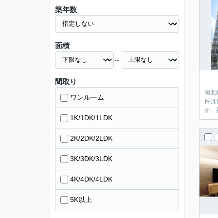
築年数
面積
～
間取り
南北
ワンルーム
件は
か。
1K/1DK/1LDK
2K/2DK/2LDK
3K/3DK/3LDK
4K/4DK/4LDK
5K以上