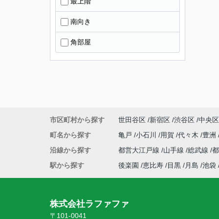
最上階
南向き
角部屋
市区町村から探す
世田谷区
新宿区
渋谷区
中央区
町名から探す
亀戸
小石川
用賀
代々木
豊洲
沿線から探す
都営大江戸線
山手線
総武線
駅から探す
後楽園
恵比寿
目黒
月島
池袋
株式会社ラファファ
〒101-0041