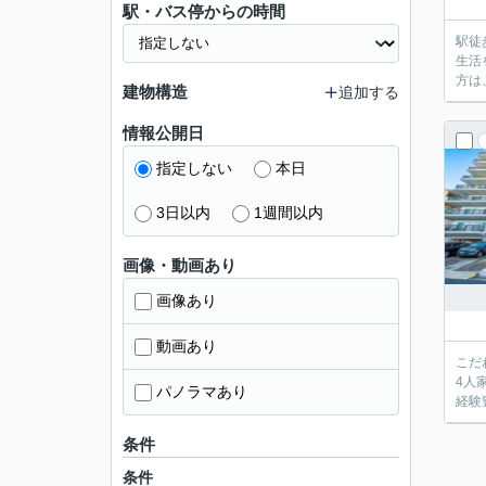
駅・バス停からの時間
駅徒
生活
方は
建物構造
追加する
情報公開日
指定しない
本日
3日以内
1週間以内
画像・動画あり
画像あり
動画あり
こだ
4人
パノラマあり
経験
条件
条件