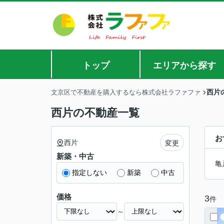
トップ
エリアから探す
西片
文京区で不動産を購入するなら株式会社ラファファ
西片の不動産一覧
お
西片
変更
新築・中古
亀
指定しない
新築
中古
価格
3
件
～