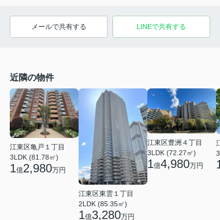
メールで共有する
LINEで共有する
近隣の物件
江東区豊洲４丁目
江東区亀戸１丁目
3LDK (72.27㎡)
3
3LDK (81.78㎡)
1
4,980
1
2,980
億
万円
億
万円
江東区東雲１丁目
2LDK (85.35㎡)
1
3,280
億
万円