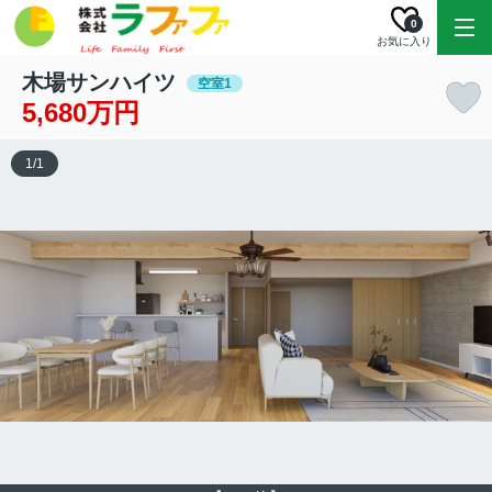
0
お気に入り
木場サンハイツ
空室1
5,680万円
1
/
1