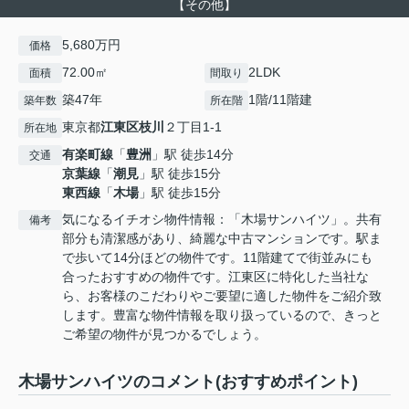
【その他】
5,680万円
価格
72.00㎡
2LDK
面積
間取り
築47年
1階/11階建
築年数
所在階
東京都
江東区
枝川
２丁目1-1
所在地
有楽町線
「
豊洲
」駅 徒歩14分
交通
京葉線
「
潮見
」駅 徒歩15分
東西線
「
木場
」駅 徒歩15分
気になるイチオシ物件情報：「木場サンハイツ」。共有
備考
部分も清潔感があり、綺麗な中古マンションです。駅ま
で歩いて14分ほどの物件です。11階建てで街並みにも
合ったおすすめの物件です。江東区に特化した当社な
ら、お客様のこだわりやご要望に適した物件をご紹介致
します。豊富な物件情報を取り扱っているので、きっと
ご希望の物件が見つかるでしょう。
木場サンハイツのコメント(おすすめポイント)