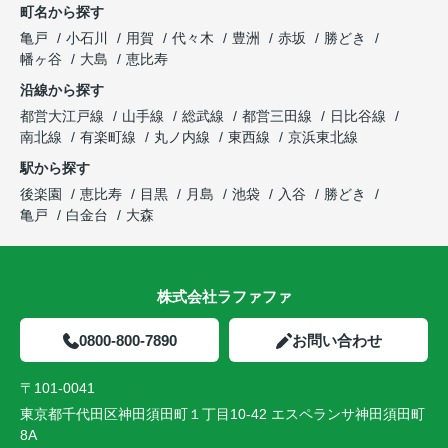
町名から探す
亀戸
小石川
用賀
代々木
豊洲
赤坂
勝どき
幡ヶ谷
大島
恵比寿
沿線から探す
都営大江戸線
山手線
総武線
都営三田線
日比谷線
南北線
有楽町線
丸ノ内線
東西線
京浜東北線
駅から探す
後楽園
恵比寿
目黒
月島
池袋
入谷
勝どき
亀戸
白金台
大森
株式会社ラファファ
0800-800-7890
お問い合わせ
〒101-0041
東京都千代田区神田須田町１丁目10-42 エスペランサ神田須田町
8A