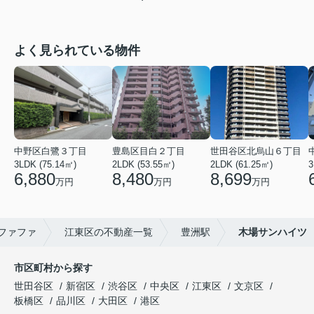
よく見られている物件
中野区白鷺３丁目
豊島区目白２丁目
世田谷区北烏山６丁目
3LDK (75.14㎡)
2LDK (53.55㎡)
2LDK (61.25㎡)
3
6,880
8,480
8,699
万円
万円
万円
ファファ
江東区の不動産一覧
豊洲駅
木場サンハイツ
市区町村から探す
世田谷区
新宿区
渋谷区
中央区
江東区
文京区
板橋区
品川区
大田区
港区