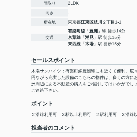
2LDK
間取り
-
向き
東京都
江東区
枝川
２丁目1-1
所在地
有楽町線
「
豊洲
」駅 徒歩14分
京葉線
「
潮見
」駅 徒歩15分
交通
東西線
「
木場
」駅 徒歩15分
セールスポイント
木場サンハイツ：有楽町線豊洲駅にも近くて便利。広々
円ながら充実した設備のこちらの物件は、多くの方に
洲周辺にある不動産の購入をご検討してはいかがでし
ご連絡下さい。
ポイント
２沿線利用可
３駅以上利用可
２駅利用可
３沿線
担当者のコメント