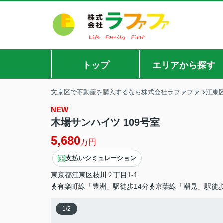
トップ
エリアから探す
文京区で不動産を購入するなら株式会社ラファファ
江東
NEW
木場サンハイツ 109号室
5,680
万円
支払いシミュレーション
東京都
江東区
枝川
２丁目1-1
有楽町線「豊洲」駅徒歩14分
京葉線「潮見」駅徒歩
1
/
2