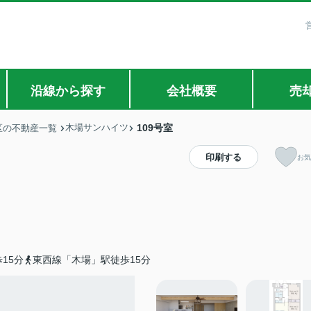
沿線から探す
会社概要
売
木場サンハイツ
109号室
区の不動産一覧
印刷する
お気
15分
東西線「木場」駅徒歩15分