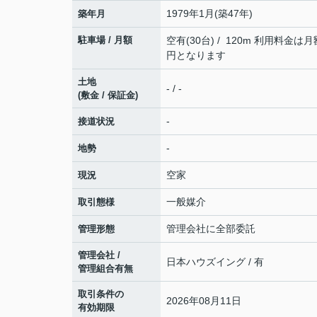
1979年1月(築47年)
築年月
駐車場 / 月額
空有(30台) / 120m 利用料金は月額
円となります
土地
- / -
(敷金 / 保証金)
-
接道状況
-
地勢
空家
現況
一般媒介
取引態様
管理会社に全部委託
管理形態
管理会社 /
日本ハウズイング / 有
管理組合有無
取引条件の
2026年08月11日
有効期限