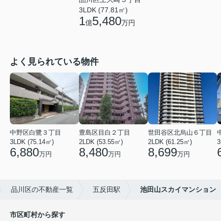
3LDK (77.81㎡)
1
5,480
億
万円
よく見られている物件
中野区白鷺３丁目
豊島区目白２丁目
世田谷区北烏山６丁目
3LDK (75.14㎡)
2LDK (53.55㎡)
2LDK (61.25㎡)
3
6,880
8,480
8,699
万円
万円
万円
品川区の不動産一覧
五反田駅
池田山スカイマンション
市区町村から探す