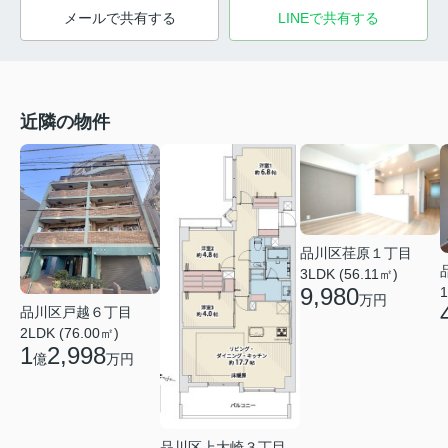
メールで共有する
LINEで共有する
近隣の物件
品川区荏原１丁目
3LDK (56.11㎡)
9,980
1
万円
品川区戸越６丁目
2LDK (76.00㎡)
1
2,998
億
万円
品川区上大崎３丁目