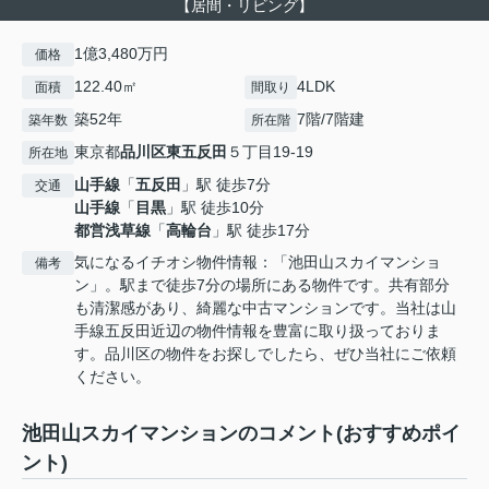
【居間・リビング】
1億3,480万円
価格
122.40㎡
4LDK
面積
間取り
築52年
7階/7階建
築年数
所在階
東京都
品川区
東五反田
５丁目19-19
所在地
山手線
「
五反田
」駅 徒歩7分
交通
山手線
「
目黒
」駅 徒歩10分
都営浅草線
「
高輪台
」駅 徒歩17分
気になるイチオシ物件情報：「池田山スカイマンショ
備考
ン」。駅まで徒歩7分の場所にある物件です。共有部分
も清潔感があり、綺麗な中古マンションです。当社は山
手線五反田近辺の物件情報を豊富に取り扱っておりま
す。品川区の物件をお探しでしたら、ぜひ当社にご依頼
ください。
池田山スカイマンションのコメント(おすすめポイ
ント)