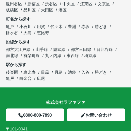
世田谷区
新宿区
渋谷区
中央区
江東区
文京区
板橋区
品川区
大田区
港区
町名から探す
亀戸
小石川
用賀
代々木
豊洲
赤坂
勝どき
幡ヶ谷
大島
恵比寿
沿線から探す
都営大江戸線
山手線
総武線
都営三田線
日比谷線
南北線
有楽町線
丸ノ内線
東西線
埼京線
駅から探す
後楽園
恵比寿
目黒
月島
池袋
入谷
勝どき
亀戸
白金台
広尾
株式会社ラファファ
0800-800-7890
お問い合わせ
〒101-0041