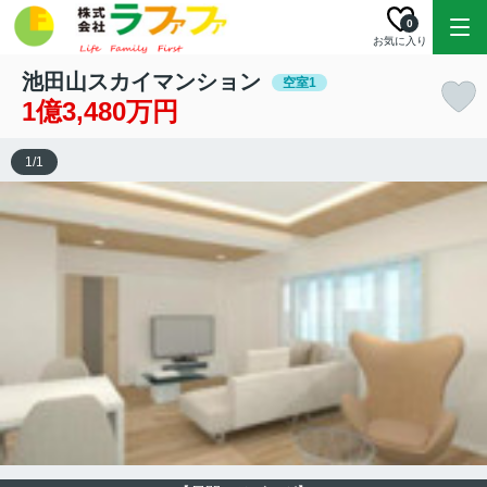
0
お気に入り
池田山スカイマンション
空室1
1億3,480万円
1
/
1