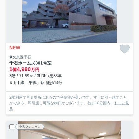
NEW
文京区千石
千石ホームズ
301号室
1
4,980
億
万円
3階 / 71.59㎡ / 3LDK /築33年
山手線「巣鴨」駅 徒歩14分
2駅利用できる場所にあるので利便性が高いです。すぐに引っ越すこと
ができる、即引渡し可能な物件がございます。徒歩10分圏内...
もっと見
る
中古マンション