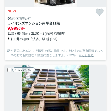
NEW
渋谷区南平台町
ライオンズマンション南平台
11階
9,999
万円
11階 / 66.48㎡ / 2LDK＋S(納戸) /築56年
京王井の頭線「渋谷」駅 徒歩8分
駅が周辺に2つあり、利便性の高い物件です。66.48㎡の専有面積でスペ
ースの面でも問題なく快適に過ごせますよ。7.32平...
もっと見る
中古マンション