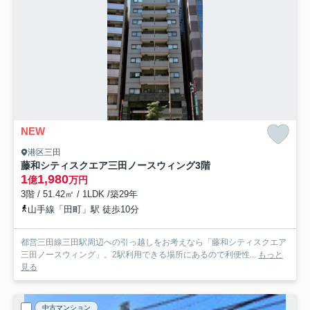
NEW
港区三田
藤和シティスクエア三田ノースウィング
3階
1
1,980
億
万円
3階 / 51.42㎡ / 1LDK /築29年
山手線「田町」駅 徒歩10分
都営三田線三田駅周辺への引っ越しをお考えなら「藤和シティスクエア
三田ノースウィング」。2駅利用できる場所にあるので利便性...
もっと
見る
中古マンション