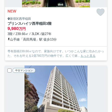
NEW
新宿区西早稲田
プリンスハイツ西早稲田
3階
9,980
万円
3階 / 239.66㎡ / 3LDK /築27年
山手線「高田馬場」駅 徒歩13分
専有面積239.66㎡なので、家族向けです。いつかこんな家に住みたかっ
た、それを叶える1億780万円の物件です。広くて嬉...
もっと見る
中古マンション