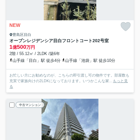
NEW
豊島区目白
オープンレジデンシア目白フロントコート
202号室
1
500
億
万円
2階 / 55.12㎡ / 2LDK /築6年
山手線「目白」駅 徒歩4分
山手線「池袋」駅 徒歩10分
お忙しい方にお勧めなのが、こちらの即引渡し可の物件です。部屋数も
充実で家族向けの2LDKになっております。いつかこんな家...
もっと見
る
中古マンション