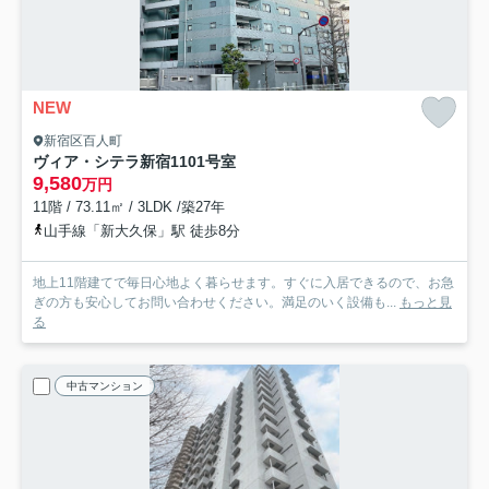
NEW
新宿区百人町
ヴィア・シテラ新宿
1101号室
9,580
万円
11階 / 73.11㎡ / 3LDK /築27年
山手線「新大久保」駅 徒歩8分
地上11階建てで毎日心地よく暮らせます。すぐに入居できるので、お急
ぎの方も安心してお問い合わせください。満足のいく設備も...
もっと見
る
中古マンション