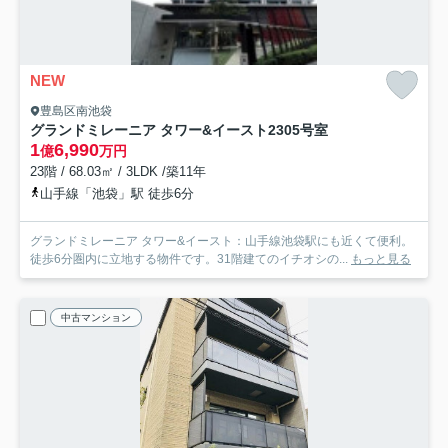
NEW
豊島区南池袋
グランドミレーニア タワー&イースト
2305号室
1
6,990
億
万円
23階 / 68.03㎡ / 3LDK /築11年
山手線「池袋」駅 徒歩6分
グランドミレーニア タワー&イースト：山手線池袋駅にも近くて便利。
徒歩6分圏内に立地する物件です。31階建てのイチオシの...
もっと見る
中古マンション