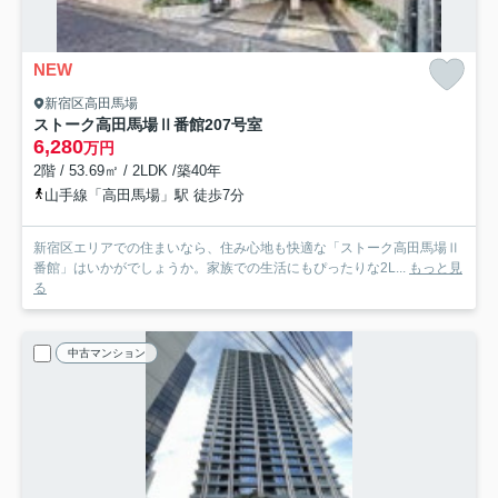
NEW
新宿区高田馬場
ストーク高田馬場Ⅱ番館
207号室
6,280
万円
2階 / 53.69㎡ / 2LDK /築40年
山手線「高田馬場」駅 徒歩7分
新宿区エリアでの住まいなら、住み心地も快適な「ストーク高田馬場Ⅱ
番館」はいかがでしょうか。家族での生活にもぴったりな2L...
もっと見
る
中古マンション