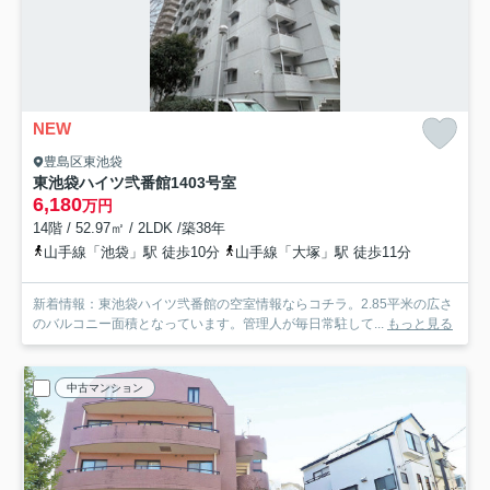
NEW
豊島区東池袋
東池袋ハイツ弐番館
1403号室
6,180
万円
14階 / 52.97㎡ / 2LDK /築38年
山手線「池袋」駅 徒歩10分
山手線「大塚」駅 徒歩11分
新着情報：東池袋ハイツ弐番館の空室情報ならコチラ。2.85平米の広さ
のバルコニー面積となっています。管理人が毎日常駐して...
もっと見る
中古マンション