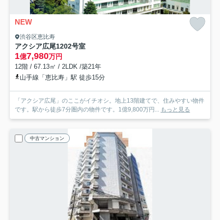
NEW
渋谷区恵比寿
アクシア広尾
1202号室
1
7,980
億
万円
12階 / 67.13㎡ / 2LDK /築21年
山手線「恵比寿」駅 徒歩15分
「アクシア広尾」のここがイチオシ。地上13階建てで、住みやすい物件
です。駅から徒歩7分圏内の物件です。1億9,800万円...
もっと見る
中古マンション