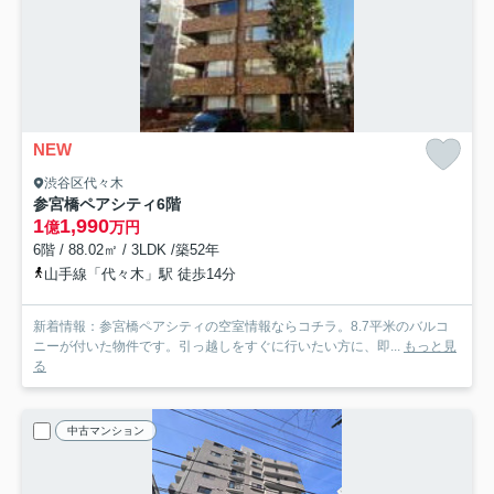
NEW
渋谷区代々木
参宮橋ペアシティ
6階
1
1,990
億
万円
6階 / 88.02㎡ / 3LDK /築52年
山手線「代々木」駅 徒歩14分
新着情報：参宮橋ペアシティの空室情報ならコチラ。8.7平米のバルコ
ニーが付いた物件です。引っ越しをすぐに行いたい方に、即...
もっと見
る
中古マンション