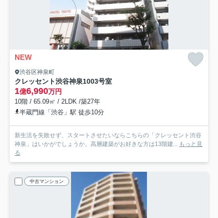
NEW
渋谷区神泉町
クレッセント渋谷神泉
1003号室
1
6,990
億
万円
10階 / 65.09㎡ / 2LDK /築27年
半蔵門線「渋谷」駅 徒歩10分
新生活を失敗せず、スタートさせたいならこちらの「クレッセント渋谷
神泉」はいかがでしょうか。高層建築がお好きな方は13階建...
もっと見
る
中古マンション