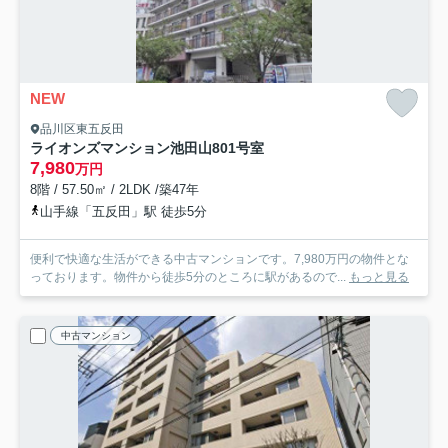
NEW
品川区東五反田
ライオンズマンション池田山
801号室
7,980
万円
8階 / 57.50㎡ / 2LDK /築47年
山手線「五反田」駅 徒歩5分
便利で快適な生活ができる中古マンションです。7,980万円の物件とな
っております。物件から徒歩5分のところに駅があるので...
もっと見る
中古マンション