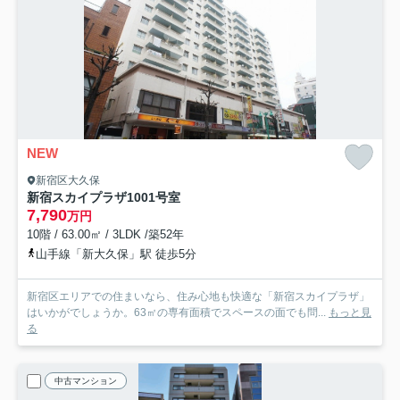
NEW
新宿区大久保
新宿スカイプラザ
1001号室
7,790
万円
10階 / 63.00㎡ / 3LDK /築52年
山手線「新大久保」駅 徒歩5分
新宿区エリアでの住まいなら、住み心地も快適な「新宿スカイプラザ」
はいかがでしょうか。63㎡の専有面積でスペースの面でも問...
もっと見
る
中古マンション