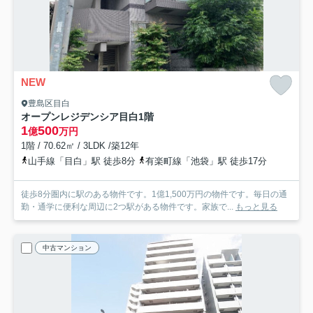
NEW
豊島区目白
オープンレジデンシア目白
1階
1
500
億
万円
1階 / 70.62㎡ / 3LDK /築12年
山手線「目白」駅 徒歩8分
有楽町線「池袋」駅 徒歩17分
徒歩8分圏内に駅のある物件です。1億1,500万円の物件です。毎日の通
勤・通学に便利な周辺に2つ駅がある物件です。家族で...
もっと見る
中古マンション