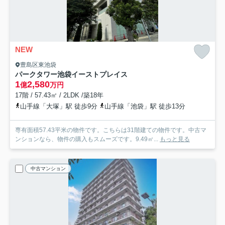
NEW
豊島区東池袋
パークタワー池袋イーストプレイス
1
2,580
億
万円
17階 / 57.43㎡ / 2LDK /築18年
山手線「大塚」駅 徒歩9分
山手線「池袋」駅 徒歩13分
専有面積57.43平米の物件です。こちらは31階建ての物件です。中古マ
ンションなら、物件の購入もスムーズです。9.49㎡...
もっと見る
中古マンション