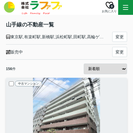
0
お気に入り
山手線の不動産一覧
東京駅,有楽町駅,新橋駅,浜松町駅,田町駅,高輪ゲートウェイ駅,品川駅,大崎駅,五反田駅,目黒駅,恵比寿駅,渋谷駅,原宿駅,代々木駅,新宿駅,新大久保駅,高田馬場駅,目白駅,池袋駅,大塚駅,巣鴨駅,駒込駅,田端駅,西日暮里駅,日暮里駅,鶯谷駅,上野駅,御徒町駅,秋葉原駅,神田駅
変更
販売中
変更
156
件
中古マンション