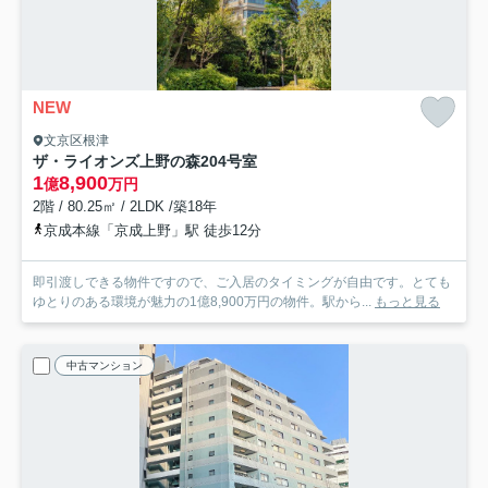
NEW
文京区根津
ザ・ライオンズ上野の森
204号室
1
8,900
億
万円
2階 / 80.25㎡ / 2LDK /築18年
京成本線「京成上野」駅 徒歩12分
即引渡しできる物件ですので、ご入居のタイミングが自由です。とても
ゆとりのある環境が魅力の1億8,900万円の物件。駅から...
もっと見る
中古マンション