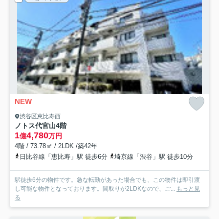
NEW
渋谷区恵比寿西
ノトス代官山
4階
1
4,780
億
万円
4階 / 73.78㎡ / 2LDK /築42年
日比谷線「恵比寿」駅 徒歩6分
埼京線「渋谷」駅 徒歩10分
駅徒歩6分の物件です。急な転勤があった場合でも、この物件は即引渡
し可能な物件となっております。間取りが2LDKなので、ご...
もっと見
る