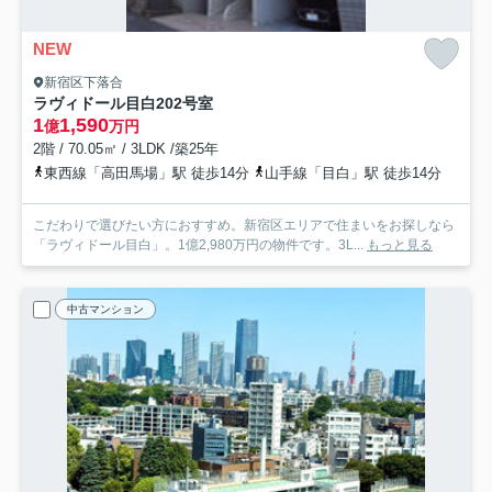
NEW
新宿区下落合
ラヴィドール目白
202号室
1
1,590
億
万円
2階 / 70.05㎡ / 3LDK /築25年
東西線「高田馬場」駅 徒歩14分
山手線「目白」駅 徒歩14分
こだわりで選びたい方におすすめ。新宿区エリアで住まいをお探しなら
「ラヴィドール目白」。1億2,980万円の物件です。3L...
もっと見る
中古マンション