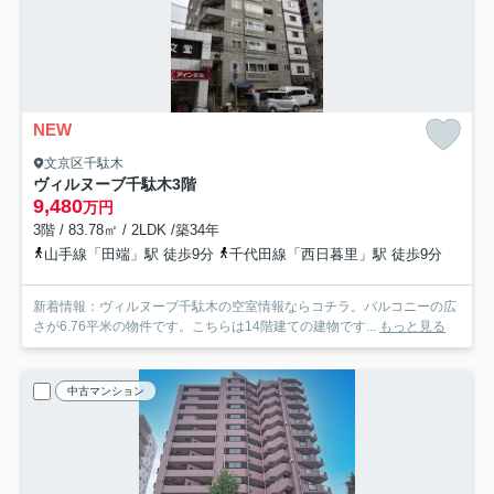
NEW
文京区千駄木
ヴィルヌーブ千駄木
3階
9,480
万円
3階 / 83.78㎡ / 2LDK /築34年
山手線「田端」駅 徒歩9分
千代田線「西日暮里」駅 徒歩9分
新着情報：ヴィルヌーブ千駄木の空室情報ならコチラ。バルコニーの広
さが6.76平米の物件です。こちらは14階建ての建物です...
もっと見る
中古マンション