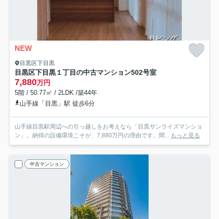
NEW
目黒区下目黒
目黒区下目黒１丁目の中古マンション
502号室
7,880
万円
5階 / 50.77㎡ / 2LDK /築44年
山手線「目黒」駅 徒歩6分
山手線目黒駅周辺への引っ越しをお考えなら「目黒サンライズマンショ
ン」。納得の設備環境こそが、7,880万円の理由です。間...
もっと見る
中古マンション