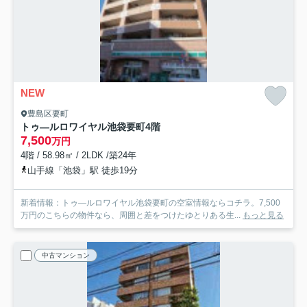
NEW
豊島区要町
トゥ―ルロワイヤル池袋要町
4階
7,500
万円
4階 / 58.98㎡ / 2LDK /築24年
山手線「池袋」駅 徒歩19分
新着情報：トゥ―ルロワイヤル池袋要町の空室情報ならコチラ。7,500
万円のこちらの物件なら、周囲と差をつけたゆとりある生...
もっと見る
中古マンション