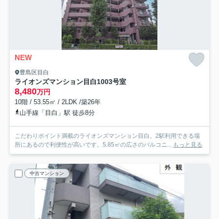
NEW
豊島区目白
ライオンズマンション目白
1003号室
8,480
万円
10階 / 53.55㎡ / 2LDK /築26年
山手線「目白」駅 徒歩8分
こだわりポイント満載のライオンズマンション目白。2駅利用できる場
所にあるので利便性が高いです。5.85㎡の広さのバルコニ...
もっと見る
中古マンション