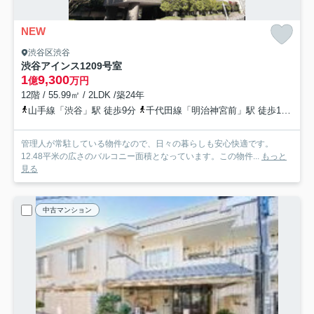
NEW
渋谷区渋谷
渋谷アインス
1209号室
1
9,300
億
万円
12階 / 55.99㎡ / 2LDK /築24年
山手線「渋谷」駅 徒歩9分
千代田線「明治神宮前」駅 徒歩10分
管理人が常駐している物件なので、日々の暮らしも安心快適です。
12.48平米の広さのバルコニー面積となっています。この物件...
もっと
見る
中古マンション