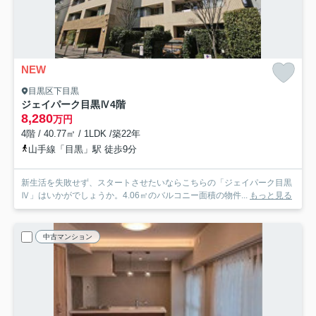
NEW
目黒区下目黒
ジェイパーク目黒Ⅳ
4階
8,280
万円
4階 / 40.77㎡ / 1LDK /築22年
山手線「目黒」駅 徒歩9分
新生活を失敗せず、スタートさせたいならこちらの「ジェイパーク目黒
Ⅳ」はいかがでしょうか。4.06㎡のバルコニー面積の物件...
もっと見る
中古マンション