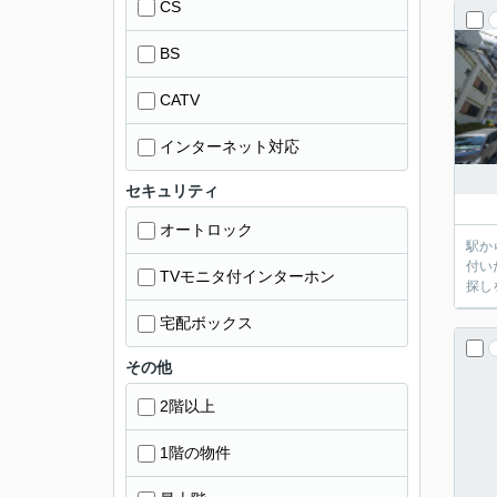
CS
BS
CATV
インターネット対応
セキュリティ
オートロック
駅か
付い
TVモニタ付インターホン
探し
宅配ボックス
その他
2階以上
1階の物件