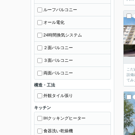
ルーフバルコニー
オール電化
24時間換気システム
２面バルコニー
３面バルコニー
こだ
両面バルコニー
設備
てみ
構造・工法
外観タイル張り
キッチン
IHクッキングヒーター
食器洗い乾燥機