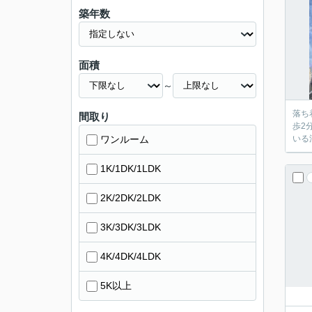
築年数
面積
～
落ち
間取り
歩2
ワンルーム
いる
1K/1DK/1LDK
2K/2DK/2LDK
3K/3DK/3LDK
4K/4DK/4LDK
5K以上