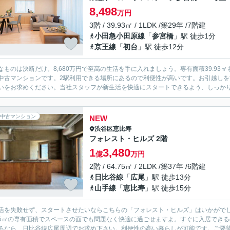
8,498
万円
3階 / 39.93㎡ / 1LDK /築29年 /7階建
小田急小田原線
「
参宮橋
」駅 徒歩1分
京王線
「
初台
」駅 徒歩12分
なものは決断だけ。8,680万円で至高の生活を手に入れましょう。専有面積39.9
中古マンションです。2駅利用できる場所にあるので利便性が高いです。お引越し
いをお求めください。当社スタッフが新生活を快適にスタートできるよう、しっか
中古マンション
NEW
渋谷区
恵比寿
フォレスト・ヒルズ 2階
1
3,480
億
万円
2階 / 64.75㎡ / 2LDK /築37年 /6階建
日比谷線
「
広尾
」駅 徒歩13分
山手線
「
恵比寿
」駅 徒歩15分
活を失敗せず、スタートさせたいならこちらの「フォレスト・ヒルズ」はいかがでし
.75㎡の専有面積でスペースの面でも問題なく快適に過ごせますよ。すぐに入居でき
るなら、日比谷線広尾周辺でお求め下さい。利便性の高い暮らしが可能です。ご要望や