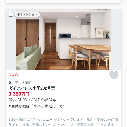
中古マンション
NEW
小平市大沼町
ダイアパレス小平
202号室
3,380
万円
2階 / 61.95㎡ / 3LDK /築32年
西武新宿線「小平」駅 徒歩10分
8.26平米の広さのバルコニー面積となっています。駅から徒歩10分の物
件です。綺麗に整備された中古マンションで清潔感を感...
もっと見る