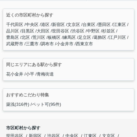
近くの市区町村から探す
千代田区
中央区
港区
新宿区
文京区
台東区
墨田区
江東区
品川区
目黒区
大田区
世田谷区
渋谷区
中野区
杉並区
豊島区
北区
荒川区
板橋区
練馬区
足立区
葛飾区
江戸川区
武蔵野市
三鷹市
調布市
小金井市
西東京市
同じエリアにある駅から探す
花小金井
小平
青梅街道
おすすめこだわり特集
築浅(316件)
ペット可(95件)
市区町村から探す
世田谷区
新宿区
渋谷区
中央区
江東区
文京区