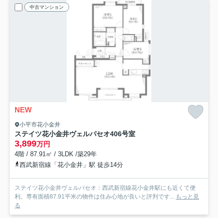
中古マンション
NEW
小平市花小金井
ステイツ花小金井ヴェルパセオ
406号室
3,899
万円
4階 / 87.91㎡ / 3LDK /築29年
西武新宿線「花小金井」駅 徒歩14分
ステイツ花小金井ヴェルパセオ：西武新宿線花小金井駅にも近くて便
利。専有面積87.91平米の物件は住み心地が良いと評判です...
もっと見
る