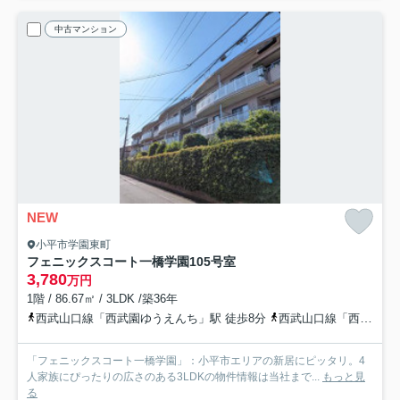
中古マンション
NEW
小平市学園東町
フェニックスコート一橋学園
105号室
3,780
万円
1階 / 86.67㎡ / 3LDK /築36年
西武山口線「西武園ゆうえんち」駅 徒歩8分
西武山口線「西武球場前」駅 徒歩18分
「フェニックスコート一橋学園」：小平市エリアの新居にピッタリ。4
人家族にぴったりの広さのある3LDKの物件情報は当社まで...
もっと見
る