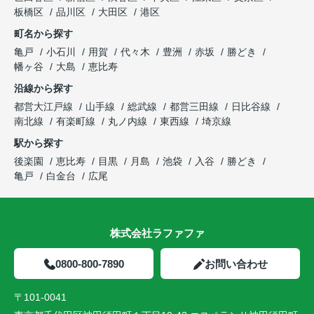
板橋区
品川区
大田区
港区
町名から探す
亀戸
小石川
用賀
代々木
豊洲
赤坂
勝どき
幡ヶ谷
大島
恵比寿
沿線から探す
都営大江戸線
山手線
総武線
都営三田線
日比谷線
南北線
有楽町線
丸ノ内線
東西線
埼京線
駅から探す
後楽園
恵比寿
目黒
月島
池袋
入谷
勝どき
亀戸
白金台
広尾
株式会社ラファファ
0800-800-7890
お問い合わせ
〒101-0041