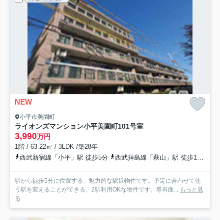
NEW
小平市美園町
ライオンズマンション小平美園町
101号室
3,990
万円
1階 / 63.22㎡ / 3LDK /築28年
西武新宿線「小平」駅 徒歩5分
西武拝島線「萩山」駅 徒歩17分
西
駅から徒歩5分に位置する、魅力的な駅近物件です。予定に合わせて使
う駅を変えることができる、2駅利用OKな物件です。専有面...
もっと見
る