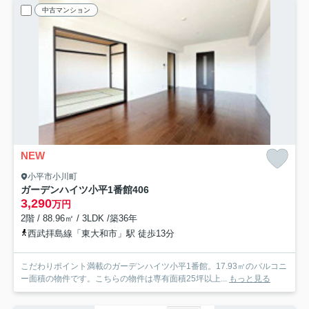
中古マンション
NEW
小平市小川町
ガーデンハイツ小平1番館
406
3,290
万円
2階 / 88.96㎡ / 3LDK /築36年
西武拝島線「東大和市」駅 徒歩13分
こだわりポイント満載のガーデンハイツ小平1番館。17.93㎡のバルコニ
ー面積の物件です。こちらの物件は専有面積25坪以上...
もっと見る