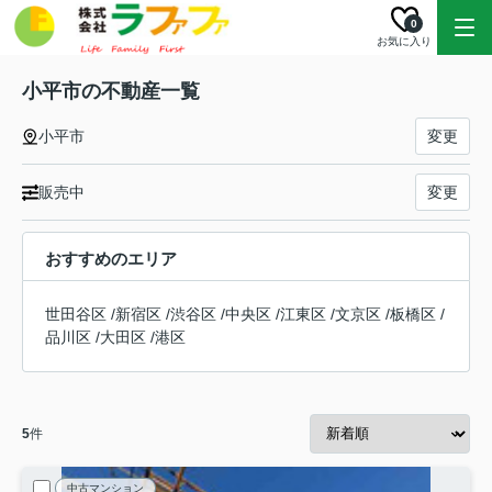
0
お気に入り
小平市の不動産一覧
小平市
変更
販売中
変更
おすすめのエリア
世田谷区
/
新宿区
/
渋谷区
/
中央区
/
江東区
/
文京区
/
板橋区
/
品川区
/
大田区
/
港区
5
件
中古マンション