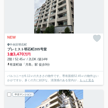
NEW
中央区明石町
プレミスト明石町
205号室
1
3,470
億
万円
2階 / 52.45㎡ / 2LDK /築14年
有楽町線「月島」駅 徒歩9分
バルコニーが6.12㎡の大きさの物件です。専有面積52.45㎡の物件はい
かがですか。多くの方に好評な、清潔感のある室内が...
もっと見る
中古マンション