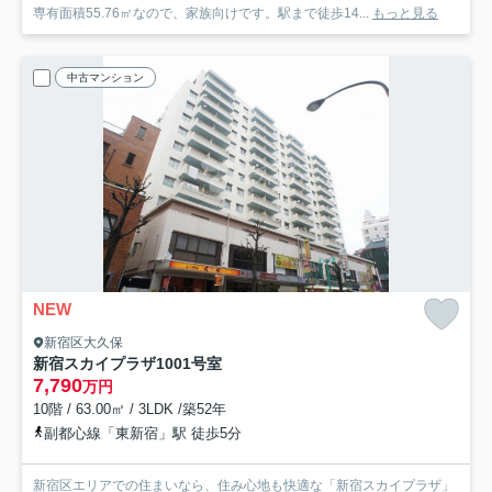
専有面積55.76㎡なので、家族向けです。駅まで徒歩14...
もっと見る
中古マンション
NEW
新宿区大久保
新宿スカイプラザ
1001号室
7,790
万円
10階 / 63.00㎡ / 3LDK /築52年
副都心線「東新宿」駅 徒歩5分
新宿区エリアでの住まいなら、住み心地も快適な「新宿スカイプラザ」