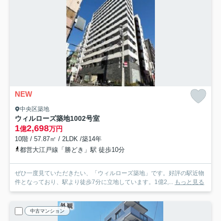
NEW
中央区築地
ウィルローズ築地
1002号室
1
2,698
億
万円
10階 / 57.87㎡ / 2LDK /築14年
都営大江戸線「勝どき」駅 徒歩10分
ぜひ一度見ていただきたい、「ウィルローズ築地」です。好評の駅近物
件となっており、駅より徒歩7分に立地しています。1億2,...
もっと見る
中古マンション