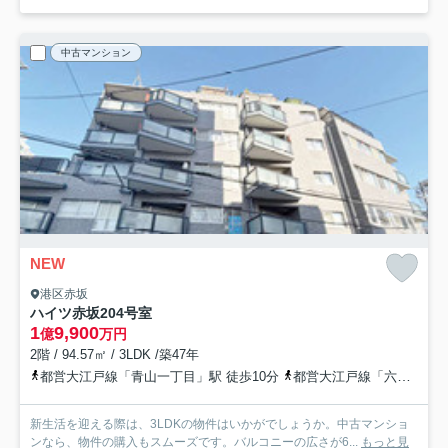
中古マンション
NEW
港区赤坂
ハイツ赤坂
204号室
1
9,900
億
万円
2階 / 94.57㎡ / 3LDK /築47年
都営大江戸線「青山一丁目」駅 徒歩10分
都営大江戸線「六本木」駅 徒歩12分
新生活を迎える際は、3LDKの物件はいかがでしょうか。中古マンショ
ンなら、物件の購入もスムーズです。バルコニーの広さが6...
もっと見