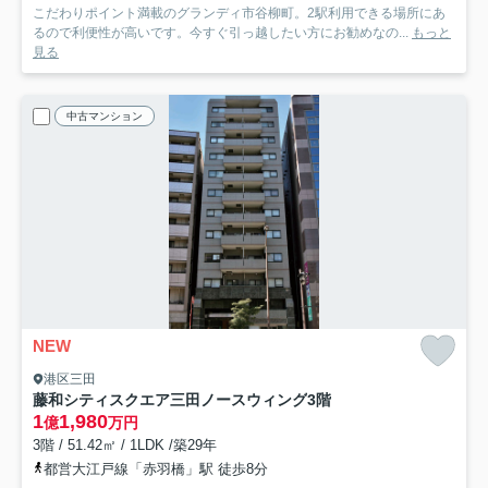
こだわりポイント満載のグランディ市谷柳町。2駅利用できる場所にあ
るので利便性が高いです。今すぐ引っ越したい方にお勧めなの...
もっと
見る
中古マンション
NEW
港区三田
藤和シティスクエア三田ノースウィング
3階
1
1,980
億
万円
3階 / 51.42㎡ / 1LDK /築29年
都営大江戸線「赤羽橋」駅 徒歩8分