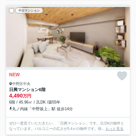
中古マンション
NEW
中野区中央
日興マンション
6階
4,490
万円
6階 / 45.96㎡ / 2LDK /築55年
丸ノ内線「中野坂上」駅 徒歩14分
ぜひ一度見ていただきたい、「日興マンション」です。2LDKの物件と
なっています。バルコニーの広さが5.4㎡の物件です。快...
もっと見る