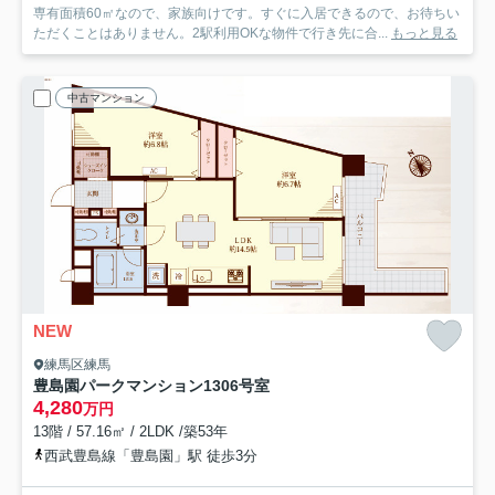
専有面積60㎡なので、家族向けです。すぐに入居できるので、お待ちい
ただくことはありません。2駅利用OKな物件で行き先に合...
もっと見る
中古マンション
NEW
練馬区練馬
豊島園パークマンション
1306号室
4,280
万円
13階 / 57.16㎡ / 2LDK /築53年
西武豊島線「豊島園」駅 徒歩3分