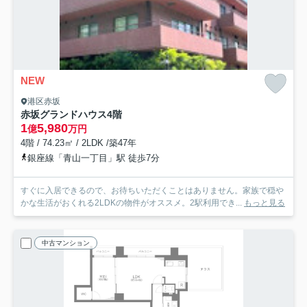
NEW
港区赤坂
赤坂グランドハウス
4階
1
5,980
億
万円
4階 / 74.23㎡ / 2LDK /築47年
銀座線「青山一丁目」駅 徒歩7分
すぐに入居できるので、お待ちいただくことはありません。家族で穏や
かな生活がおくれる2LDKの物件がオススメ。2駅利用でき...
もっと見る
中古マンション