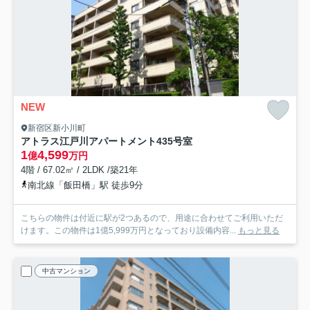
NEW
新宿区新小川町
アトラス江戸川アパートメント
435号室
1
4,599
億
万円
4階 / 67.02㎡ / 2LDK /築21年
南北線「飯田橋」駅 徒歩9分
こちらの物件は付近に駅が2つあるので、用途に合わせてご利用いただ
けます。この物件は1億5,999万円となっており設備内容...
もっと見る
中古マンション