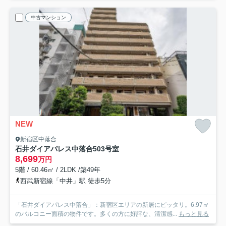
中古マンション
NEW
新宿区中落合
石井ダイアパレス中落合
503号室
8,699
万円
5階 / 60.46㎡ / 2LDK /築49年
西武新宿線「中井」駅 徒歩5分
「石井ダイアパレス中落合」：新宿区エリアの新居にピッタリ。6.97㎡
のバルコニー面積の物件です。多くの方に好評な、清潔感...
もっと見る