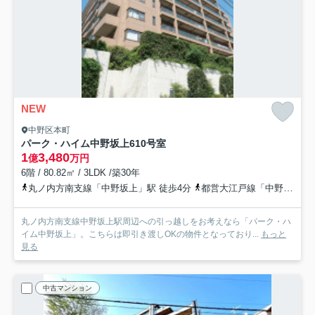
NEW
中野区本町
パーク・ハイム中野坂上
610号室
1
3,480
億
万円
6階 / 80.82㎡ / 3LDK /築30年
丸ノ内方南支線「中野坂上」駅 徒歩4分
都営大江戸線「中野坂上」駅 徒歩4分
丸ノ内方南支線中野坂上駅周辺への引っ越しをお考えなら「パーク・ハ
イム中野坂上」。こちらは即引き渡しOKの物件となっており...
もっと
見る
中古マンション