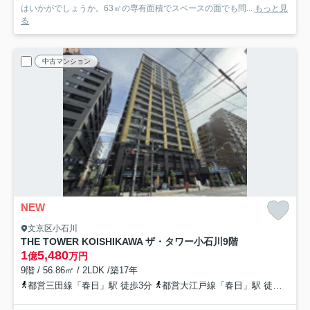
はいかがでしょうか。63㎡の専有面積でスペースの面でも問...
もっと見
る
中古マンション
NEW
文京区小石川
THE TOWER KOISHIKAWA ザ・タワー小石川
9階
1
5,480
億
万円
9階 / 56.86㎡ / 2LDK /築17年
都営三田線「春日」駅 徒歩3分
都営大江戸線「春日」駅 徒歩3分