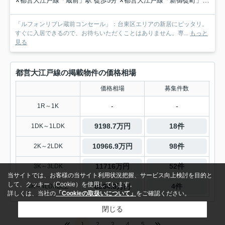
都営大江戸線「蔵前」駅 徒歩5分
都営大江戸線「新御徒町」駅 徒歩11分
「ルフォンリブレ蔵前コンセール」：台東区エリアの新居にピッタリ。
すぐに入居できるので、お待ちいただくことはありません。専...
もっと
見る
都営大江戸線の掲載物件の価格相場
価格相場
募集件数
-
-
1R～1K
9198.7万円
18件
1DK～1LDK
10966.9万円
98件
2K～2LDK
11716万円
52件
3K～3LDK
当サイトでは、お客様の当サイト利用状況把握、サービス向上検討を目的と
して、クッキー（Cookie）を使用しています。
8364.8万円
4件
4K～4LDK以上
詳しくは、当社の
「Cookieの取扱いについて」
をご確認ください。
閉じる
1
2
3
4
5