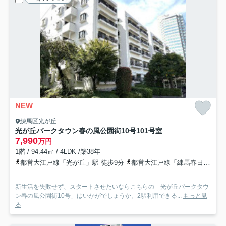
NEW
練馬区光が丘
光が丘パークタウン春の風公園街10号
101号室
7,990
万円
1階 / 94.44㎡ / 4LDK /築38年
都営大江戸線「光が丘」駅 徒歩9分
都営大江戸線「練馬春日町」駅 徒歩23分
新生活を失敗せず、スタートさせたいならこちらの「光が丘パークタウ
ン春の風公園街10号」はいかがでしょうか。2駅利用できる...
もっと見
る