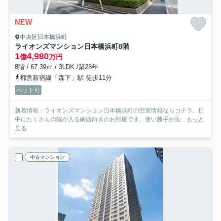
NEW
中央区日本橋浜町
ライオンズマンション日本橋浜町
8階
1
4,980
億
万円
8階 / 67.39㎡ / 3LDK /築28年
都営新宿線「森下」駅 徒歩11分
ペット可
新着情報：ライオンズマンション日本橋浜町の空室情報ならコチラ。日
中にたくさんの陽が入る南西向きのお部屋です。使い勝手が良...
もっと
見る
中古マンション