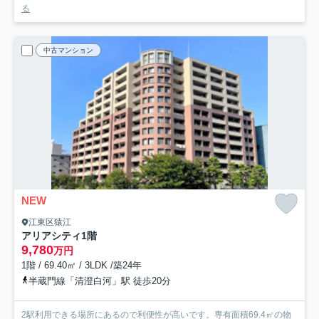
る
中古マンション
NEW
江東区猿江
アリアシティ
1階
9,780
万円
1階 / 69.40㎡ / 3LDK /築24年
半蔵門線「清澄白河」駅 徒歩20分
2駅利用できる場所にあるので利便性が高いです。専有面積69.4㎡の物