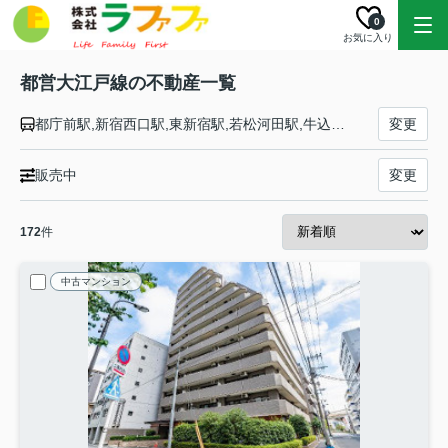
0
お気に入り
都営大江戸線の不動産一覧
都庁前駅,新宿西口駅,東新宿駅,若松河田駅,牛込柳町駅,牛込神楽坂駅,飯田橋駅,後楽園駅,本郷三丁目駅,御徒町駅,新御徒町駅,蔵前駅,両国駅,森下駅,清澄白河駅,門前仲町駅,月島駅,勝どき駅,築地市場駅,汐留駅,大門駅,赤羽橋駅,麻布十番駅,六本木駅,青山一丁目駅,千駄ケ谷駅,代々木駅,新宿駅,西新宿五丁目駅,中野坂上駅,東中野駅,中井駅,落合南長崎駅,新江古田駅,練馬駅,豊島園駅,練馬春日町駅,光が丘駅
変更
販売中
変更
172
件
中古マンション