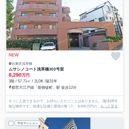
NEW
台東区浅草橋
ムサシノコート浅草橋
303号室
8,290
万円
3階 / 57.71㎡ / 2LDK /築31年
都営大江戸線「新御徒町」駅 徒歩12分
すぐに入居できるので、お待ちいただくことはありません。2駅利用可
能な物件です。快適な設備と環境の整った、8,490万円の...
もっと見る
中古マンション