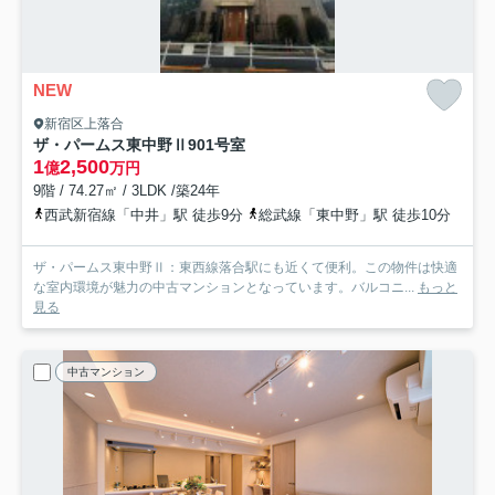
NEW
新宿区上落合
ザ・パームス東中野Ⅱ
901号室
1
2,500
億
万円
9階 / 74.27㎡ / 3LDK /築24年
西武新宿線「中井」駅 徒歩9分
総武線「東中野」駅 徒歩10分
ザ・パームス東中野Ⅱ：東西線落合駅にも近くて便利。この物件は快適
な室内環境が魅力の中古マンションとなっています。バルコニ...
もっと
見る
中古マンション