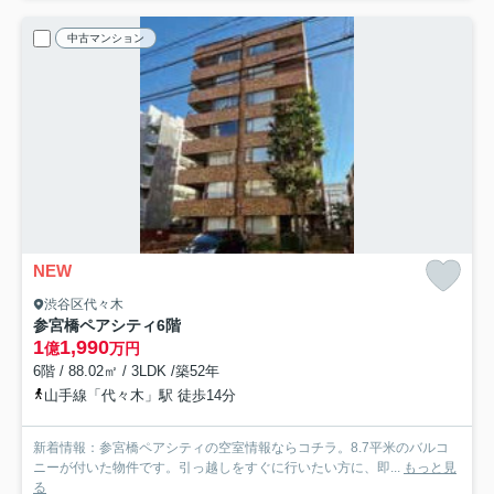
中古マンション
NEW
渋谷区代々木
参宮橋ペアシティ
6階
1
1,990
億
万円
6階 / 88.02㎡ / 3LDK /築52年
山手線「代々木」駅 徒歩14分
新着情報：参宮橋ペアシティの空室情報ならコチラ。8.7平米のバルコ
ニーが付いた物件です。引っ越しをすぐに行いたい方に、即...
もっと見
る