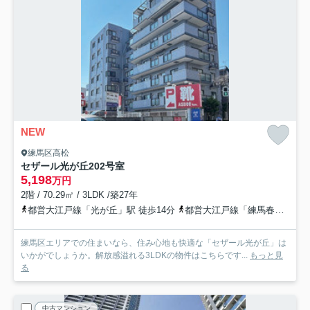
NEW
練馬区高松
セザール光が丘
202号室
5,198
万円
2階 / 70.29㎡ / 3LDK /築27年
都営大江戸線「光が丘」駅 徒歩14分
都営大江戸線「練馬春日町」駅 徒歩23分
練馬区エリアでの住まいなら、住み心地も快適な「セザール光が丘」は
いかがでしょうか。解放感溢れる3LDKの物件はこちらです...
もっと見
る
中古マンション