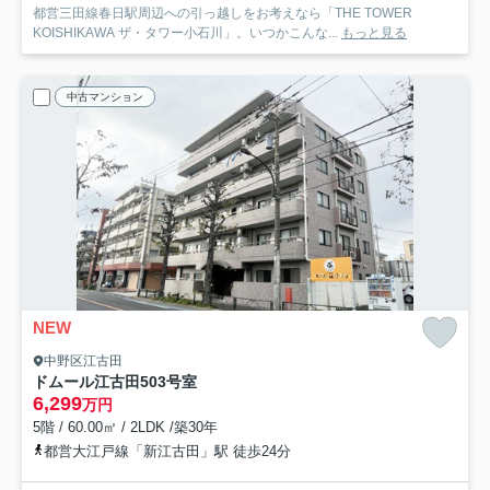
都営三田線春日駅周辺への引っ越しをお考えなら「THE TOWER
KOISHIKAWA ザ・タワー小石川」。いつかこんな...
もっと見る
中古マンション
NEW
中野区江古田
ドムール江古田
503号室
6,299
万円
5階 / 60.00㎡ / 2LDK /築30年
都営大江戸線「新江古田」駅 徒歩24分