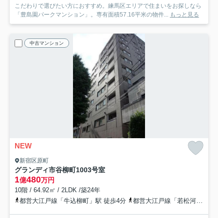
こだわりで選びたい方におすすめ。練馬区エリアで住まいをお探しなら
「豊島園パークマンション」。専有面積57.16平米の物件...
もっと見る
中古マンション
NEW
新宿区原町
グランディ市谷柳町
1003号室
1
480
億
万円
10階 / 64.92㎡ / 2LDK /築24年
都営大江戸線「牛込柳町」駅 徒歩4分
都営大江戸線「若松河田」駅 徒歩8分