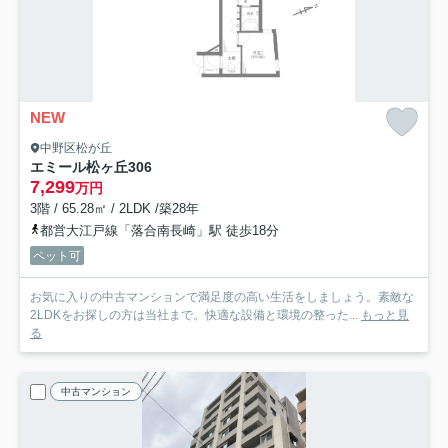
NEW
中野区松が丘
エミール松ヶ丘
306
7,299
万円
3階 / 65.28㎡ / 2LDK /築28年
都営大江戸線「落合南長崎」駅 徒歩18分
ペット可
お気に入りの中古マンションで満足度の高い生活をしましょう。素敵な
2LDKをお探しの方は当社まで。快適な設備と環境の整った...
もっと見
る
中古マンション