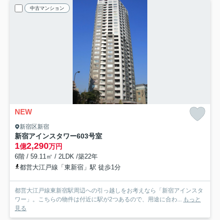
中古マンション
NEW
新宿区新宿
新宿アインスタワー
603号室
1
2,290
億
万円
6階 / 59.11㎡ / 2LDK /築22年
都営大江戸線「東新宿」駅 徒歩1分
都営大江戸線東新宿駅周辺への引っ越しをお考えなら「新宿アインスタ
ワー」。こちらの物件は付近に駅が2つあるので、用途に合わ...
もっと
見る