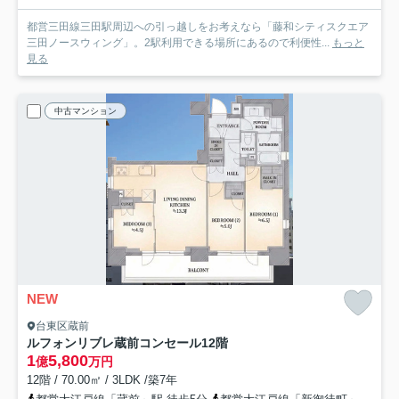
都営三田線三田駅周辺への引っ越しをお考えなら「藤和シティスクエア
三田ノースウィング」。2駅利用できる場所にあるので利便性...
もっと
見る
中古マンション
NEW
台東区蔵前
ルフォンリブレ蔵前コンセール
12階
1
5,800
億
万円
12階 / 70.00㎡ / 3LDK /築7年