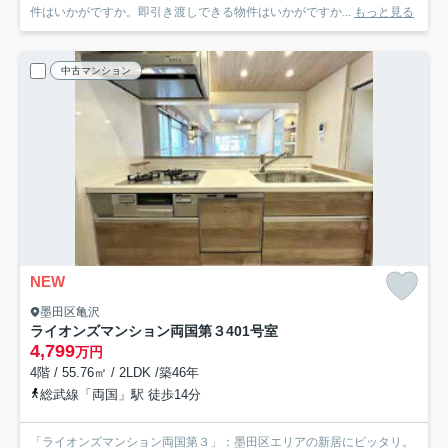
件はいかがですか。即引き渡しできる物件はいかがですか...
もっと見る
中古マンション
NEW
墨田区亀沢
ライオンズマンション両国第３
401号室
4,799
万円
4階 / 55.76㎡ / 2LDK /築46年
総武線「両国」駅 徒歩14分
「ライオンズマンション両国第３」：墨田区エリアの新居にピッタリ。