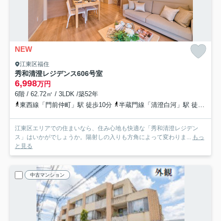
NEW
江東区福住
秀和清澄レジデンス
606号室
6,998
万円
6階 / 62.72㎡ / 3LDK /築52年
東西線「門前仲町」駅 徒歩10分
半蔵門線「清澄白河」駅 徒歩11分
江東区エリアでの住まいなら、住み心地も快適な「秀和清澄レジデン
ス」はいかがでしょうか。陽射しの入りも方角によって変わりま...
もっ
と見る
中古マンション