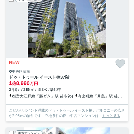
NEW
中央区晴海
ドゥ・トゥール イースト棟
37階
1
8,990
億
万円
37階 / 70.98㎡ / 3LDK /築10年
都営大江戸線「勝どき」駅 徒歩9分
有楽町線「月島」駅 徒歩15分
こだわりポイント満載のドゥ・トゥール イースト棟。バルコニーの広さ
が5.08㎡の物件です。立地条件の良い中古マンションは...
もっと見る
中古マンション