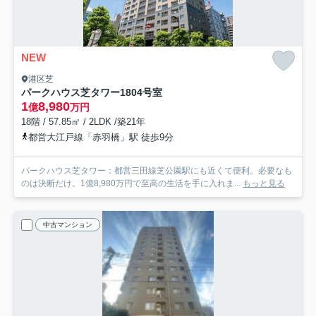
NEW
港区芝
パークハウス芝タワー
1804号室
1
8,980
億
万円
18階 / 57.85㎡ / 2LDK /築21年
都営大江戸線「赤羽橋」駅 徒歩9分
パークハウス芝タワー：都営三田線芝公園駅にも近くて便利。必要なも
のは決断だけ。1億8,980万円で至高の生活を手に入れま...
もっと見る
中古マンション