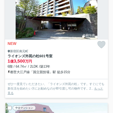
NEW
新宿区南元町
ライオンズ外苑の杜
601号室
1
3,500
億
万円
6階 / 64.74㎡ / 2LDK /築13年
都営大江戸線「国立競技場」駅 徒歩15分
ぜひ一度見ていただきたい、「ライオンズ外苑の杜」です。すぐにでも
新生活を始めたい方にお勧めなのが即引渡し可の物件です。2...
もっと
見る
中古マンション