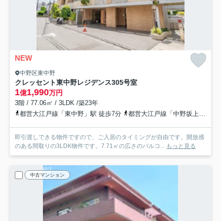
NEW
中野区東中野
クレッセント東中野レジデンス
305号室
1
1,990
億
万円
3階 / 77.06㎡ / 3LDK /築23年
都営大江戸線「東中野」駅 徒歩7分
都営大江戸線「中野坂上」駅 徒歩13分
即引渡しできる物件ですので、ご入居のタイミングが自由です。開放感
のある間取りの3LDK物件です。7.71㎡の広さのバルコ...
もっと見る
中古マンション