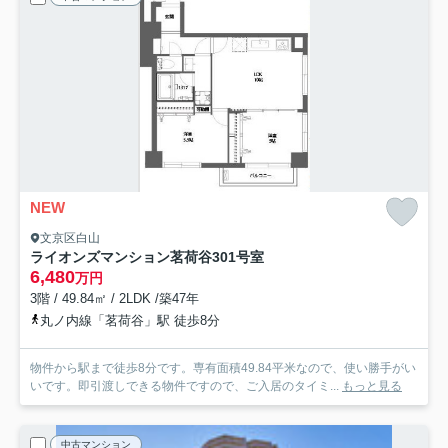
NEW
文京区白山
ライオンズマンション茗荷谷
301号室
6,480
万円
3階 / 49.84㎡ / 2LDK /築47年
丸ノ内線「茗荷谷」駅 徒歩8分
物件から駅まで徒歩8分です。専有面積49.84平米なので、使い勝手がい
いです。即引渡しできる物件ですので、ご入居のタイミ...
もっと見る
中古マンション