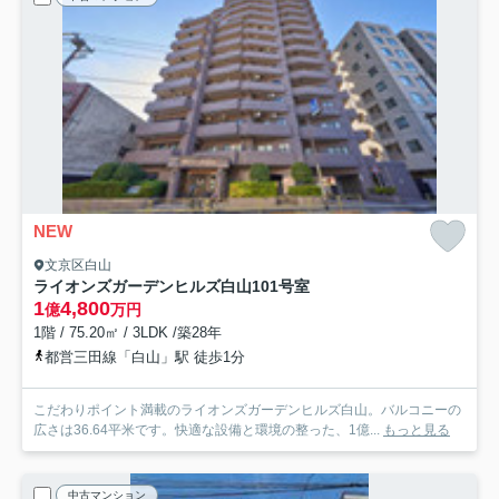
NEW
文京区白山
ライオンズガーデンヒルズ白山
101号室
1
4,800
億
万円
1階 / 75.20㎡ / 3LDK /築28年
都営三田線「白山」駅 徒歩1分
こだわりポイント満載のライオンズガーデンヒルズ白山。バルコニーの
広さは36.64平米です。快適な設備と環境の整った、1億...
もっと見る
中古マンション