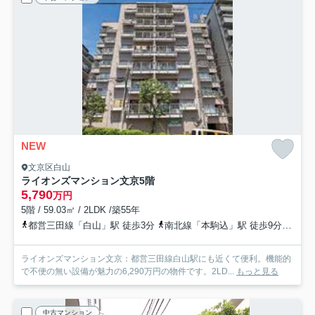
NEW
文京区白山
ライオンズマンション文京
5階
5,790
万円
5階 / 59.03㎡ / 2LDK /築55年
都営三田線「白山」駅 徒歩3分
南北線「本駒込」駅 徒歩9分
丸ノ
ライオンズマンション文京：都営三田線白山駅にも近くて便利。機能的
で不便の無い設備が魅力の6,290万円の物件です。2LD...
もっと見る
中古マンション