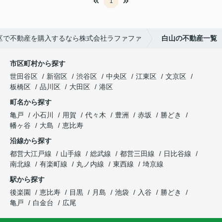
1
区で不動産を購入するなら株式会社ラファファ
白山の不動産一覧
市区町村から探す
世田谷区
新宿区
渋谷区
中央区
江東区
文京区
板橋区
品川区
大田区
港区
町名から探す
亀戸
小石川
用賀
代々木
豊洲
赤坂
勝どき
幡ヶ谷
大島
恵比寿
沿線から探す
都営大江戸線
山手線
総武線
都営三田線
日比谷線
南北線
有楽町線
丸ノ内線
東西線
埼京線
駅から探す
後楽園
恵比寿
目黒
月島
池袋
入谷
勝どき
亀戸
白金台
広尾