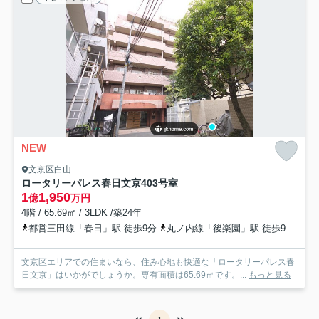
NEW
文京区白山
ロータリーパレス春日文京
403号室
1
1,950
億
万円
4階 / 65.69㎡ / 3LDK /築24年
都営三田線「春日」駅 徒歩9分
丸ノ内線「後楽園」駅 徒歩9分
総
文京区エリアでの住まいなら、住み心地も快適な「ロータリーパレス春
日文京」はいかがでしょうか。専有面積は65.69㎡です。...
もっと見る