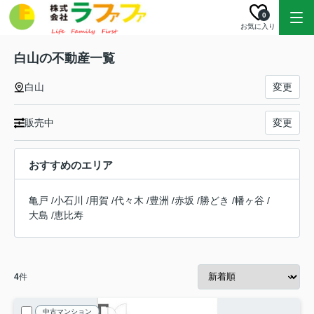
0
お気に入り
白山の不動産一覧
白山
変更
販売中
変更
おすすめのエリア
亀戸
/
小石川
/
用賀
/
代々木
/
豊洲
/
赤坂
/
勝どき
/
幡ヶ谷
/
大島
/
恵比寿
4
件
中古マンション