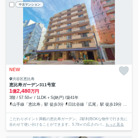
中古マンション
NEW
渋谷区恵比寿
恵比寿ガーデン
311号室
1
2,480
億
万円
3階 / 57.50㎡ / 1LDK＋S(納戸) /築41年
山手線「恵比寿」駅 徒歩3分
日比谷線「広尾」駅 徒歩19分
山手線
こだわりポイント満載の恵比寿ガーデン。2駅利用OKな物件で行き先に
合わせて使い分けることができます。5.78㎡の広さのバ...
もっと見る