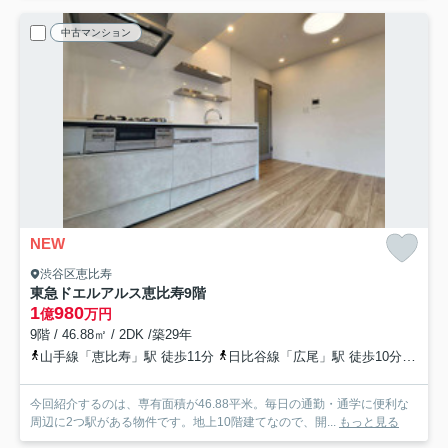
中古マンション
NEW
渋谷区恵比寿
東急ドエルアルス恵比寿
9階
1
980
億
万円
9階 / 46.88㎡ / 2DK /築29年
山手線「恵比寿」駅 徒歩11分
日比谷線「広尾」駅 徒歩10分
南北
今回紹介するのは、専有面積が46.88平米。毎日の通勤・通学に便利な
周辺に2つ駅がある物件です。地上10階建てなので、開...
もっと見る