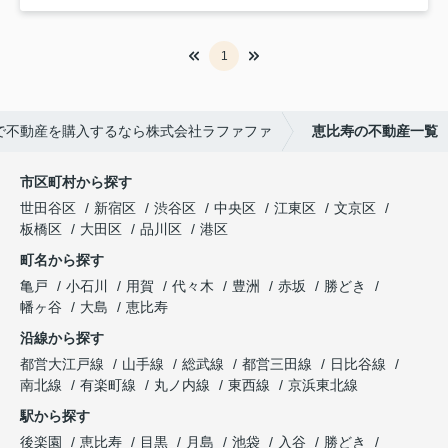
1
で不動産を購入するなら株式会社ラファファ
恵比寿の不動産一覧
市区町村から探す
世田谷区
新宿区
渋谷区
中央区
江東区
文京区
板橋区
大田区
品川区
港区
町名から探す
亀戸
小石川
用賀
代々木
豊洲
赤坂
勝どき
幡ヶ谷
大島
恵比寿
沿線から探す
都営大江戸線
山手線
総武線
都営三田線
日比谷線
南北線
有楽町線
丸ノ内線
東西線
京浜東北線
駅から探す
後楽園
恵比寿
目黒
月島
池袋
入谷
勝どき