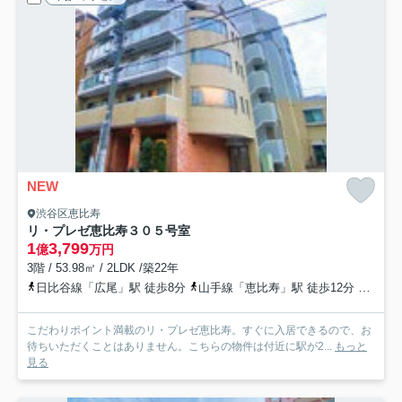
NEW
渋谷区恵比寿
リ・プレゼ恵比寿
３０５号室
1
3,799
億
万円
3階 / 53.98㎡ / 2LDK /築22年
日比谷線「広尾」駅 徒歩8分
山手線「恵比寿」駅 徒歩12分
南北線
こだわりポイント満載のリ・プレゼ恵比寿。すぐに入居できるので、お
待ちいただくことはありません。こちらの物件は付近に駅が2...
もっと
見る