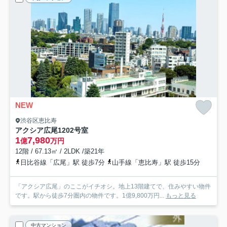
NEW
渋谷区恵比寿
アクシア広尾
1202号室
1
7,980
億
万円
12階 / 67.13㎡ / 2LDK /築21年
日比谷線「広尾」駅 徒歩7分
山手線「恵比寿」駅 徒歩15分
「アクシア広尾」のここがイチオシ。地上13階建てで、住みやすい物件
です。駅から徒歩7分圏内の物件です。1億9,800万円...
もっと見る
中古マンション