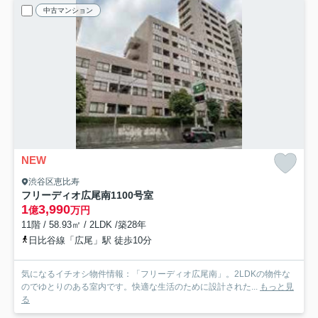
中古マンション
NEW
渋谷区恵比寿
フリーディオ広尾南
1100号室
1
3,990
億
万円
11階 / 58.93㎡ / 2LDK /築28年
日比谷線「広尾」駅 徒歩10分
気になるイチオシ物件情報：「フリーディオ広尾南」。2LDKの物件な
のでゆとりのある室内です。快適な生活のために設計された...
もっと見
る