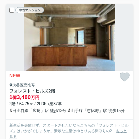
中古マンション
NEW
渋谷区恵比寿
フォレスト・ヒルズ
2階
1
3,480
億
万円
2階 / 64.75㎡ / 2LDK /築37年
日比谷線「広尾」駅 徒歩13分
山手線「恵比寿」駅 徒歩15分
新生活を失敗せず、スタートさせたいならこちらの「フォレスト・ヒル
ズ」はいかがでしょうか。素敵な生活はゆとりある間取りの2...
もっと
見る