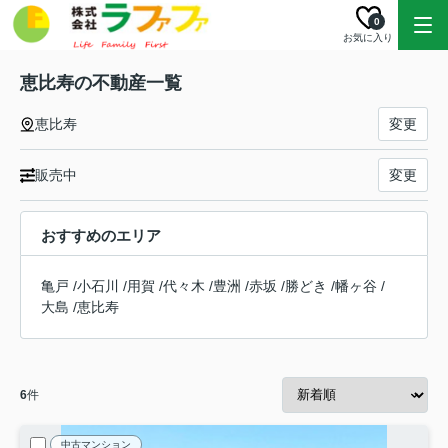
0
お気に入り
恵比寿の不動産一覧
恵比寿
変更
販売中
変更
おすすめのエリア
亀戸
/
小石川
/
用賀
/
代々木
/
豊洲
/
赤坂
/
勝どき
/
幡ヶ谷
/
大島
/
恵比寿
6
件
中古マンション