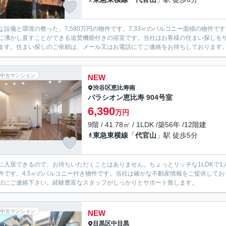
な設備と環境の整った、7,580万円の物件です。7.33㎡のバルコニー面積の物件
に沸かし直すことができる追焚機能付きの浴室です。当社はお客様の住まい探しを
ます。住まい探しのご依頼は、メール又はお電話にてご連絡をお待ちしております
中古マンション
NEW
渋谷区
恵比寿南
パラシオン恵比寿 904号室
6,390
万円
9階 / 41.78㎡ / 1LDK /築56年 /12階建
東急東横線
「
代官山
」駅 徒歩5分
に入居できるので、お待ちいただくことはありません。ちょっとリッチな1LDKで1
件です。4.5㎡のバルコニー付き物件です。当社は確かな不動産情報をご提供して
社にご連絡下さい。経験豊富なスタッフがしっかりとサポート致します。
中古マンション
NEW
目黒区
中目黒