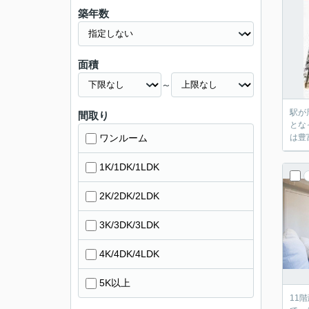
築年数
面積
～
駅が
間取り
とな
ワンルーム
は豊
1K/1DK/1LDK
2K/2DK/2LDK
3K/3DK/3LDK
4K/4DK/4LDK
5K以上
11