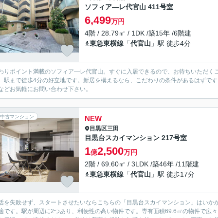
ソフィア―レ代官山 411号室
6,499
万円
4階 / 28.79㎡ / 1DK /築15年 /6階建
東急東横線
「
代官山
」駅 徒歩4分
わりポイント満載のソフィア―レ代官山。すぐに入居できるので、お待ちいただく
。駅まで徒歩4分の好立地です。新居を構えるなら、こだわりの条件があるはずで
などお気軽にお問い合わせ下さい。
中古マンション
NEW
目黒区
三田
目黒台スカイマンション 217号室
1
2,500
億
万円
2階 / 69.60㎡ / 3LDK /築46年 /11階建
東急東横線
「
代官山
」駅 徒歩17分
活を失敗せず、スタートさせたいならこちらの「目黒台スカイマンション」はいかがで
適です。駅が周辺に2つあり、利便性の高い物件です。専有面積69.6㎡の物件で広