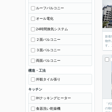
ルーフバルコニー
オール電化
24時間換気システム
新着
２面バルコニー
物件
す。
３面バルコニー
両面バルコニー
構造・工法
外観タイル張り
キッチン
IHクッキングヒーター
「代
食器洗い乾燥機
の物