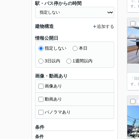
で、
駅・バス停からの時間
す。
建物構造
追加する
情報公開日
指定しない
本日
3日以内
1週間以内
画像・動画あり
「日
す。
画像あり
動画あり
パノラマあり
条件
条件