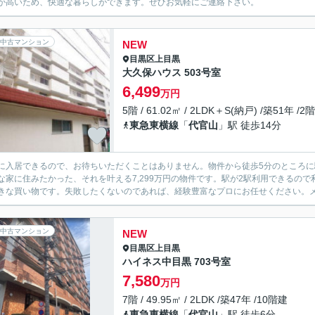
が高いため、快適な暮らしができます。ぜひお気軽にご連絡下さい。
中古マンション
NEW
目黒区
上目黒
大久保ハウス 503号室
6,499
万円
5階 / 61.02㎡ / 2LDK＋S(納戸) /築51年 /2
東急東横線
「
代官山
」駅 徒歩14分
に入居できるので、お待ちいただくことはありません。物件から徒歩5分のところ
な家に住みたかった、それを叶える7,299万円の物件です。駅が2駅利用できるの
きな買い物です。失敗したくないのであれば、経験豊富なプロにお任せください。メー
中古マンション
NEW
目黒区
上目黒
ハイネス中目黒 703号室
7,580
万円
7階 / 49.95㎡ / 2LDK /築47年 /10階建
東急東横線
「
代官山
」駅 徒歩6分