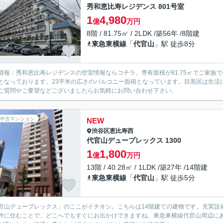
秀和恵比寿レジデンス 801号室
1
4,980
億
万円
8階 / 81.75㎡ / 2LDK /築56年 /8階建
東急東横線
「
代官山
」駅 徒歩8分
情報：秀和恵比寿レジデンスの空室情報ならコチラ。専有面積が81.75㎡でご家族で
となっております。23平米の広さのバルコニー面積となっています。目黒区は生活
ご質問やご要望などございましたらお気軽にお問い合わせ下さい。
中古マンション
NEW
渋谷区
恵比寿西
代官山デュープレックス 1300
1
1,800
億
万円
13階 / 40.28㎡ / 1LDK /築27年 /14階建
東急東横線
「
代官山
」駅 徒歩5分
官山デュープレックス」のここがイチオシ。こちらは14階建ての建物です。充実設備
件に住むことで、どこへでもすぐにお出かけできますね。東急東横線代官山周辺に