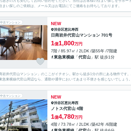
お急ぎの方も安心してお問い合わせください。当社はお客様の住まい探しをサポー
住まい探しのご依頼は、メール又はお電話にてご連絡をお待ちしております。
中古マンション
NEW
渋谷区
恵比寿西
日商岩井代官山マンション 701号
1
1,800
億
万円
7階 / 85.97㎡ / 2LDK /築55年 /7階建
東急東横線
「
代官山
」駅 徒歩1分
商岩井代官山マンション」のここがイチオシ。駅から徒歩1分の所にある物件です。バ
東急東横線代官山周辺なら、通勤や通学においてあまり不便さを感じないでしょう
中古マンション
NEW
渋谷区
恵比寿西
ノトス代官山 4階
1
4,780
億
万円
4階 / 73.78㎡ / 2LDK /築42年 /6階建
東急東横線
「
代官山
」駅 徒歩6分