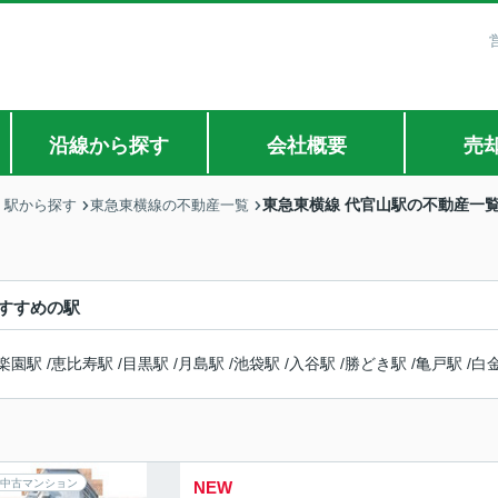
沿線から探す
会社概要
売
東急東横線 代官山駅の不動産一
・駅から探す
東急東横線の不動産一覧
すすめの駅
楽園駅
/
恵比寿駅
/
目黒駅
/
月島駅
/
池袋駅
/
入谷駅
/
勝どき駅
/
亀戸駅
/
白
中古マンション
NEW