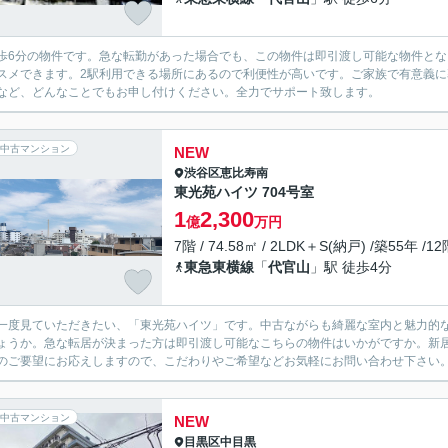
歩6分の物件です。急な転勤があった場合でも、この物件は即引渡し可能な物件とな
スメできます。2駅利用できる場所にあるので利便性が高いです。ご家族で有意義
など、どんなことでもお申し付けください。全力でサポート致します。
中古マンション
NEW
渋谷区
恵比寿南
東光苑ハイツ 704号室
1
2,300
億
万円
7階 / 74.58㎡ / 2LDK＋S(納戸) /築55年 /1
東急東横線
「
代官山
」駅 徒歩4分
一度見ていただきたい、「東光苑ハイツ」です。中古ながらも綺麗な室内と魅力的な
ょうか。急な転居が決まった方は即引渡し可能なこちらの物件はいかがですか。新
のご要望にお応えしますので、こだわりやご希望などお気軽にお問い合わせ下さい
中古マンション
NEW
目黒区
中目黒