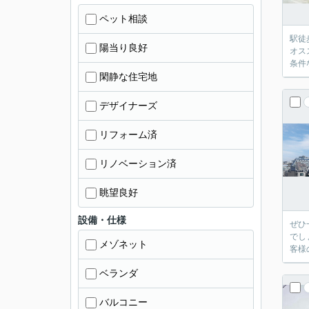
ペット相談
駅徒
陽当り良好
オス
条件
閑静な住宅地
デザイナーズ
リフォーム済
リノベーション済
眺望良好
設備・仕様
ぜひ
でし
メゾネット
客様
ベランダ
バルコニー