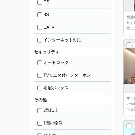
CS
BS
快適
せず
CATV
致し
インターネット対応
セキュリティ
オートロック
TVモニタ付インターホン
宅配ボックス
すぐ
その他
い物
て当
2階以上
1階の物件