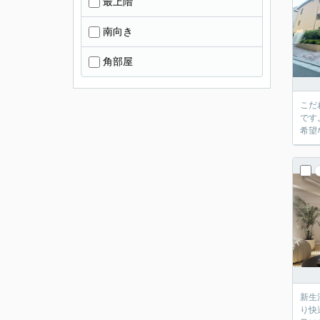
最上階
南向き
角部屋
こだ
です
希望
新生
り快