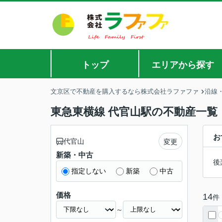
トップ
エリアから探す
文京区で不動産を購入するなら株式会社ラファファ
沿線
東急東横線 代官山駅の不動産一覧
お
代官山
変更
新築・中古
後
指定しない
新築
中古
価格
14
件
～