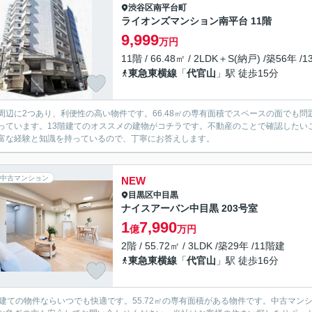
渋谷区
南平台町
ライオンズマンション南平台 11階
9,999
万円
11階 / 66.48㎡ / 2LDK＋S(納戸) /築56年 /
東急東横線
「
代官山
」駅 徒歩15分
周辺に2つあり、利便性の高い物件です。66.48㎡の専有面積でスペースの面でも問
っています。13階建てのオススメの建物がコチラです。不動産のことで確認したい
富な経験と知識を持っているので、丁寧にお答えします。
中古マンション
NEW
目黒区
中目黒
ナイスアーバン中目黒 203号室
1
7,990
億
万円
2階 / 55.72㎡ / 3LDK /築29年 /11階建
東急東横線
「
代官山
」駅 徒歩16分
階建ての物件ならいつでも快適です。55.72㎡の専有面積がある物件です。中古マ