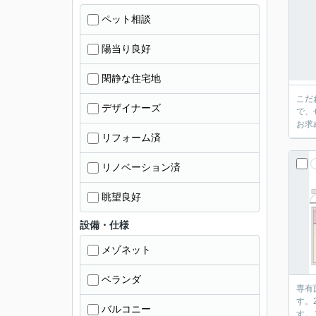
ペット相談
陽当り良好
閑静な住宅地
こだ
デザイナーズ
で、
お求
リフォーム済
リノベーション済
眺望良好
設備・仕様
メゾネット
ベランダ
専有
す。
バルコニー
す。