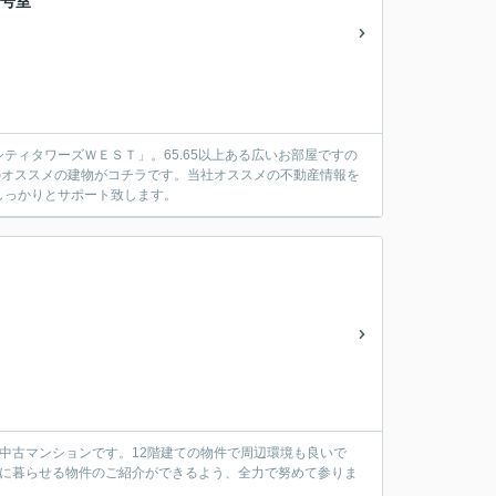
9号室
ィタワーズＷＥＳＴ」。65.65以上ある広いお部屋ですの
のオススメの建物がコチラです。当社オススメの不動産情報を
しっかりとサポート致します。
る中古マンションです。12階建ての物件で周辺環境も良いで
適に暮らせる物件のご紹介ができるよう、全力で努めて参りま