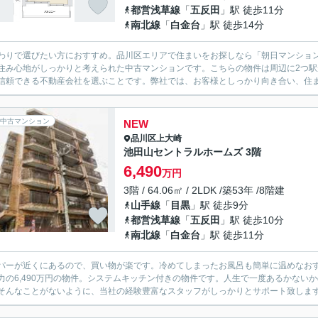
都営浅草線
「
五反田
」駅 徒歩11分
南北線
「
白金台
」駅 徒歩14分
わりで選びたい方におすすめ。品川区エリアで住まいをお探しなら「朝日マンション目
住み心地がしっかりと考えられた中古マンションです。こちらの物件は周辺に2つ
信頼できる不動産会社を選ぶことです。弊社では、お客様としっかり向き合い、住まい
中古マンション
NEW
品川区
上大崎
池田山セントラルホームズ 3階
6,490
万円
3階 / 64.06㎡ / 2LDK /築53年 /8階建
山手線
「
目黒
」駅 徒歩9分
都営浅草線
「
五反田
」駅 徒歩10分
南北線
「
白金台
」駅 徒歩11分
パーが近くにあるので、買い物が楽です。冷めてしまったお風呂も簡単に温めなお
力の6,490万円の物件。システムキッチン付きの物件です。人生で一度あるかない
そんなことがないように、当社の経験豊富なスタッフがしっかりとサポート致しま