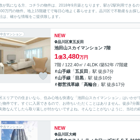
数が気になる方、コチラの物件は、2018年9月築となります。駅が2駅利用できる
,800万円の物件。地上15階建てで毎日心地よく暮らせます。品川区で不動産をお
社は、確かな情報をご提供致します。
中古マンション
NEW
品川区
東五反田
池田山スカイマンション 7階
1
3,480
億
万円
7階 / 122.40㎡ / 4LDK /築52年 /7階建
山手線
「
五反田
」駅 徒歩7分
山手線
「
目黒
」駅 徒歩10分
都営浅草線
「
高輪台
」駅 徒歩17分
区エリアでの住まいなら、住み心地も快適な「池田山スカイマンション」はいかがで
た物件です。すぐに入居できるので、お待ちいただくことはありません。徒歩7分
失敗なんてしたら取り返しが付かないですよね。そんなことがないように、当社の経験
中古マンション
NEW
品川区
大崎