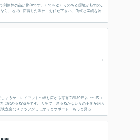
ので利便性の高い物件です。とてもゆとりのある環境が魅力の1
探しなら、地域に密着した当社にお任せ下さい。信頼と実績を誇
しょうか。レイアウトの幅も広がる専有面積30坪以上の広々
圏内に駅のある物件です。人生で一度あるかないかの不動産購入
豊富なスタッフがしっかりとサポート...
もっと見る