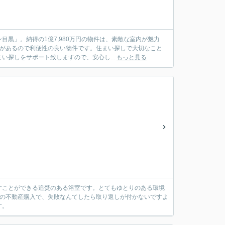
黒」。納得の1億7,980万円の物件は、素敵な室内が魅力
駅があるので利便性の良い物件です。住まい探しで大切なこと
探しをサポート致しますので、安心し...
もっと見る
すことができる追焚のある浴室です。とてもゆとりのある環境
かの不動産購入で、失敗なんてしたら取り返しが付かないですよ
す。