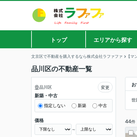
トップ
エリアから探す
文京区で不動産を購入するなら株式会社ラファファ
【マ
品川区の不動産一覧
お
品川区
変更
新築・中古
世
指定しない
新築
中古
価格
44
件
～