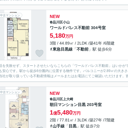
中古マンション
NEW
品川区
小山
ワールドパレス不動前 304号室
5,180
万円
3階 / 44.89㎡ / 2LDK /築41年 /6階建
東急目黒線
「
不動前
」駅 徒歩6分
活を失敗せず、スタートさせたいならこちらの「ワールドパレス不動前」はいかが
も安心です。駅から徒歩6分圏内に位置する物件です。バルコニーが2.89㎡の大き
当社が取り扱っている不動産情報はメールまたはお電話にてご確認いただけます。
中古マンション
NEW
品川区
上大崎
朝日マンション目黒 203号室
1
5,480
億
万円
2階 / 77.81㎡ / 3LDK /築27年 /7階建
山手線
「
目黒
」駅 徒歩7分