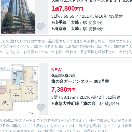
大崎ウエストシティタワーズＷＥＳＴ 310
1
7,800
億
万円
31階 / 65.65㎡ / 2LDK /築16年 /39階建
山手線
「
大崎
」駅 徒歩4分
埼京線
「
大崎
」駅 徒歩4分
わりで選びたい方におすすめ。品川区エリアで住まいをお探しなら「大崎ウエストシテ
ぜひご検討ください。2駅利用できる場所にあるので利便性が高いです。39階建て
めになるなら、お電話やメールでのお問い合わせ、又は直接お尋ね下さい。当社が
中古マンション
NEW
品川区
旗の台
旗の台ガーデンタワー 303号室
7,380
万円
3階 / 58.17㎡ / 2LDK /築42年 /12階建
東急大井町線
「
旗の台
」駅 徒歩4分
面積58.17平方メートルですので快適な生活ができます。便利で快適な生活ができ
2LDKの間取りで、二人暮らしにもオススメです。当社はお客様にとって、より快
こだわりの条件や何かしらご希望がございましたら、お尋ねください。