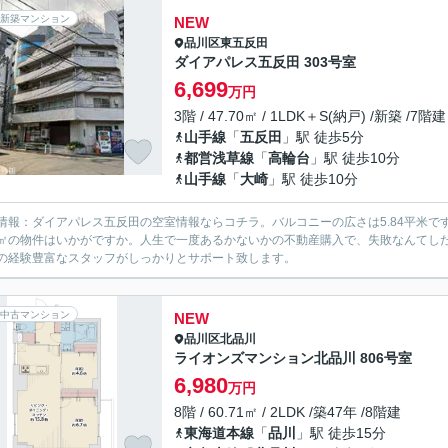
新築マンション
NEW
品川区
東五反田
ダイアパレス五反田 303号室
6,699
万円
3階 / 47.70㎡ / 1LDK＋S(納戸) /新築 /7階建
山手線
「
五反田
」駅 徒歩5分
都営浅草線
「
高輪台
」駅 徒歩10分
山手線
「
大崎
」駅 徒歩10分
情報：ダイアパレス五反田の空室情報ならコチラ。バルコニーの広さは5.84平米で
.7㎡の物件はいかがですか。人生で一度あるかないかの不動産購入で、失敗なんて
の経験豊富なスタッフがしっかりとサポート致します。
中古マンション
NEW
品川区
北品川
ライオンズマンション北品川 806号室
6,980
万円
8階 / 60.71㎡ / 2LDK /築47年 /8階建
東海道本線
「
品川
」駅 徒歩15分