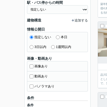
駅・バス停からの時間
築年
億4
る当
建物構造
追加する
情報公開日
指定しない
本日
3日以内
1週間以内
画像・動画あり
画像あり
品川
動画あり
とし
で、
パノラマあり
条件
条件