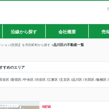
沿線から探す
会社概要
売
品川区の不動産一覧
ンション(売買)】を市区町村から探す
すすめのエリア
田谷区
/
新宿区
/
中央区
/
渋谷区
/
江東区
/
文京区
/
品川区
/
大田区
/
板橋区
/
中古マンション
NEW