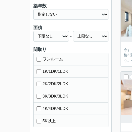
築年数
面積
～
間取り
今す
格3
ワンルーム
う。
1K/1DK/1LDK
2K/2DK/2LDK
3K/3DK/3LDK
4K/4DK/4LDK
5K以上