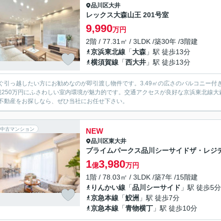
品川区
大井
レックス大森山王 201号室
9,990
万円
2階 / 77.31㎡ / 3LDK /築30年 /3階建
京浜東北線
「
大森
」駅 徒歩13分
横須賀線
「
西大井
」駅 徒歩13分
ぐ引っ越したい方にお勧めなのが即引渡し物件です。3.49㎡の広さのバルコニー付
億250万円にふさわしい室内環境が魅力的です。交通アクセスが良好な京浜東北線
不動産をお探しなら、ぜひ当社にお任せ下さい。
中古マンション
NEW
品川区
東大井
プライムパークス品川シーサイドザ・レジデ
1
3,980
億
万円
1階 / 78.03㎡ / 3LDK /築7年 /15階建
りんかい線
「
品川シーサイド
」駅 徒歩5分
京急本線
「
鮫洲
」駅 徒歩7分
京急本線
「
青物横丁
」駅 徒歩10分