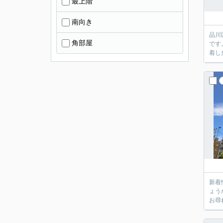
最上階
南向き
品川
角部屋
です
着し
新着
ょう
お尋