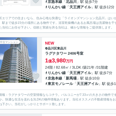
京急本線
「
北品川
」駅 徒歩7分
りんかい線
「
天王洲アイル
」駅 徒歩12分
区エリアでの住まいなら、住み心地も快適な「ライオンズマンション北品川」はい
。駅まで徒歩15分の場所にある物件です。浴室乾燥機のあるお風呂場は洗濯物を干
た当社にお任せ下さい。信頼と実績を誇る当社は、確かな情報をご提供致します。
中古マンション
NEW
品川区
東品川
ラグナタワー 2406号室
1
3,980
億
万円
24階 / 82.68㎡ / 3LDK /築21年 /31階建
りんかい線
「
天王洲アイル
」駅 徒歩7分
京急本線
「
新馬場
」駅 徒歩10分
東京モノレール
「
天王洲アイル
」駅 徒歩1
情報：ラグナタワーの空室情報ならコチラ。バルコニーが7.33㎡の大きさの物件です
か。快適な生活を送れる3LDKの物件情報あります。当社オススメの不動産情報を
ね下さい。当社がしっかりとサポート致します。