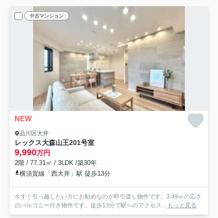
中古マンション
NEW
品川区大井
レックス大森山王
201号室
9,990
万円
2階 / 77.31㎡ / 3LDK /築30年
横須賀線「西大井」駅 徒歩13分
今すぐ引っ越したい方にお勧めなのが即引渡し物件です。3.49㎡の広さ
のバルコニー付き物件です。徒歩13分で駅へのアクセス...
もっと見る