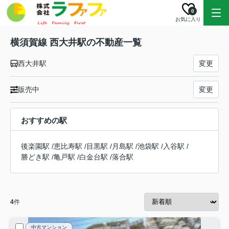
0
お気に入り
横須賀線 西大井駅の不動産一覧
西大井駅
変更
販売中
変更
おすすめの駅
後楽園駅
/
恵比寿駅
/
目黒駅
/
月島駅
/
池袋駅
/
入谷駅
/
勝どき駅
/
亀戸駅
/
白金台駅
/
落合駅
4
件
中古マンション