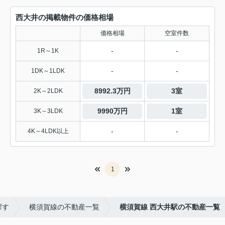
西大井の掲載物件の価格相場
価格相場
空室件数
-
-
1R～1K
-
-
1DK～1LDK
8992.3万円
3室
2K～2LDK
9990万円
1室
3K～3LDK
-
-
4K～4LDK以上
1
探す
横須賀線の不動産一覧
横須賀線 西大井駅の不動産一覧