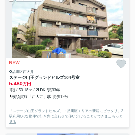
NEW
品川区西大井
ステージ山王グランドヒルズ
104号室
5,480
万円
1階 / 50.18㎡ / 2LDK /築33年
横須賀線「西大井」駅 徒歩12分
「ステージ山王グランドヒルズ」：品川区エリアの新居にピッタリ。2
駅利用OKな物件で行き先に合わせて使い分けることができま...
もっと
見る