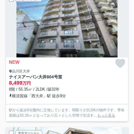
NEW
品川区大井
ナイスアーバン大井
804号室
8,499
万円
8階 / 55.35㎡ / 2LDK /築32年
横須賀線「西大井」駅 徒歩9分
駅から徒歩9分圏内に立地しています。間取りが2LDKの物件です。専有
面積は55.35㎡となっており広々とした空間で生活す...
もっと見る
中古マンション