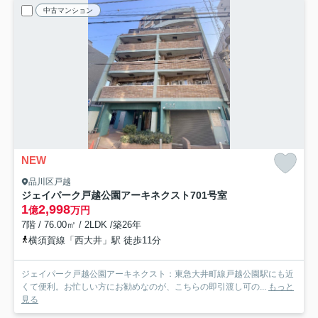
中古マンション
NEW
品川区戸越
ジェイパーク戸越公園アーキネクスト
701号室
1
2,998
億
万円
7階 / 76.00㎡ / 2LDK /築26年
横須賀線「西大井」駅 徒歩11分
ジェイパーク戸越公園アーキネクスト：東急大井町線戸越公園駅にも近
くて便利。お忙しい方にお勧めなのが、こちらの即引渡し可の...
もっと
見る