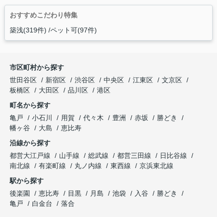
おすすめこだわり特集
築浅(319件)
ペット可(97件)
市区町村から探す
世田谷区
新宿区
渋谷区
中央区
江東区
文京区
板橋区
大田区
品川区
港区
町名から探す
亀戸
小石川
用賀
代々木
豊洲
赤坂
勝どき
幡ヶ谷
大島
恵比寿
沿線から探す
都営大江戸線
山手線
総武線
都営三田線
日比谷線
南北線
有楽町線
丸ノ内線
東西線
京浜東北線
駅から探す
後楽園
恵比寿
目黒
月島
池袋
入谷
勝どき
亀戸
白金台
落合