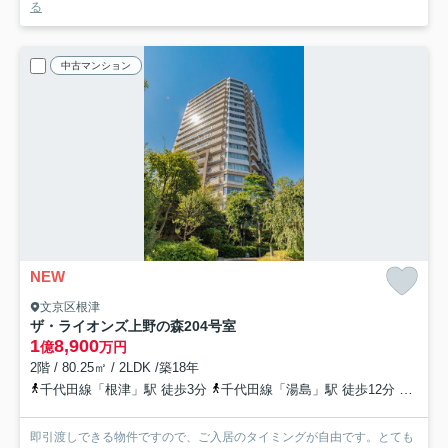
る
中古マンション
NEW
文京区根津
ザ・ライオンズ上野の森
204号室
1
8,900
億
万円
2階 / 80.25㎡ / 2LDK /築18年
千代田線「根津」駅 徒歩3分
千代田線「湯島」駅 徒歩12分
京成本
即引渡しできる物件ですので、ご入居のタイミングが自由です。とても