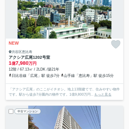
NEW
渋谷区恵比寿
アクシア広尾
1202号室
1
7,980
億
万円
12階 / 67.13㎡ / 2LDK /築21年
日比谷線「広尾」駅 徒歩7分
山手線「恵比寿」駅 徒歩15分
「アクシア広尾」のここがイチオシ。地上13階建てで、住みやすい物件
です。駅から徒歩7分圏内の物件です。1億9,800万円...
もっと見る
中古マンション