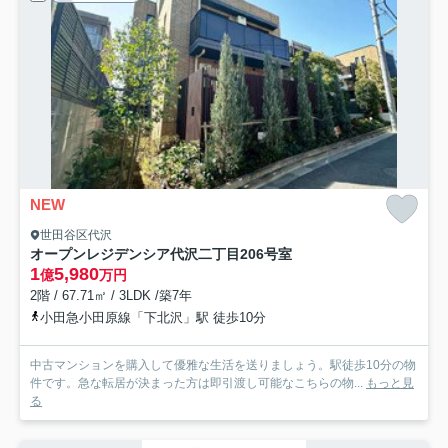
NEW
世田谷区代沢
オープンレジデンシア代沢二丁目
206号室
1
5,980
億
万円
2階 / 67.71㎡ / 3LDK /築7年
小田急小田原線「下北沢」駅 徒歩10分
中古マンションを購入して優雅な生活を送りましょう。駅徒歩10分の物
件です。急な転居が決まった方は即引渡し可能なこちらの物...
もっと見
る