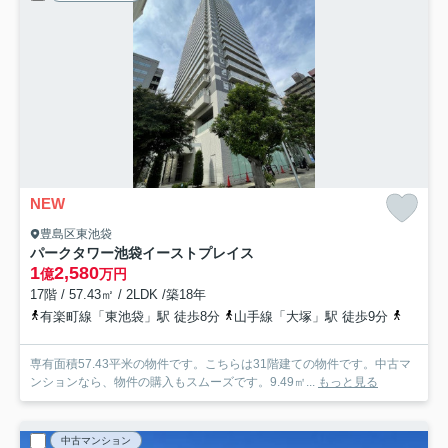
NEW
豊島区東池袋
パークタワー池袋イーストプレイス
1
2,580
億
万円
17階 / 57.43㎡ / 2LDK /築18年
有楽町線「東池袋」駅 徒歩8分
山手線「大塚」駅 徒歩9分
山手線「
専有面積57.43平米の物件です。こちらは31階建ての物件です。中古マ
ンションなら、物件の購入もスムーズです。9.49㎡...
もっと見る
中古マンション