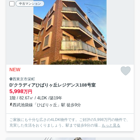
中古マンション
NEW
西東京市栄町
D’クラディアひばりヶ丘レジデンス
108号室
5,998
万円
1階 / 82.67㎡ / 4LDK /築19年
西武池袋線「ひばりヶ丘」駅 徒歩9分
ご家族にも十分な広さの4LDK物件です。ご好評の5,998万円の物件で、
充実した生活をおくりましょう。駅まで徒歩9分の場...
もっと見る