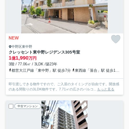
NEW
中野区東中野
クレッセント東中野レジデンス
305号室
1
1,990
億
万円
3階 / 77.06㎡ / 3LDK /築23年
都営大江戸線「東中野」駅 徒歩7分
東西線「落合」駅 徒歩13分
都
即引渡しできる物件ですので、ご入居のタイミングが自由です。開放感
のある間取りの3LDK物件です。7.71㎡の広さのバルコ...
もっと見る
中古マンション