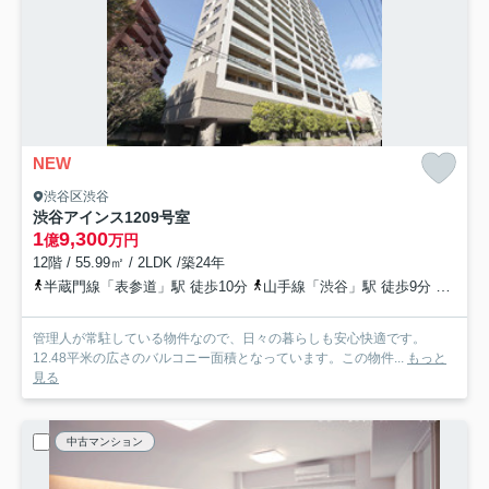
NEW
渋谷区渋谷
渋谷アインス
1209号室
1
9,300
億
万円
12階 / 55.99㎡ / 2LDK /築24年
半蔵門線「表参道」駅 徒歩10分
山手線「渋谷」駅 徒歩9分
千代田
管理人が常駐している物件なので、日々の暮らしも安心快適です。
12.48平米の広さのバルコニー面積となっています。この物件...
もっと
見る
中古マンション