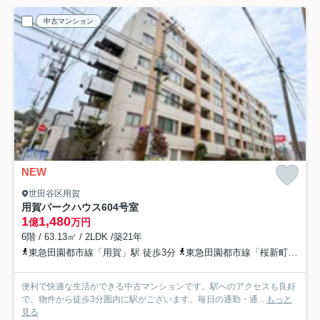
中古マンション
NEW
世田谷区用賀
用賀パークハウス
604号室
1
1,480
億
万円
6階 / 63.13㎡ / 2LDK /築21年
東急田園都市線「用賀」駅 徒歩3分
東急田園都市線「桜新町」駅 徒歩14分
便利で快適な生活ができる中古マンションです。駅へのアクセスも良好
で、物件から徒歩3分圏内に駅がございます。毎日の通勤・通...
もっと
見る