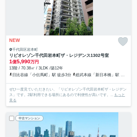
NEW
千代田区岩本町
リビオレゾン千代田岩本町ザ・レジデンス
1302号室
1
5,990
億
万円
13階 / 70.38㎡ / 3LDK /築12年
日比谷線「小伝馬町」駅 徒歩3分
総武本線「新日本橋」駅 徒歩6分
ぜひ一度見ていただきたい、「リビオレゾン千代田岩本町ザ・レジデン
ス」です。2駅利用できる場所にあるので利便性が高いです。...
もっと
見る
中古マンション