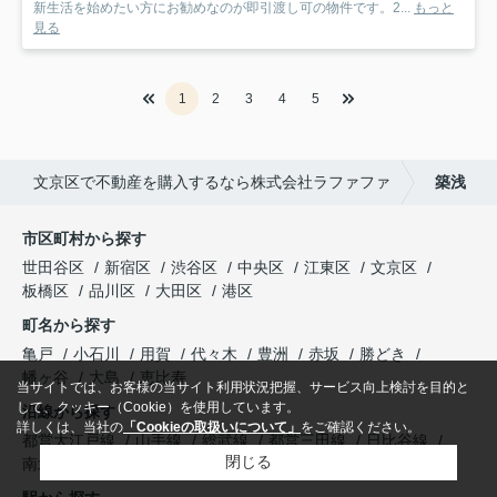
新生活を始めたい方にお勧めなのが即引渡し可の物件です。2...
もっと
見る
1
2
3
4
5
文京区で不動産を購入するなら株式会社ラファファ
築浅
市区町村から探す
世田谷区
新宿区
渋谷区
中央区
江東区
文京区
板橋区
品川区
大田区
港区
町名から探す
亀戸
小石川
用賀
代々木
豊洲
赤坂
勝どき
幡ヶ谷
大島
恵比寿
当サイトでは、お客様の当サイト利用状況把握、サービス向上検討を目的と
して、クッキー（Cookie）を使用しています。
沿線から探す
詳しくは、当社の
「Cookieの取扱いについて」
をご確認ください。
都営大江戸線
山手線
総武線
都営三田線
日比谷線
閉じる
南北線
有楽町線
丸ノ内線
東西線
埼京線