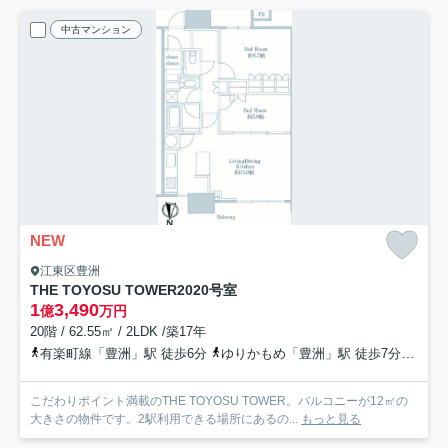
中古マンション
NEW
江東区豊洲
THE TOYOSU TOWER
2020号室
1
3,490
億
万円
20階 / 62.55㎡ / 2LDK /築17年
有楽町線「豊洲」駅 徒歩6分
ゆりかもめ「豊洲」駅 徒歩7分
ゆり
こだわりポイント満載のTHE TOYOSU TOWER。バルコニーが12㎡の
大きさの物件です。2駅利用できる場所にあるの...
もっと見る