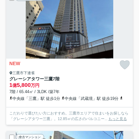
NEW
三鷹市下連雀
グレーシアタワー三鷹
7階
1
5,800
億
万円
7階 / 65.44㎡ / 3LDK /築7年
中央線「三鷹」駅 徒歩1分
中央線「武蔵境」駅 徒歩19分
中央線「
こだわりで選びたい方におすすめ。三鷹市エリアで住まいをお探しなら
「グレーシアタワー三鷹」。12.85㎡の広さのバルコニー...
もっと見る
中古マンション