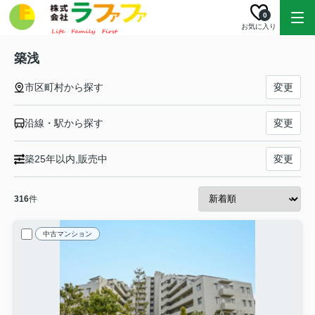
0
お気に入り
築浅
市区町村から探す
変更
沿線・駅から探す
変更
築25年以内,販売中
変更
316
件
中古マンション