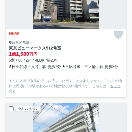
NEW
台東区竜泉
東京ビューマークス
512号室
1
1,680
億
万円
5階 / 86.42㎡ / 4LDK /築23年
日比谷線「入谷」駅 徒歩7分
日比谷線「三ノ輪」駅 徒歩8分
都電
すぐに入居できるので、お待ちいただくことはありません。こちらの物
件は周辺に2つ駅があるので利便性の良い物件です。こちらは...
もっと
見る
中古マンション