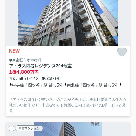
NEW
新宿区市谷本村町
アトラス四谷レジデンス
704号室
1
4,800
億
万円
7階 / 59.71㎡ / 2LDK /築21年
中央線「四ツ谷」駅 徒歩5分
南北線「四ツ谷」駅 徒歩6分
都営新
「アトラス四谷レジデンス」のここがイチオシ。地上14階建ての住み心
地のいい物件です。中古ながらも綺麗な室内と魅力的な住環...
もっと見
る
中古マンション