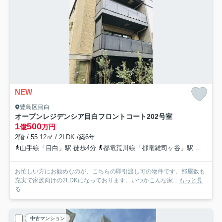
NEW
豊島区目白
オープンレジデンシア目白フロントコート
202号室
1
500
億
万円
2階 / 55.12㎡ / 2LDK /築6年
山手線「目白」駅 徒歩4分
都電荒川線「都電雑司ヶ谷」駅 徒歩10分
お忙しい方にお勧めなのが、こちらの即引渡し可の物件です。部屋数も
充実で家族向けの2LDKになっております。いつかこんな家...
もっと見
る
中古マンション