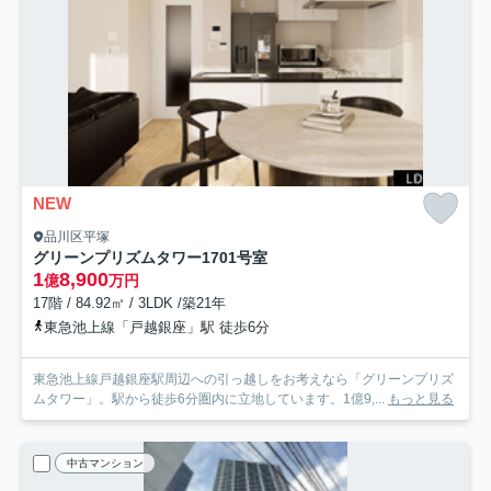
NEW
品川区平塚
グリーンプリズムタワー
1701号室
1
8,900
億
万円
17階 / 84.92㎡ / 3LDK /築21年
東急池上線「戸越銀座」駅 徒歩6分
東急池上線戸越銀座駅周辺への引っ越しをお考えなら「グリーンプリズ
ムタワー」。駅から徒歩6分圏内に立地しています。1億9,...
もっと見る
中古マンション