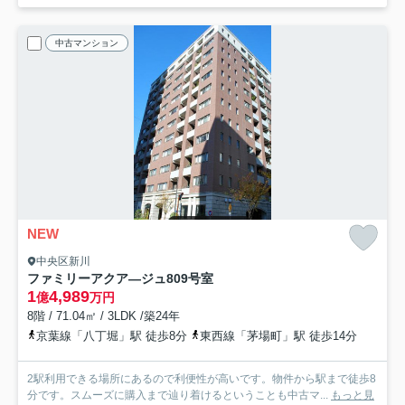
中古マンション
NEW
中央区新川
ファミリーアクア―ジュ
809号室
1
4,989
億
万円
8階 / 71.04㎡ / 3LDK /築24年
京葉線「八丁堀」駅 徒歩8分
東西線「茅場町」駅 徒歩14分
2駅利用できる場所にあるので利便性が高いです。物件から駅まで徒歩8
分です。スムーズに購入まで辿り着けるということも中古マ...
もっと見