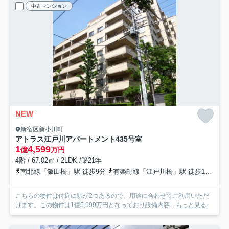
中古マンション
NEW
新宿区新小川町
アトラス江戸川アパートメント
435号室
1
4,599
億
万円
4階 / 67.02㎡ / 2LDK /築21年
南北線「飯田橋」駅 徒歩9分
有楽町線「江戸川橋」駅 徒歩10分
東
こちらの物件は付近に駅が2つあるので、用途に合わせてご利用いただ
けます。この物件は1億5,999万円となっており設備内容...
もっと見る