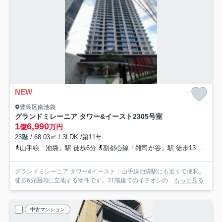
NEW
豊島区南池袋
グランドミレーニア タワー&イースト
2305号室
1
6,990
億
万円
23階 / 68.03㎡ / 3LDK /築11年
山手線「池袋」駅 徒歩6分
副都心線「雑司が谷」駅 徒歩13分
都電
グランドミレーニア タワー&イースト：山手線池袋駅にも近くて便利。
徒歩6分圏内に立地する物件です。31階建てのイチオシの...
もっと見る
中古マンション