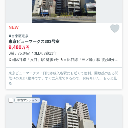
NEW
台東区竜泉
東京ビューマークス
303号室
9,480
万円
3階 / 76.04㎡ / 3LDK /築23年
日比谷線「入谷」駅 徒歩7分
日比谷線「三ノ輪」駅 徒歩8分
都電
東京ビューマークス：日比谷線入谷駅にも近くて便利。開放感のある間
取りの3LDK物件です。すぐに入居できるので、お待ちいた...
もっと見
る
中古マンション