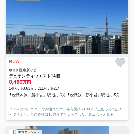
NEW
葛飾区東新小岩
デュオシティウエスト
14階
8,480
万円
14階 / 63.93㎡ / 2LDK /築21年
総武本線「新小岩」駅 徒歩6分
総武線「新小岩」駅 徒歩5分
総武
15.2㎡のバルコニー付き物件です。専有面積63.93㎡以上あるので広々
と使えます。この物件は15階建てとなっており、見...
もっと見る
中古マンション