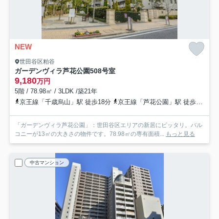
NEW
世田谷区粕谷
ガーデンヴィラ芦花公園
508号室
9,180
万円
5階 / 78.98㎡ / 3LDK /築21年
京王線「千歳烏山」駅 徒歩18分
京王線「芦花公園」駅 徒歩19分
「ガーデンヴィラ芦花公園」：世田谷区エリアの新居にピッタリ。バル
コニーが13㎡の大きさの物件です。78.98㎡の専有面積...
もっと見る
中古マンション