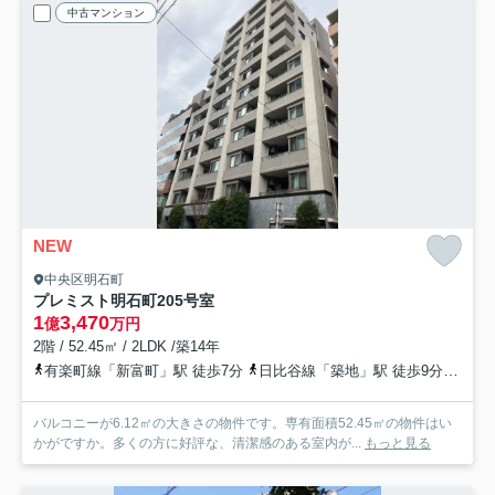
中古マンション
NEW
中央区明石町
プレミスト明石町
205号室
1
3,470
億
万円
2階 / 52.45㎡ / 2LDK /築14年
有楽町線「新富町」駅 徒歩7分
日比谷線「築地」駅 徒歩9分
有楽
バルコニーが6.12㎡の大きさの物件です。専有面積52.45㎡の物件はい
かがですか。多くの方に好評な、清潔感のある室内が...
もっと見る