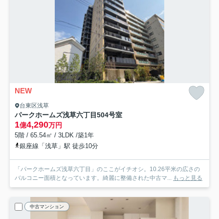
NEW
台東区浅草
パークホームズ浅草六丁目
504号室
1
4,290
億
万円
5階 / 65.54㎡ / 3LDK /築1年
銀座線「浅草」駅 徒歩10分
「パークホームズ浅草六丁目」のここがイチオシ。10.26平米の広さの
バルコニー面積となっています。綺麗に整備された中古マ...
もっと見る
中古マンション