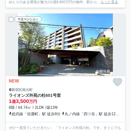
ゆとりのある環境が魅力の1億8,900万円の物件。駅から...
もっと見る
中古マンション
NEW
新宿区南元町
ライオンズ外苑の杜
601号室
1
3,500
億
万円
6階 / 64.74㎡ / 2LDK /築13年
総武線「信濃町」駅 徒歩8分
丸ノ内線「四ツ谷」駅 徒歩12分
都営
ぜひ一度見ていただきたい、「ライオンズ外苑の杜」です。すぐにでも