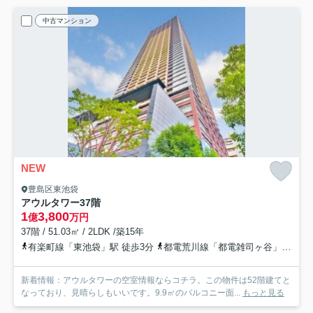
中古マンション
NEW
豊島区東池袋
アウルタワー
37階
1
3,800
億
万円
37階 / 51.03㎡ / 2LDK /築15年
有楽町線「東池袋」駅 徒歩3分
都電荒川線「都電雑司ヶ谷」駅 徒歩7分
新着情報：アウルタワーの空室情報ならコチラ。この物件は52階建てと
なっており、見晴らしもいいです。9.9㎡のバルコニー面...
もっと見る