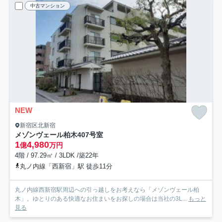
中古マンション
NEW
新宿区北新宿
メゾンヴェール柏木
407号室
1
4,980
億
万円
4階 / 97.29㎡ / 3LDK /築22年
丸ノ内線「西新宿」駅 徒歩11分
丸ノ内線西新宿駅周辺への引っ越しをお考えなら「メゾンヴェール柏
木」。ゆとりのある快適なお住まいをお探しの場合は当社の3L...
もっと
見る