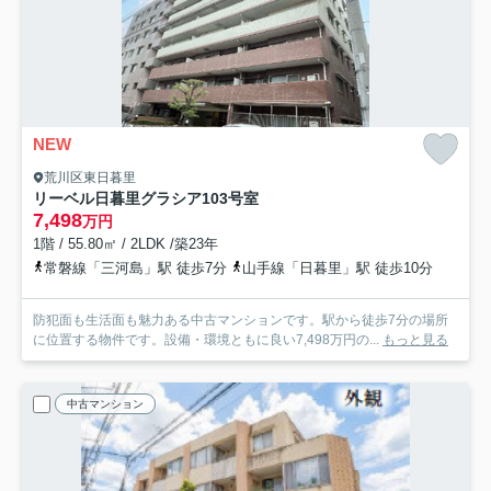
NEW
荒川区東日暮里
リーベル日暮里グラシア
103号室
7,498
万円
1階 / 55.80㎡ / 2LDK /築23年
常磐線「三河島」駅 徒歩7分
山手線「日暮里」駅 徒歩10分
防犯面も生活面も魅力ある中古マンションです。駅から徒歩7分の場所
に位置する物件です。設備・環境ともに良い7,498万円の...
もっと見る
中古マンション