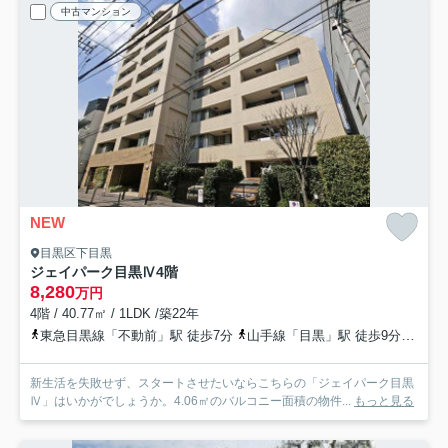
中古マンション
NEW
目黒区下目黒
ジェイパーク目黒Ⅳ
4階
8,280
万円
4階 / 40.77㎡ / 1LDK /築22年
東急目黒線「不動前」駅 徒歩7分
山手線「目黒」駅 徒歩9分
東急
新生活を失敗せず、スタートさせたいならこちらの「ジェイパーク目黒
Ⅳ」はいかがでしょうか。4.06㎡のバルコニー面積の物件...
もっと見る