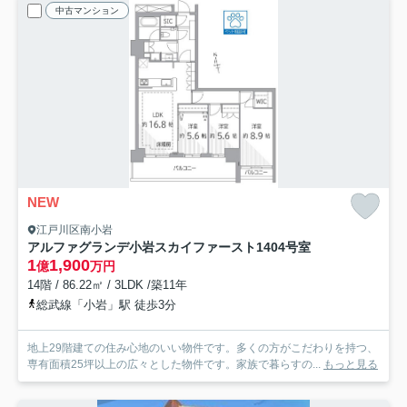
中古マンション
NEW
江戸川区南小岩
アルファグランデ小岩スカイファースト
1404号室
1
1,900
億
万円
14階 / 86.22㎡ / 3LDK /築11年
総武線「小岩」駅 徒歩3分
地上29階建ての住み心地のいい物件です。多くの方がこだわりを持つ、
専有面積25坪以上の広々とした物件です。家族で暮らすの...
もっと見る