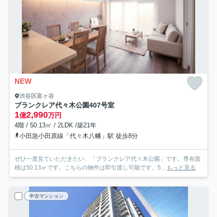
NEW
渋谷区富ヶ谷
ブランクレア代々木公園
407号室
1
2,990
億
万円
4階 / 50.13㎡ / 2LDK /築21年
小田急小田原線「代々木八幡」駅 徒歩8分
ぜひ一度見ていただきたい、「ブランクレア代々木公園」です。専有面
積は50.13㎡です。こちらの物件は即引渡し可能です。5...
もっと見る
中古マンション