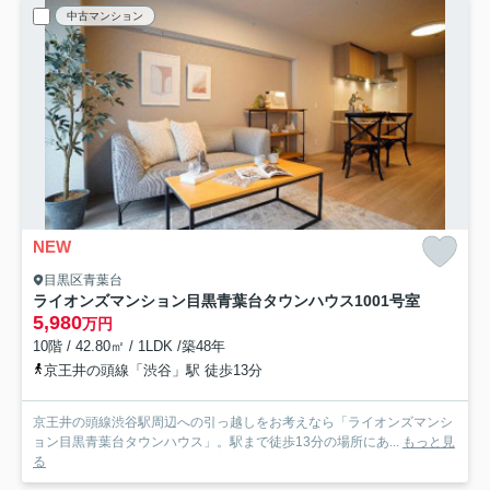
中古マンション
NEW
目黒区青葉台
ライオンズマンション目黒青葉台タウンハウス
1001号室
5,980
万円
10階 / 42.80㎡ / 1LDK /築48年
京王井の頭線「渋谷」駅 徒歩13分
京王井の頭線渋谷駅周辺への引っ越しをお考えなら「ライオンズマンシ
ョン目黒青葉台タウンハウス」。駅まで徒歩13分の場所にあ...
もっと見
る