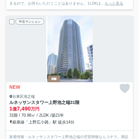
きるので、お待ちいただくことはありません。1LDKは...
もっと見る
中古マンション
NEW
台東区池之端
ルネッサンスタワー上野池之端
31階
1
7,490
億
万円
31階 / 70.98㎡ / 2LDK /築21年
銀座線「上野広小路」駅 徒歩14分
新着情報：ルネッサンスタワー上野池之端の空室情報ならコチラ。満足