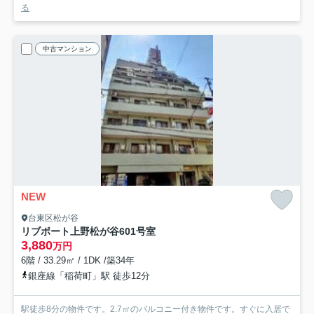
る
中古マンション
NEW
台東区松が谷
リブポート上野松が谷
601号室
3,880
万円
6階 / 33.29㎡ / 1DK /築34年
銀座線「稲荷町」駅 徒歩12分
駅徒歩8分の物件です。2.7㎡のバルコニー付き物件です。すぐに入居で