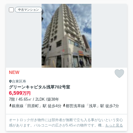
中古マンション
NEW
台東区寿
グリーンキャピタル浅草
702号室
6,599
万円
7階 / 45.65㎡ / 2LDK /築38年
銀座線「田原町」駅 徒歩4分
都営浅草線「浅草」駅 徒歩7分
オートロック付き物件には部外者が無断で立ち入る事がないという安心
感があります。バルコニーの広さが5.45㎡の物件です。機...
もっと見る