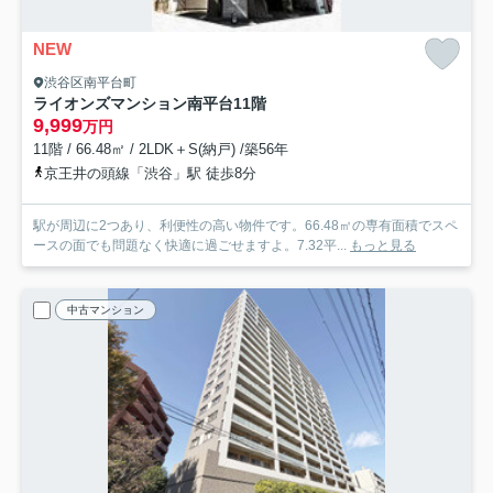
NEW
渋谷区南平台町
ライオンズマンション南平台
11階
9,999
万円
11階 / 66.48㎡ / 2LDK＋S(納戸) /築56年
京王井の頭線「渋谷」駅 徒歩8分
駅が周辺に2つあり、利便性の高い物件です。66.48㎡の専有面積でスペ
ースの面でも問題なく快適に過ごせますよ。7.32平...
もっと見る
中古マンション