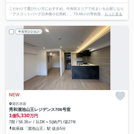
こだわりで選びたい方におすすめ。中央区エリアで住まいをお探しなら
「アスコットパーク日本橋小伝馬町」。73.48㎡の専有面...
もっと見る
中古マンション
NEW
港区赤坂
秀和溜池山王レジデンス
706号室
1
5,330
億
万円
7階 / 56.36㎡ / 1LDK＋S(納戸) /築27年
銀座線「溜池山王」駅 徒歩5分