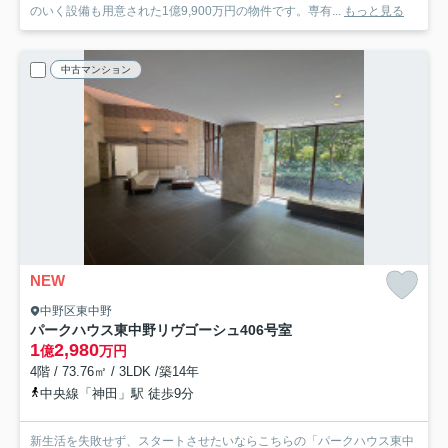
のいく設備も用意された1億9,900万円の物件です。専有...
もっと見る
中古マンション
NEW
中野区東中野
パークハウス東中野リヴゴーシュ
406号室
1
2,980
億
万円
4階 / 73.76㎡ / 3LDK /築14年
中央線「神田」駅 徒歩9分
新生活を失敗せず、スタートさせたいならこちらの「パークハウス東中