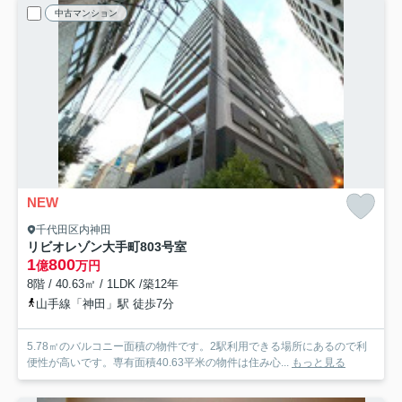
中古マンション
NEW
千代田区内神田
リビオレゾン大手町
803号室
1
800
億
万円
8階 / 40.63㎡ / 1LDK /築12年
山手線「神田」駅 徒歩7分
5.78㎡のバルコニー面積の物件です。2駅利用できる場所にあるので利
便性が高いです。専有面積40.63平米の物件は住み心...
もっと見る