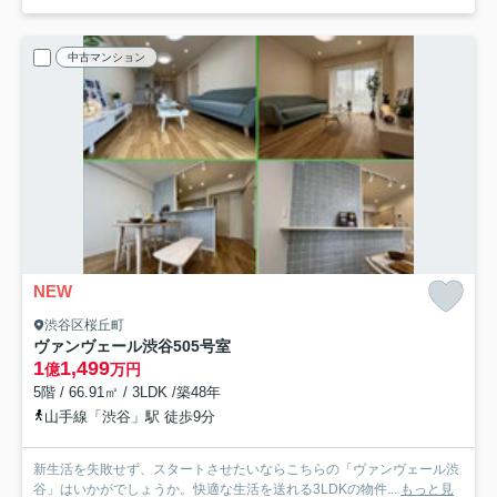
中古マンション
NEW
渋谷区桜丘町
ヴァンヴェール渋谷
505号室
1
1,499
億
万円
5階 / 66.91㎡ / 3LDK /築48年
山手線「渋谷」駅 徒歩9分
新生活を失敗せず、スタートさせたいならこちらの「ヴァンヴェール渋
谷」はいかがでしょうか。快適な生活を送れる3LDKの物件...
もっと見