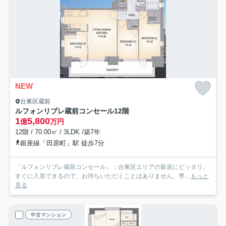
NEW
台東区蔵前
ルフォンリブレ蔵前コンセール
12階
1
5,800
億
万円
12階 / 70.00㎡ / 3LDK /築7年
銀座線「田原町」駅 徒歩7分
「ルフォンリブレ蔵前コンセール」：台東区エリアの新居にピッタリ。
すぐに入居できるので、お待ちいただくことはありません。専...
もっと
見る
中古マンション