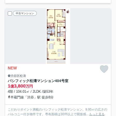
中古マンション
NEW
渋谷区松濤
パシフィック松濤マンション
404号室
1
3,800
億
万円
4階 / 104.01㎡ / 2LDK /築53年
半蔵門線「渋谷」駅 徒歩8分
こだわりポイント満載のパシフィック松濤マンション。9.95㎡の広さの
バルコニー付き物件です。専有面積は30坪以上で開放感...
もっと見る