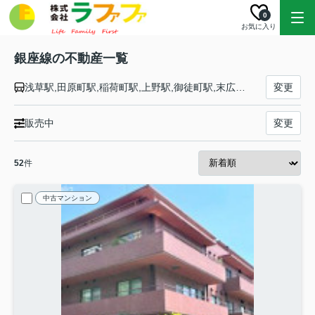
0
お気に入り
銀座線の不動産一覧
浅草駅,田原町駅,稲荷町駅,上野駅,御徒町駅,末広町駅,神田駅,三越前駅,日本橋駅,京橋駅,銀座駅,新橋駅,虎ノ門駅,国会議事堂前駅,永田町駅,青山一丁目駅,外苑前駅,表参道駅,渋谷駅
変更
販売中
変更
52
件
中古マンション