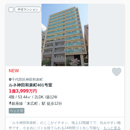
中古マンション
NEW
千代田区神田和泉町
ルネ神田和泉町
401号室
1
3,999
億
万円
4階 / 53.44㎡ / 2LDK /築12年
銀座線「末広町」駅 徒歩12分
ペット可
「ルネ神田和泉町」のここがイチオシ。地上12階建てで、住みやすい物
件です。小まめにゴミを捨てられる24時間ゴミ出し可能な...
もっと見る