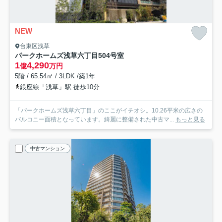
NEW
台東区浅草
パークホームズ浅草六丁目
504号室
1
4,290
億
万円
5階 / 65.54㎡ / 3LDK /築1年
銀座線「浅草」駅 徒歩10分
「パークホームズ浅草六丁目」のここがイチオシ。10.26平米の広さの
バルコニー面積となっています。綺麗に整備された中古マ...
もっと見る
中古マンション