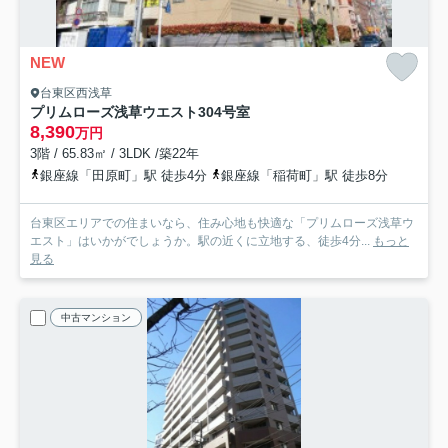
NEW
台東区西浅草
プリムローズ浅草ウエスト
304号室
8,390
万円
3階 / 65.83㎡ / 3LDK /築22年
銀座線「田原町」駅 徒歩4分
銀座線「稲荷町」駅 徒歩8分
台東区エリアでの住まいなら、住み心地も快適な「プリムローズ浅草ウ
エスト」はいかがでしょうか。駅の近くに立地する、徒歩4分...
もっと
見る
中古マンション