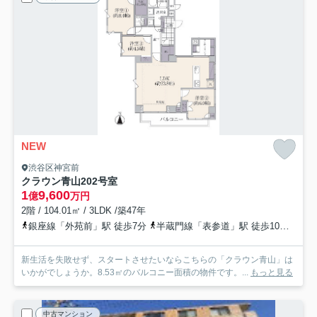
NEW
渋谷区神宮前
クラウン青山
202号室
1
9,600
億
万円
2階 / 104.01㎡ / 3LDK /築47年
銀座線「外苑前」駅 徒歩7分
半蔵門線「表参道」駅 徒歩10分
銀座
新生活を失敗せず、スタートさせたいならこちらの「クラウン青山」は
いかがでしょうか。8.53㎡のバルコニー面積の物件です。...
もっと見る
中古マンション