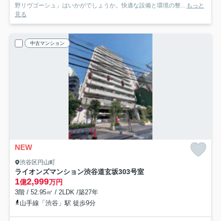
野リヴゴーシュ」はいかがでしょうか。快適な設備と環境の整...
もっと
見る
中古マンション
NEW
渋谷区円山町
ライオンズマンション渋谷道玄坂
303号室
1
2,999
億
万円
3階 / 52.95㎡ / 2LDK /築27年
山手線「渋谷」駅 徒歩9分