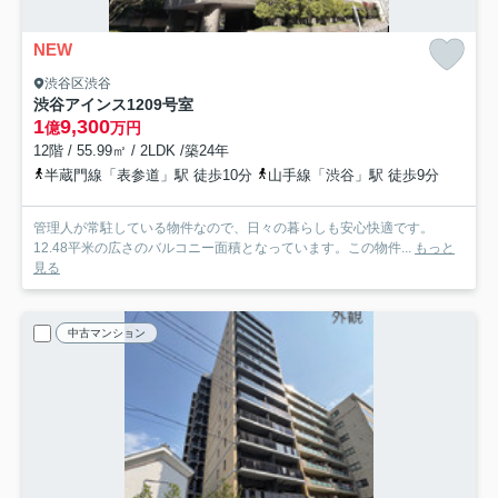
NEW
渋谷区渋谷
渋谷アインス
1209号室
1
9,300
億
万円
12階 / 55.99㎡ / 2LDK /築24年
半蔵門線「表参道」駅 徒歩10分
山手線「渋谷」駅 徒歩9分
管理人が常駐している物件なので、日々の暮らしも安心快適です。
12.48平米の広さのバルコニー面積となっています。この物件...
もっと
見る
中古マンション