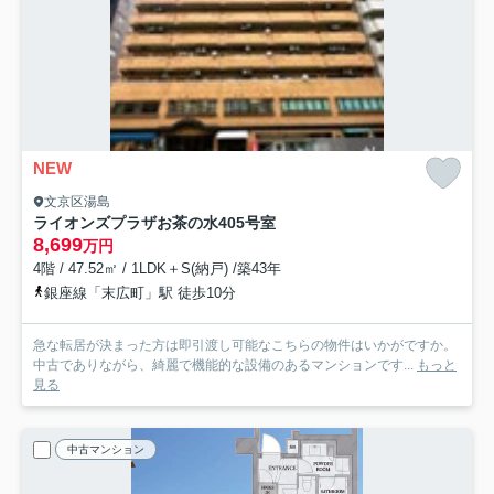
NEW
文京区湯島
ライオンズプラザお茶の水
405号室
8,699
万円
4階 / 47.52㎡ / 1LDK＋S(納戸) /築43年
銀座線「末広町」駅 徒歩10分
急な転居が決まった方は即引渡し可能なこちらの物件はいかがですか。
中古でありながら、綺麗で機能的な設備のあるマンションです...
もっと
見る
中古マンション