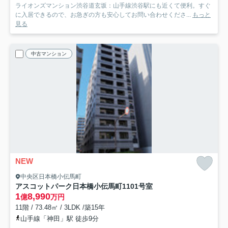
ライオンズマンション渋谷道玄坂：山手線渋谷駅にも近くて便利。すぐ
に入居できるので、お急ぎの方も安心してお問い合わせくださ...
もっと
見る
中古マンション
NEW
中央区日本橋小伝馬町
アスコットパーク日本橋小伝馬町
1101号室
1
8,990
億
万円
11階 / 73.48㎡ / 3LDK /築15年
山手線「神田」駅 徒歩9分