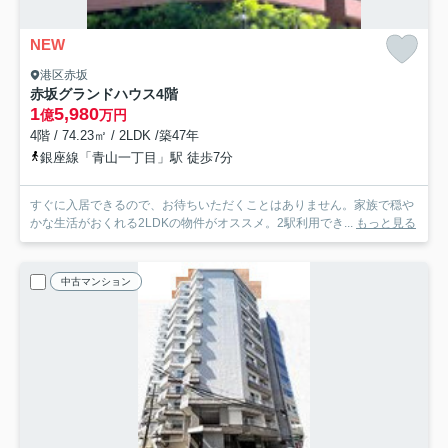
NEW
港区赤坂
赤坂グランドハウス
4階
1
5,980
億
万円
4階 / 74.23㎡ / 2LDK /築47年
銀座線「青山一丁目」駅 徒歩7分
すぐに入居できるので、お待ちいただくことはありません。家族で穏や
かな生活がおくれる2LDKの物件がオススメ。2駅利用でき...
もっと見る
中古マンション