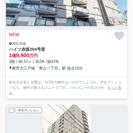
NEW
港区赤坂
ハイツ赤坂
204号室
1
9,900
億
万円
2階 / 94.57㎡ / 3LDK /築47年
都営大江戸線「青山一丁目」駅 徒歩10分
新生活を迎える際は、3LDKの物件はいかがでしょうか。中古マンショ
ンなら、物件の購入もスムーズです。バルコニーの広さが6...
もっと見
る
中古マンション