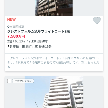
NEW
台東区浅草
クレストフォルム浅草ブライトコート
2階
7,580
万円
2階 / 60.13㎡ / 2LDK /築20年
銀座線「田原町」駅 徒歩13分
「クレストフォルム浅草ブライトコート」：台東区エリアの新居にピッ
タリ。2駅利用できる場所にあるので利便性が高いです。2L...
もっと見
る
中古マンション