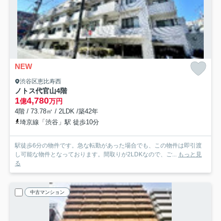
NEW
渋谷区恵比寿西
ノトス代官山
4階
1
4,780
億
万円
4階 / 73.78㎡ / 2LDK /築42年
埼京線「渋谷」駅 徒歩10分
駅徒歩6分の物件です。急な転勤があった場合でも、この物件は即引渡
し可能な物件となっております。間取りが2LDKなので、ご...
もっと見
る
中古マンション