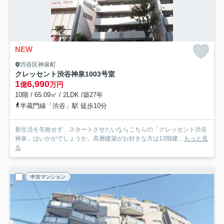
NEW
渋谷区神泉町
クレッセント渋谷神泉
1003号室
1
6,990
億
万円
10階 / 65.09㎡ / 2LDK /築27年
半蔵門線「渋谷」駅 徒歩10分
新生活を失敗せず、スタートさせたいならこちらの「クレッセント渋谷
神泉」はいかがでしょうか。高層建築がお好きな方は13階建...
もっと見
る
中古マンション