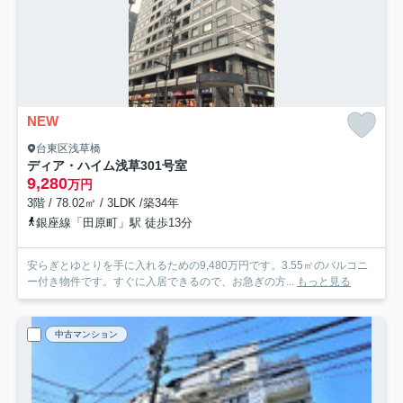
NEW
台東区浅草橋
ディア・ハイム浅草
301号室
9,280
万円
3階 / 78.02㎡ / 3LDK /築34年
銀座線「田原町」駅 徒歩13分
安らぎとゆとりを手に入れるための9,480万円です。3.55㎡のバルコニ
ー付き物件です。すぐに入居できるので、お急ぎの方...
もっと見る
中古マンション