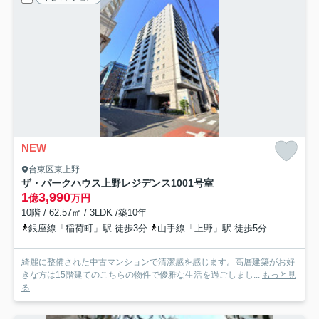
NEW
台東区東上野
ザ・パークハウス上野レジデンス
1001号室
1
3,990
億
万円
10階 / 62.57㎡ / 3LDK /築10年
銀座線「稲荷町」駅 徒歩3分
山手線「上野」駅 徒歩5分
綺麗に整備された中古マンションで清潔感を感じます。高層建築がお好
きな方は15階建てのこちらの物件で優雅な生活を過ごしまし...
もっと見
る