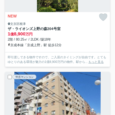
NEW
文京区根津
ザ・ライオンズ上野の森
204号室
1
8,900
億
万円
2階 / 80.25㎡ / 2LDK /築18年
京成本線「京成上野」駅 徒歩12分
即引渡しできる物件ですので、ご入居のタイミングが自由です。とても
ゆとりのある環境が魅力の1億8,900万円の物件。駅から...
もっと見る
中古マンション