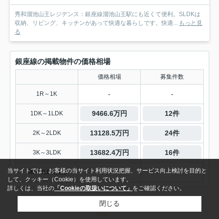
秀和溜池山王レジデンス：銀座線溜池山王駅にも近くて便利。SLDKは
収納、リビング、キッチンがあって快適な暮らしです。快適...
もっと見
る
銀座線の掲載物件の価格相場
価格相場
募集件数
-
-
1R～1K
9466.6万円
12件
1DK～1LDK
13128.5万円
24件
2K～2LDK
13682.4万円
16件
3K～3LDK
当サイトでは、お客様の当サイト利用状況把握、サービス向上検討を目的と
-
-
4K～4LDK以上
して、クッキー（Cookie）を使用しています。
詳しくは、当社の
「Cookieの取扱いについて」
をご確認ください。
閉じる
1
2