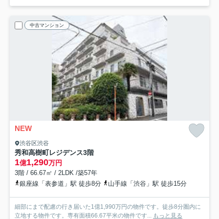
中古マンション
NEW
渋谷区渋谷
秀和高樹町レジデンス
3階
1
1,290
億
万円
3階 / 66.67㎡ / 2LDK /築57年
銀座線「表参道」駅 徒歩8分
山手線「渋谷」駅 徒歩15分
細部にまで配慮の行き届いた1億1,990万円の物件です。徒歩8分圏内に
立地する物件です。専有面積66.67平米の物件です...
もっと見る