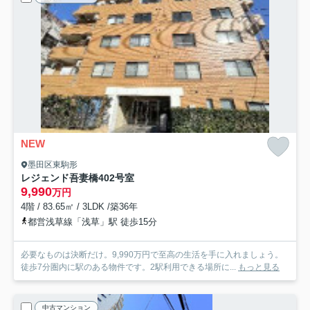
NEW
墨田区東駒形
レジェンド吾妻橋
402号室
9,990
万円
4階 / 83.65㎡ / 3LDK /築36年
都営浅草線「浅草」駅 徒歩15分
必要なものは決断だけ。9,990万円で至高の生活を手に入れましょう。
徒歩7分圏内に駅のある物件です。2駅利用できる場所に...
もっと見る
中古マンション