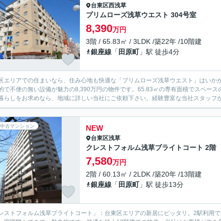
台東区
西浅草
プリムローズ浅草ウエスト 304号室
8,390
万円
3階 / 65.83㎡ / 3LDK /築22年 /10階建
銀座線
「
田原町
」駅 徒歩4分
区エリアでの住まいなら、住み心地も快適な「プリムローズ浅草ウエスト」はいか
的で不便の無い設備が魅力の8,390万円の物件です。65.83㎡の専有面積でスペ
暮らしをお求めなら、地域に詳しい当社にご依頼下さい。経験豊富な当社スタッフがし
中古マンション
NEW
台東区
浅草
クレストフォルム浅草ブライトコート 2階
7,580
万円
2階 / 60.13㎡ / 2LDK /築20年 /13階建
銀座線
「
田原町
」駅 徒歩13分
レストフォルム浅草ブライトコート」：台東区エリアの新居にピッタリ。2駅利用で