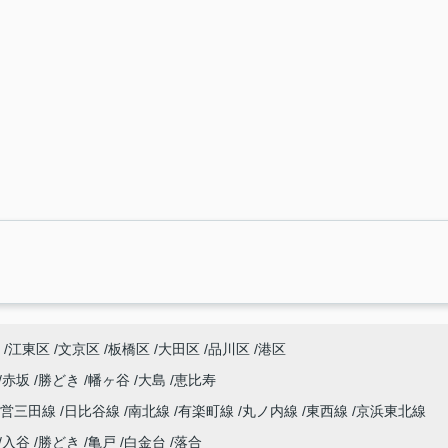
江東区
文京区
板橋区
大田区
品川区
港区
赤坂
勝どき
幡ヶ谷
大島
恵比寿
都営三田線
日比谷線
南北線
有楽町線
丸ノ内線
東西線
京浜東北線
入谷
勝どき
亀戸
白金台
落合