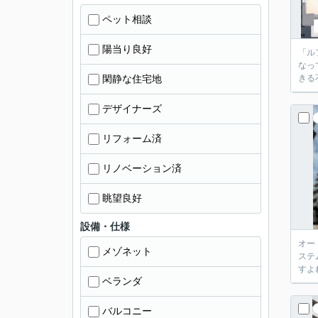
ペット相談
陽当り良好
「ル
なっ
閑静な住宅地
きる
デザイナーズ
リフォーム済
リノベーション済
眺望良好
設備・仕様
オー
メゾネット
ステ
すよ
ベランダ
バルコニー