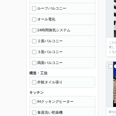
ルーフバルコニー
オール電化
24時間換気システム
２面バルコニー
こだ
実し
３面バルコニー
くな
両面バルコニー
構造・工法
外観タイル張り
キッチン
IHクッキングヒーター
食器洗い乾燥機
即引