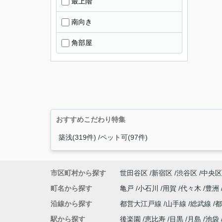
最上階
南向き
角部屋
おすすめこだわり特集
築浅(319件)
ペット可(97件)
市区町村から探す
世田谷区
新宿区
渋谷区
中央区
町名から探す
亀戸
小石川
用賀
代々木
豊洲
沿線から探す
都営大江戸線
山手線
総武線
駅から探す
後楽園
恵比寿
目黒
月島
池袋