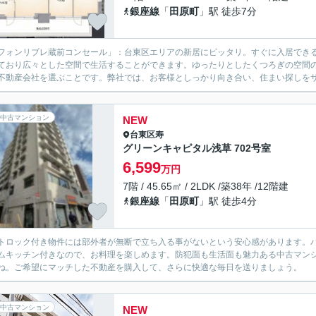
銀座線
「
田原町
」駅 徒歩7分
フォンリブレ蔵前コンセール」：台東区エリアの新居にピッタリ。すぐに入居できる
ており広々とした空間で生活することができます。ゆったりとしたくつろぎの空間の
不動産会社を選ぶことです。弊社では、お客様としっかり向き合い、住まい探しをサポ
中古マンション
NEW
台東区
寿
グリーンキャピタル浅草 702号室
6,599
万円
7階 / 45.65㎡ / 2LDK /築38年 /12階建
銀座線
「
田原町
」駅 徒歩4分
トロック付き物件には部外者が無断で立ち入る事がないという安心感があります。バ
ムキッチン付きなので、お料理を楽しめます。防犯面も生活面も魅力ある中古マン
ね。ご希望にマッチした不動産を購入して、さらに快適な毎日を送りましょう。
中古マンション
NEW