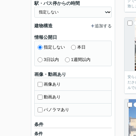
グで
駅・バス停からの時間
致し
建物構造
追加する
情報公開日
指定しない
本日
3日以内
1週間以内
画像・動画あり
安ら
ださ
画像あり
ルで
動画あり
パノラマあり
条件
条件