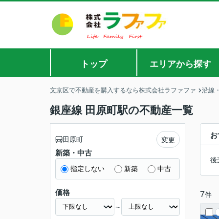
トップ
エリアから探す
文京区で不動産を購入するなら株式会社ラファファ
沿線
銀座線 田原町駅の不動産一覧
お
田原町
変更
新築・中古
後
指定しない
新築
中古
価格
7
件
～