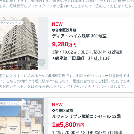
一家団欒もできて、魅力的です。快適な地上13階建ての物件。当社はお客様が住み
ます。経験豊富なプロのスタッフがご案内いたしますので、安心してお任せくださ
中古マンション
NEW
台東区
浅草橋
ディア・ハイム浅草 301号室
9,280
万円
3階 / 78.02㎡ / 3LDK /築34年 /12階建
銀座線
「
田原町
」駅 徒歩13分
ぎとゆとりを手に入れるための9,480万円です。3.55㎡のバルコニー付き物件で
い。こちらの物件は付近に駅が2つあるので、用途に合わせてご利用いただけます
のお問い合わせ、又は直接お尋ね下さい。当社がしっかりとサポート致します。
中古マンション
NEW
台東区
蔵前
ルフォンリブレ蔵前コンセール 12階
1
5,800
億
万円
12階 / 70.00㎡ / 3LDK /築7年 /14階建