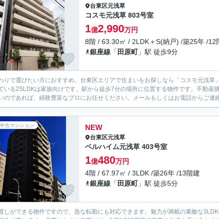
台東区
元浅草
コスモ元浅草 803号室
1
2,990
億
万円
8階 / 63.30㎡ / 2LDK＋S(納戸) /築25年 /1
銀座線
「
田原町
」駅 徒歩9分
わりで選びたい方におすすめ。台東区エリアで住まいをお探しなら「コスモ元浅草」
ている2SLDKは家族向けです。駅から徒歩7分の場所に位置する物件です。不動
いのであれば、経験豊富なプロにお任せください。メールもしくはお電話からご連
中古マンション
NEW
台東区
元浅草
ベルハイム元浅草 403号室
1
480
億
万円
4階 / 67.97㎡ / 3LDK /築26年 /13階建
銀座線
「
田原町
」駅 徒歩5分
渡しができる物件ですので、急な転勤にも対応できます。魅力が満載の素敵な3LD