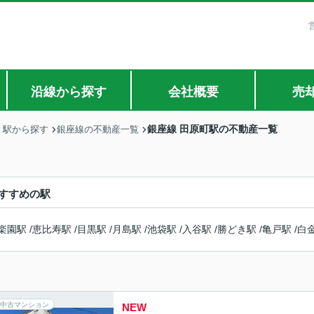
沿線から探す
会社概要
売
銀座線 田原町駅の不動産一覧
・駅から探す
銀座線の不動産一覧
すすめの駅
楽園駅
/
恵比寿駅
/
目黒駅
/
月島駅
/
池袋駅
/
入谷駅
/
勝どき駅
/
亀戸駅
/
白
中古マンション
NEW