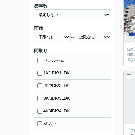
築年数
面積
～
台東
間取り
機能
ワンルーム
適な
1K/1DK/1LDK
2K/2DK/2LDK
3K/3DK/3LDK
4K/4DK/4LDK
5K以上
「ク