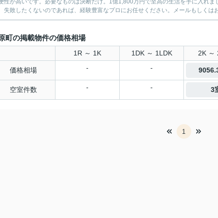
便性が高いです。必要なものは決断だけ。1億1,800万円で至高の生活を手に入れ
。失敗したくないのであれば、経験豊富なプロにお任せください。メールもしくはお電
原町の掲載物件の価格相場
1R ～ 1K
1DK ～ 1LDK
2K ～ 
-
-
価格相場
9056
-
-
空室件数
3
1