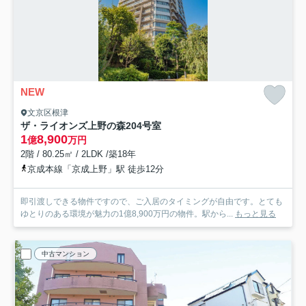
NEW
文京区根津
ザ・ライオンズ上野の森
204号室
1
8,900
億
万円
2階 / 80.25㎡ / 2LDK /築18年
京成本線「京成上野」駅 徒歩12分
即引渡しできる物件ですので、ご入居のタイミングが自由です。とても
ゆとりのある環境が魅力の1億8,900万円の物件。駅から...
もっと見る
中古マンション