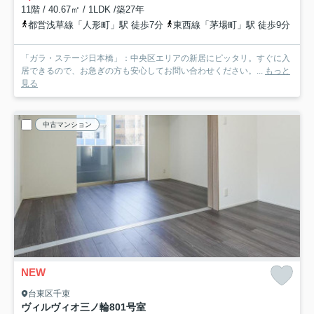
11階 / 40.67㎡ / 1LDK /築27年
都営浅草線「人形町」駅 徒歩7分
東西線「茅場町」駅 徒歩9分
「ガラ・ステージ日本橋」：中央区エリアの新居にピッタリ。すぐに入
居できるので、お急ぎの方も安心してお問い合わせください。...
もっと
見る
中古マンション
NEW
台東区千束
ヴィルヴィオ三ノ輪
801号室