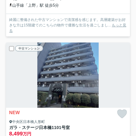
山手線「上野」駅 徒歩5分
綺麗に整備された中古マンションで清潔感を感じます。高層建築がお好
きな方は15階建てのこちらの物件で優雅な生活を過ごしまし...
もっと見
る
中古マンション
NEW
中央区日本橋人形町
ガラ・ステージ日本橋
1101号室
8,499
万円