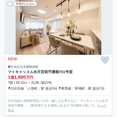
中古マンション
NEW
中央区日本橋蛎殻町
マイキャッスル水天宮前弐番館
701号室
1
1,800
億
万円
7階 / 65.53㎡ / 2LDK /築27年
日比谷線「人形町」駅 徒歩5分
東西線「茅場町」駅 徒歩7分
日比谷線人形町駅周辺への引っ越しをお考えなら「マイキャッスル水天
宮前弐番館」。2駅利用できる場所にあるので利便性が高いで...
もっと
見る