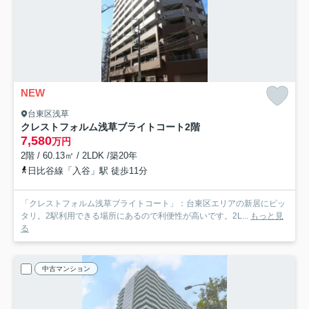
NEW
台東区浅草
クレストフォルム浅草ブライトコート
2階
7,580
万円
2階 / 60.13㎡ / 2LDK /築20年
日比谷線「入谷」駅 徒歩11分
「クレストフォルム浅草ブライトコート」：台東区エリアの新居にピッ
タリ。2駅利用できる場所にあるので利便性が高いです。2L...
もっと見
る
中古マンション