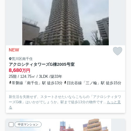
NEW
荒川区南千住
アクロシティタワーズG棟
2005号室
8,680
万円
25階 / 124.75㎡ / 3LDK /築33年
常磐線「南千住」駅 徒歩13分
日比谷線「三ノ輪」駅 徒歩15分
新生活を失敗せず、スタートさせたいならこちらの「アクロシティタワ
ーズG棟」はいかがでしょうか。駅まで徒歩13分の物件です...
もっと見
る
中古マンション