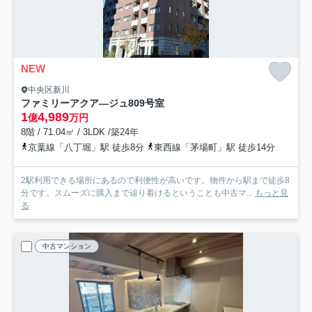
NEW
中央区新川
ファミリーアクア―ジュ
809号室
1
4,989
億
万円
8階 / 71.04㎡ / 3LDK /築24年
京葉線「八丁堀」駅 徒歩8分
東西線「茅場町」駅 徒歩14分
2駅利用できる場所にあるので利便性が高いです。物件から駅まで徒歩8
分です。スムーズに購入まで辿り着けるということも中古マ...
もっと見
る
中古マンション