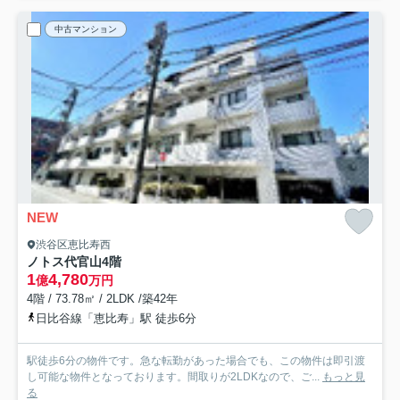
中古マンション
NEW
渋谷区恵比寿西
ノトス代官山
4階
1
4,780
億
万円
4階 / 73.78㎡ / 2LDK /築42年
日比谷線「恵比寿」駅 徒歩6分
駅徒歩6分の物件です。急な転勤があった場合でも、この物件は即引渡
し可能な物件となっております。間取りが2LDKなので、ご...
もっと見
る