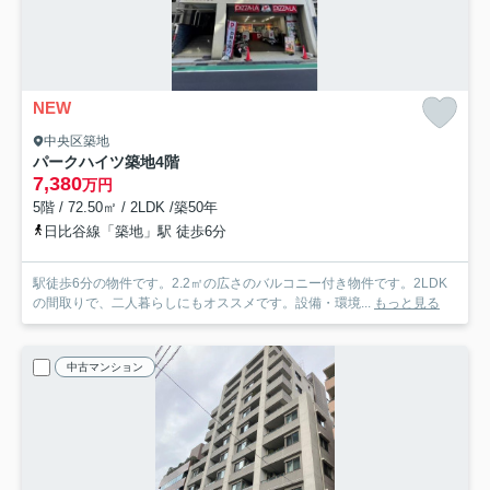
NEW
中央区築地
パークハイツ築地
4階
7,380
万円
5階 / 72.50㎡ / 2LDK /築50年
日比谷線「築地」駅 徒歩6分
駅徒歩6分の物件です。2.2㎡の広さのバルコニー付き物件です。2LDK
の間取りで、二人暮らしにもオススメです。設備・環境...
もっと見る
中古マンション