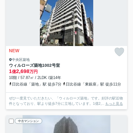
NEW
中央区築地
ウィルローズ築地
1002号室
1
2,698
億
万円
10階 / 57.87㎡ / 2LDK /築14年
日比谷線「築地」駅 徒歩7分
日比谷線「東銀座」駅 徒歩11分
ぜひ一度見ていただきたい、「ウィルローズ築地」です。好評の駅近物
件となっており、駅より徒歩7分に立地しています。1億2,...
もっと見る
中古マンション