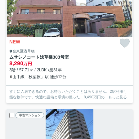
NEW
台東区浅草橋
ムサシノコート浅草橋
303号室
8,290
万円
3階 / 57.71㎡ / 2LDK /築31年
山手線「秋葉原」駅 徒歩12分
すぐに入居できるので、お待ちいただくことはありません。2駅利用可
能な物件です。快適な設備と環境の整った、8,490万円の...
もっと見る
中古マンション