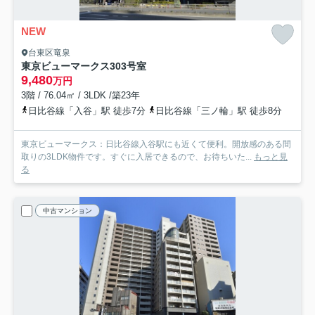
NEW
台東区竜泉
東京ビューマークス
303号室
9,480
万円
3階 / 76.04㎡ / 3LDK /築23年
日比谷線「入谷」駅 徒歩7分
日比谷線「三ノ輪」駅 徒歩8分
東京ビューマークス：日比谷線入谷駅にも近くて便利。開放感のある間
取りの3LDK物件です。すぐに入居できるので、お待ちいた...
もっと見
る
中古マンション