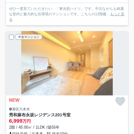
ぜひ一度見ていただきたい、「東光苑ハイツ」です。中古ながらも綺麗
な室内と魅力的な住環境のマンションです。こちらの12階建...
もっと見
る
中古マンション
NEW
港区六本木
秀和麻布永坂レジデンス
201号室
6,999
万円
2階 / 45.00㎡ / 1LDK /築55年
日比谷線「六本木」駅 徒歩10分