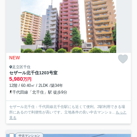
NEW
足立区千住
セザール北千住
1203号室
5,980
万円
12階 / 60.40㎡ / 2LDK /築34年
千代田線「北千住」駅 徒歩9分
セザール北千住：千代田線北千住駅にも近くて便利。2駅利用できる場
所にあるので利便性が高いです。立地条件の良い中古マンショ...
もっと
見る
中古マンション