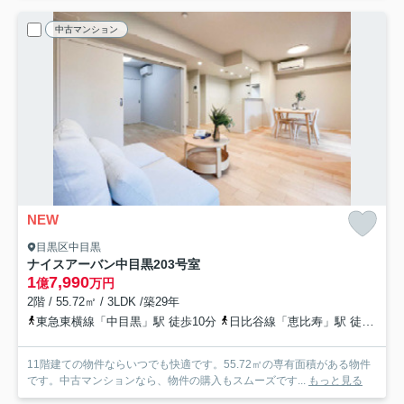
中古マンション
NEW
目黒区中目黒
ナイスアーバン中目黒
203号室
1
7,990
億
万円
2階 / 55.72㎡ / 3LDK /築29年
東急東横線「中目黒」駅 徒歩10分
日比谷線「恵比寿」駅 徒歩16分
11階建ての物件ならいつでも快適です。55.72㎡の専有面積がある物件
です。中古マンションなら、物件の購入もスムーズです...
もっと見る