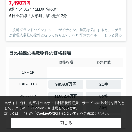
7,498
万円
9階 / 54.81㎡ / 2LDK /築50年
日比谷線「人形町」駅 徒歩12分
「浜町グランドハイツ」のここがイチオシ。防犯を気にする方、コチラ
は管理人常駐の物件となっております。8.19平米のバルコ...
もっと見る
日比谷線の掲載物件の価格相場
価格相場
募集件数
-
-
1R～1K
9856.8万円
21件
1DK～1LDK
11662.4万円
65件
2K～2LDK
当サイトでは、お客様の当サイト利用状況把握、サービス向上検討を目的と
12792.6万円
30件
3K～3LDK
して、クッキー（Cookie）を使用しています。
詳しくは、当社の
「Cookieの取扱いについて」
をご確認ください。
10486万円
3件
4K～4LDK以上
閉じる