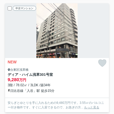
中古マンション
NEW
台東区浅草橋
ディア・ハイム浅草
301号室
9,280
万円
3階 / 78.02㎡ / 3LDK /築34年
日比谷線「入谷」駅 徒歩15分
安らぎとゆとりを手に入れるための9,480万円です。3.55㎡のバルコニ
ー付き物件です。すぐに入居できるので、お急ぎの方...
もっと見る