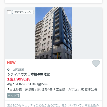
中古マンション
NEW
中央区新川
シティハウス日本橋
408号室
1
3,999
億
万円
4階 / 54.82㎡ / 2LDK /築22年
日比谷線「茅場町」駅 徒歩4分
京葉線「八丁堀」駅 徒歩10分
ペット可
置き配のセキュリティに心配がある方に、鍵がついていてより安全性の