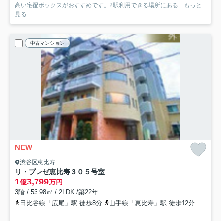
高い宅配ボックスがおすすめです。2駅利用できる場所にある...
もっと
見る
中古マンション
NEW
渋谷区恵比寿
リ・プレゼ恵比寿
３０５号室
1
3,799
億
万円
3階 / 53.98㎡ / 2LDK /築22年
日比谷線「広尾」駅 徒歩8分
山手線「恵比寿」駅 徒歩12分