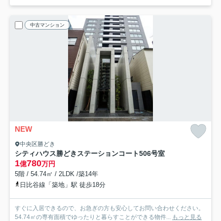
中古マンション
NEW
中央区勝どき
シティハウス勝どきステーションコート
506号室
1
780
億
万円
5階 / 54.74㎡ / 2LDK /築14年
日比谷線「築地」駅 徒歩18分
すぐに入居できるので、お急ぎの方も安心してお問い合わせください。
54.74㎡の専有面積でゆったりと暮らすことができる物件...
もっと見る