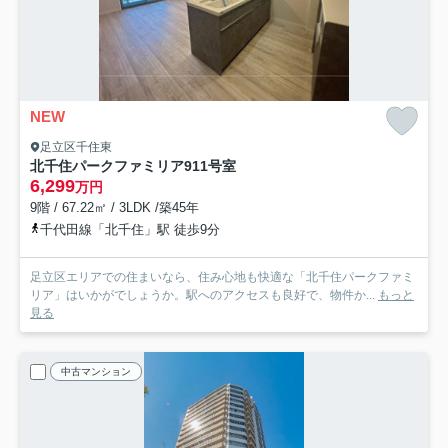
NEW
足立区千住東
北千住パークファミリア
911号室
6,299
万円
9階 / 67.22㎡ / 3LDK /築45年
千代田線「北千住」駅 徒歩9分
足立区エリアでの住まいなら、住み心地も快適な「北千住パークファミ
リア」はいかがでしょうか。駅へのアクセスも良好で、物件か...
もっと
見る
中古マンション