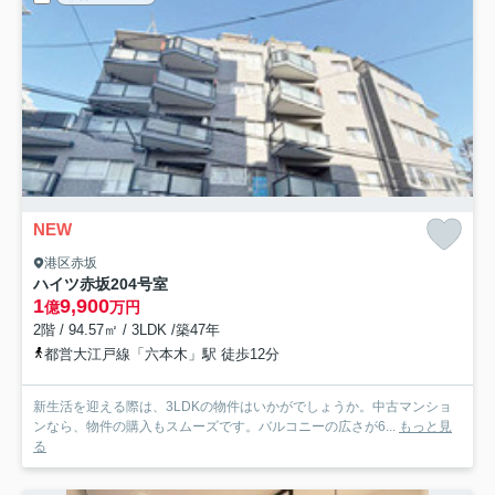
NEW
港区赤坂
ハイツ赤坂
204号室
1
9,900
億
万円
2階 / 94.57㎡ / 3LDK /築47年
都営大江戸線「六本木」駅 徒歩12分
新生活を迎える際は、3LDKの物件はいかがでしょうか。中古マンショ
ンなら、物件の購入もスムーズです。バルコニーの広さが6...
もっと見
る