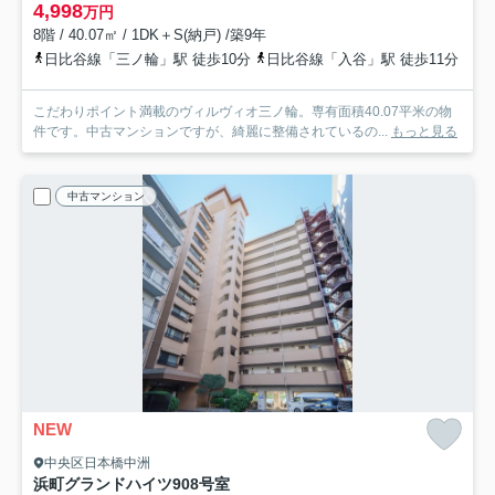
4,998
万円
8階 / 40.07㎡ / 1DK＋S(納戸) /築9年
日比谷線「三ノ輪」駅 徒歩10分
日比谷線「入谷」駅 徒歩11分
こだわりポイント満載のヴィルヴィオ三ノ輪。専有面積40.07平米の物
件です。中古マンションですが、綺麗に整備されているの...
もっと見る
中古マンション
NEW
中央区日本橋中洲
浜町グランドハイツ
908号室