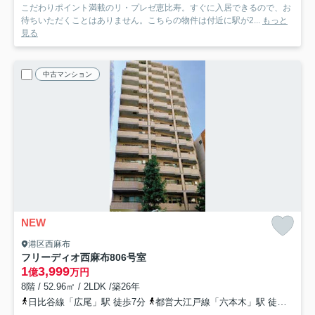
こだわりポイント満載のリ・プレゼ恵比寿。すぐに入居できるので、お
待ちいただくことはありません。こちらの物件は付近に駅が2...
もっと
見る
中古マンション
NEW
港区西麻布
フリーディオ西麻布
806号室
1
3,999
億
万円
8階 / 52.96㎡ / 2LDK /築26年
日比谷線「広尾」駅 徒歩7分
都営大江戸線「六本木」駅 徒歩14分