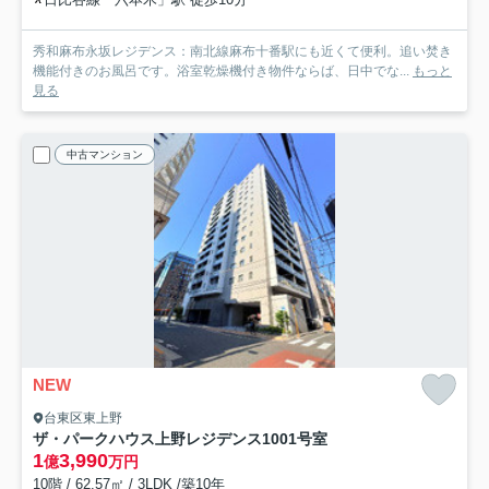
秀和麻布永坂レジデンス：南北線麻布十番駅にも近くて便利。追い焚き
機能付きのお風呂です。浴室乾燥機付き物件ならば、日中でな...
もっと
見る
中古マンション
NEW
台東区東上野
ザ・パークハウス上野レジデンス
1001号室
1
3,990
億
万円
10階 / 62.57㎡ / 3LDK /築10年