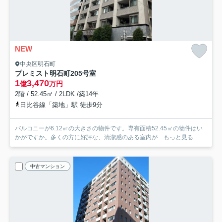
NEW
中央区明石町
プレミスト明石町
205号室
1
3,470
億
万円
2階 / 52.45㎡ / 2LDK /築14年
日比谷線「築地」駅 徒歩9分
バルコニーが6.12㎡の大きさの物件です。専有面積52.45㎡の物件はい
かがですか。多くの方に好評な、清潔感のある室内が...
もっと見る
中古マンション