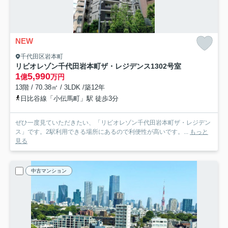
NEW
千代田区岩本町
リビオレゾン千代田岩本町ザ・レジデンス
1302号室
1
5,990
億
万円
13階 / 70.38㎡ / 3LDK /築12年
日比谷線「小伝馬町」駅 徒歩3分
ぜひ一度見ていただきたい、「リビオレゾン千代田岩本町ザ・レジデン
ス」です。2駅利用できる場所にあるので利便性が高いです。...
もっと
見る
中古マンション