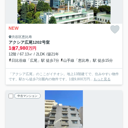
NEW
渋谷区恵比寿
アクシア広尾
1202号室
1
7,980
億
万円
12階 / 67.13㎡ / 2LDK /築21年
日比谷線「広尾」駅 徒歩7分
山手線「恵比寿」駅 徒歩15分
「アクシア広尾」のここがイチオシ。地上13階建てで、住みやすい物件
です。駅から徒歩7分圏内の物件です。1億9,800万円...
もっと見る
中古マンション