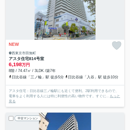
NEW
西東京市田無町
アスタ住宅
814号室
6,198
万円
8階 / 74.47㎡ / 3LDK /築7年
日比谷線「三ノ輪」駅 徒歩5分
日比谷線「入谷」駅 徒歩10分
アスタ住宅：日比谷線三ノ輪駅にも近くて便利。2駅利用できるので、
電車をよく利用する人には特に利便性の高い物件です。すぐに...
もっと
見る
中古マンション