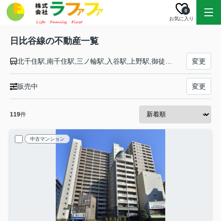
0
お気に入り
日比谷線の不動産一覧
北千住駅,南千住駅,三ノ輪駅,入谷駅,上野駅,御徒町駅,秋葉原駅,小伝馬町駅,人形町駅,茅場町駅,八丁堀駅,築地駅,東銀座駅,銀座駅,有楽町駅,霞ケ関駅,虎ノ門ヒルズ駅,神谷町駅,六本木駅,広尾駅,恵比寿駅,中目黒駅
変更
販売中
変更
119
件
中古マンション