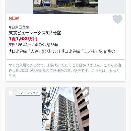
NEW
台東区竜泉
東京ビューマークス
512号室
1
1,680
億
万円
5階 / 86.42㎡ / 4LDK /築23年
日比谷線「入谷」駅 徒歩7分
日比谷線「三ノ輪」駅 徒歩8分
すぐに入居できるので、お待ちいただくことはありません。こちらの物
件は周辺に2つ駅があるので利便性の良い物件です。こちらは...
もっと
見る
中古マンション