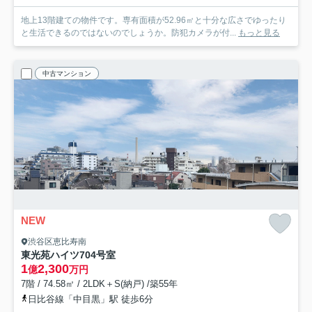
地上13階建ての物件です。専有面積が52.96㎡と十分な広さでゆったり
と生活できるのではないのでしょうか。防犯カメラが付...
もっと見る
中古マンション
NEW
渋谷区恵比寿南
東光苑ハイツ
704号室
1
2,300
億
万円
7階 / 74.58㎡ / 2LDK＋S(納戸) /築55年
日比谷線「中目黒」駅 徒歩6分