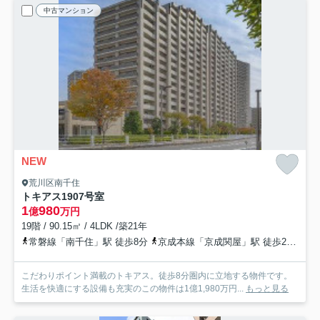
中古マンション
NEW
荒川区南千住
トキアス
1907号室
1
980
億
万円
19階 / 90.15㎡ / 4LDK /築21年
常磐線「南千住」駅 徒歩8分
京成本線「京成関屋」駅 徒歩20分
東
こだわりポイント満載のトキアス。徒歩8分圏内に立地する物件です。
生活を快適にする設備も充実のこの物件は1億1,980万円...
もっと見る