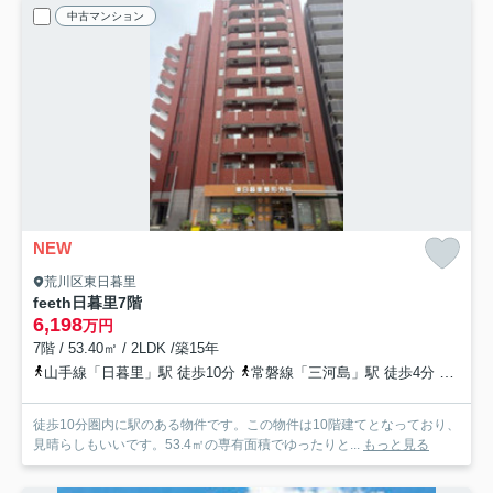
中古マンション
NEW
荒川区東日暮里
feeth日暮里
7階
6,198
万円
7階 / 53.40㎡ / 2LDK /築15年
山手線「日暮里」駅 徒歩10分
常磐線「三河島」駅 徒歩4分
京成本
徒歩10分圏内に駅のある物件です。この物件は10階建てとなっており、
見晴らしもいいです。53.4㎡の専有面積でゆったりと...
もっと見る