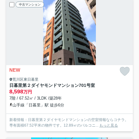
中古マンション
NEW
荒川区東日暮里
日暮里第２ダイヤモンドマンション
701号室
8,598
万円
7階 / 67.52㎡ / 3LDK /築28年
山手線「日暮里」駅 徒歩6分
新着情報：日暮里第２ダイヤモンドマンションの空室情報ならコチラ。
専有面積67.52平米の物件です。12.89㎡のバルコニ...
もっと見る