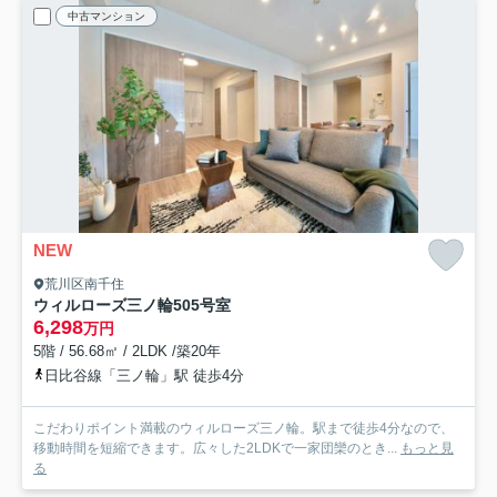
中古マンション
NEW
荒川区南千住
ウィルローズ三ノ輪
505号室
6,298
万円
5階 / 56.68㎡ / 2LDK /築20年
日比谷線「三ノ輪」駅 徒歩4分
こだわりポイント満載のウィルローズ三ノ輪。駅まで徒歩4分なので、
移動時間を短縮できます。広々した2LDKで一家団欒のとき...
もっと見
る