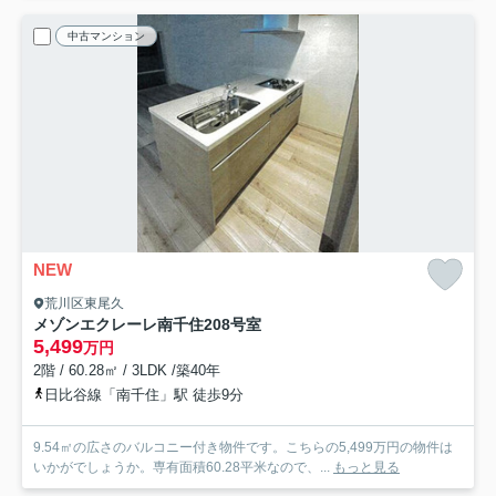
中古マンション
NEW
荒川区東尾久
メゾンエクレーレ南千住
208号室
5,499
万円
2階 / 60.28㎡ / 3LDK /築40年
日比谷線「南千住」駅 徒歩9分
9.54㎡の広さのバルコニー付き物件です。こちらの5,499万円の物件は
いかがでしょうか。専有面積60.28平米なので、...
もっと見る