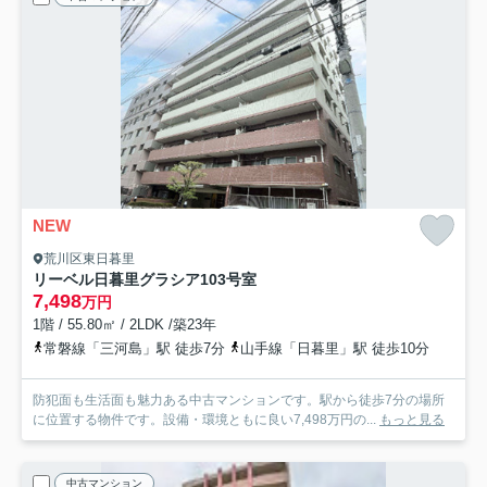
NEW
荒川区東日暮里
リーベル日暮里グラシア
103号室
7,498
万円
1階 / 55.80㎡ / 2LDK /築23年
常磐線「三河島」駅 徒歩7分
山手線「日暮里」駅 徒歩10分
防犯面も生活面も魅力ある中古マンションです。駅から徒歩7分の場所
に位置する物件です。設備・環境ともに良い7,498万円の...
もっと見る
中古マンション