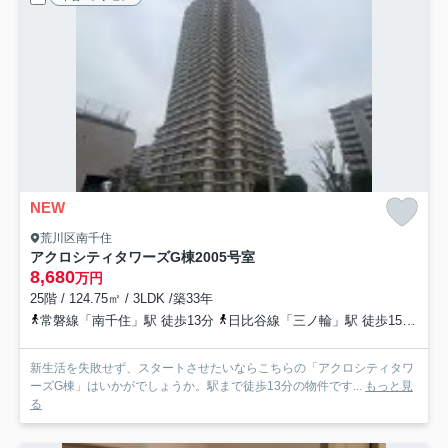
NEW
荒川区南千住
アクロシティタワーズG棟
2005号室
8,680
万円
25階 / 124.75㎡ / 3LDK /築33年
常磐線「南千住」駅 徒歩13分
日比谷線「三ノ輪」駅 徒歩15分
都
新生活を失敗せず、スタートさせたいならこちらの「アクロシティタワ
ーズG棟」はいかがでしょうか。駅まで徒歩13分の物件です...
もっと見
る