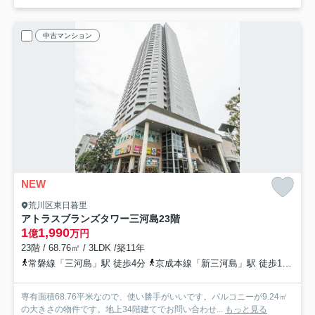
中古マンション
NEW
荒川区東日暮里
アトラスブランズタワー三河島
23階
1
1,990
億
万円
23階 / 68.76㎡ / 3LDK /築11年
常磐線「三河島」駅 徒歩4分
京成本線「新三河島」駅 徒歩10分
専有面積68.76平米なので、使い勝手がいいです。バルコニーが9.24㎡
の大きさの物件です。地上34階建てでお問い合わせ...
もっと見る