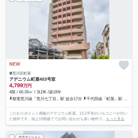
NEW
荒川区町屋
アデニウム町屋
403号室
4,799
万円
4階 / 66.00㎡ / 3LDK /築18年
都電荒川線「荒川七丁目」駅 徒歩17分
千代田線「町屋」駅 徒歩17分
こだわりポイント満載のアデニウム町屋。13.2平米のバルコニーが付い
た物件です。地上10階建てでお問い合わせも多い物件で...
もっと見る
中古マンション