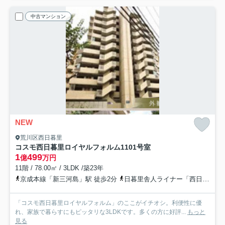
中古マンション
NEW
荒川区西日暮里
コスモ西日暮里ロイヤルフォルム
1101号室
1
499
億
万円
11階 / 78.00㎡ / 3LDK /築23年
京成本線「新三河島」駅 徒歩2分
日暮里舎人ライナー「西日暮里」駅 徒歩9分
「コスモ西日暮里ロイヤルフォルム」のここがイチオシ。利便性に優
れ、家族で暮らすにもピッタリな3LDKです。多くの方に好評...
もっと
見る