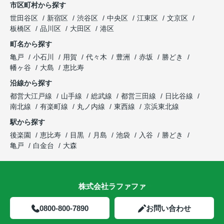
市区町村から探す
世田谷区
新宿区
渋谷区
中央区
江東区
文京区
板橋区
品川区
大田区
港区
町名から探す
亀戸
小石川
用賀
代々木
豊洲
赤坂
勝どき
幡ヶ谷
大島
恵比寿
沿線から探す
都営大江戸線
山手線
総武線
都営三田線
日比谷線
南北線
有楽町線
丸ノ内線
東西線
京浜東北線
駅から探す
後楽園
恵比寿
目黒
月島
池袋
入谷
勝どき
亀戸
白金台
大森
株式会社ラファファ
0800-800-7890
お問い合わせ