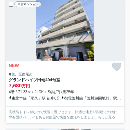
中古マンション
NEW
荒川区西尾久
グランドハイツ田端
404号室
7,680
万円
4階 / 71.33㎡ / 2LDK＋S(納戸) /築25年
東北本線「尾久」駅 徒歩6分
都電荒川線「荒川遊園地前」駅 徒歩9分
高機能トイレ付なので快適に過ごせます。快適な地上13階建ての物件。
専有面積71.33㎡もあるお部屋で快適な生活をしましょ...
もっと見る