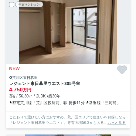
中古マンション
NEW
荒川区東日暮里
レジェント東日暮里ウエスト
305号室
4,750
万円
3階 / 56.30㎡ / 2LDK /築30年
都電荒川線「荒川区役所前」駅 徒歩11分
常磐線「三河島」駅 徒歩17分
こだわりで選びたい方におすすめ。荒川区エリアで住まいをお探しなら
「レジェント東日暮里ウエスト」。専有面積56.3㎡もある...
もっと見る