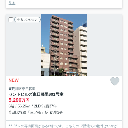
見る
中古マンション
NEW
荒川区東日暮里
セントヒルズ東日暮里
601号室
5,290
万円
6階 / 56.26㎡ / 2LDK /築37年
日比谷線「三ノ輪」駅 徒歩3分
56.26㎡の専有面積がある物件です。こちらの12階建ての物件はいかが