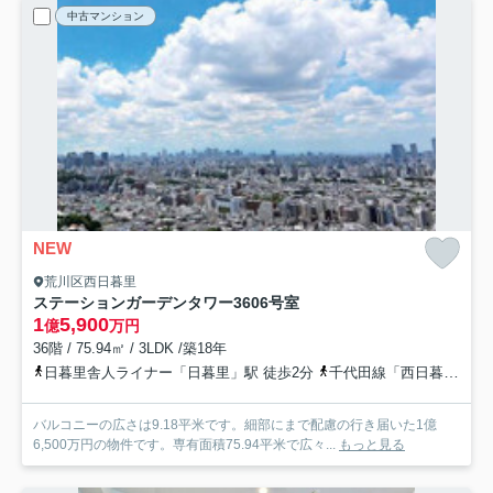
中古マンション
NEW
荒川区西日暮里
ステーションガーデンタワー
3606号室
1
5,900
億
万円
36階 / 75.94㎡ / 3LDK /築18年
日暮里舎人ライナー「日暮里」駅 徒歩2分
千代田線「西日暮里」駅 徒歩7分
バルコニーの広さは9.18平米です。細部にまで配慮の行き届いた1億
6,500万円の物件です。専有面積75.94平米で広々...
もっと見る