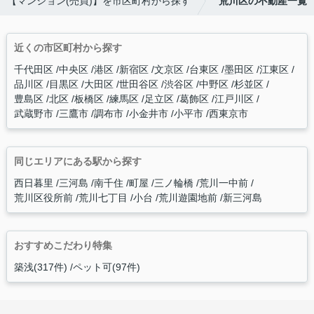
【マンション(売買)】を市区町村から探す
荒川区の不動産一覧
近くの市区町村から探す
千代田区
中央区
港区
新宿区
文京区
台東区
墨田区
江東区
品川区
目黒区
大田区
世田谷区
渋谷区
中野区
杉並区
豊島区
北区
板橋区
練馬区
足立区
葛飾区
江戸川区
武蔵野市
三鷹市
調布市
小金井市
小平市
西東京市
同じエリアにある駅から探す
西日暮里
三河島
南千住
町屋
三ノ輪橋
荒川一中前
荒川区役所前
荒川七丁目
小台
荒川遊園地前
新三河島
おすすめこだわり特集
築浅(317件)
ペット可(97件)