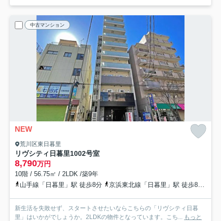
中古マンション
NEW
荒川区東日暮里
リヴシティ日暮里
1002号室
8,790
万円
10階 / 56.75㎡ / 2LDK /築9年
山手線「日暮里」駅 徒歩8分
京浜東北線「日暮里」駅 徒歩8分
常
新生活を失敗せず、スタートさせたいならこちらの「リヴシティ日暮
里」はいかがでしょうか。2LDKの物件となっています。こち...
もっと