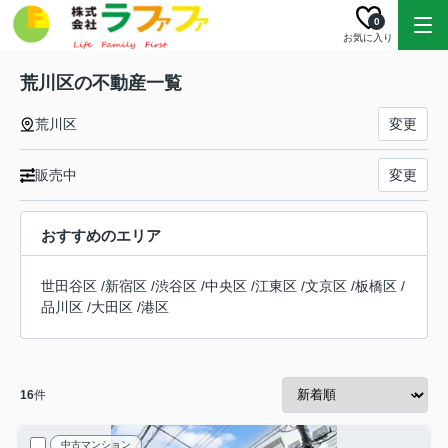
0
お気に入り
荒川区の不動産一覧
荒川区
変更
販売中
変更
おすすめのエリア
世田谷区
/
新宿区
/
渋谷区
/
中央区
/
江東区
/
文京区
/
板橋区
/
品川区
/
大田区
/
港区
16
件
中古マンション