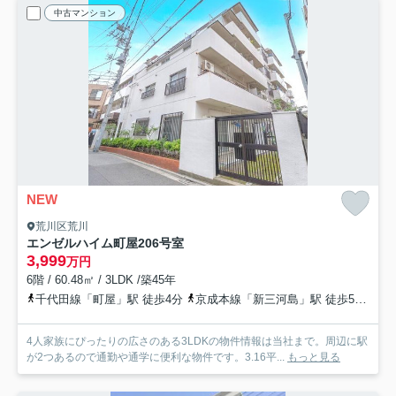
中古マンション
NEW
荒川区荒川
エンゼルハイム町屋
206号室
3,999
万円
6階 / 60.48㎡ / 3LDK /築45年
千代田線「町屋」駅 徒歩4分
京成本線「新三河島」駅 徒歩5分
都
4人家族にぴったりの広さのある3LDKの物件情報は当社まで。周辺に駅
が2つあるので通勤や通学に便利な物件です。3.16平...
もっと見る