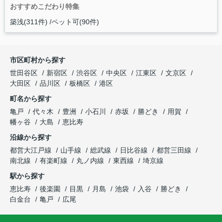
おすすめこだわり特集
築浅(311件)
ペット可(90件)
市区町村から探す
世田谷区
新宿区
渋谷区
中央区
江東区
文京区
大田区
品川区
板橋区
港区
町名から探す
亀戸
代々木
豊洲
小石川
赤坂
勝どき
用賀
幡ヶ谷
大島
恵比寿
沿線から探す
都営大江戸線
山手線
総武線
日比谷線
都営三田線
南北線
有楽町線
丸ノ内線
東西線
埼京線
駅から探す
恵比寿
後楽園
目黒
月島
池袋
入谷
勝どき
白金台
亀戸
広尾