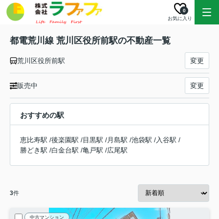
0
お気に入り
都電荒川線 荒川区役所前駅の不動産一覧
荒川区役所前駅
変更
販売中
変更
おすすめの駅
恵比寿駅
/
後楽園駅
/
目黒駅
/
月島駅
/
池袋駅
/
入谷駅
/
勝どき駅
/
白金台駅
/
亀戸駅
/
広尾駅
3
件
中古マンション