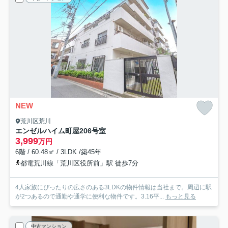
NEW
荒川区荒川
エンゼルハイム町屋
206号室
3,999
万円
6階 / 60.48㎡ / 3LDK /築45年
都電荒川線「荒川区役所前」駅 徒歩7分
4人家族にぴったりの広さのある3LDKの物件情報は当社まで。周辺に駅
が2つあるので通勤や通学に便利な物件です。3.16平...
もっと見る
中古マンション