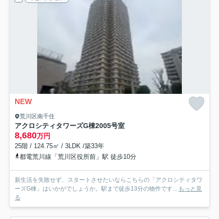
NEW
荒川区南千住
アクロシティタワーズG棟
2005号室
8,680
万円
25階 / 124.75㎡ / 3LDK /築33年
都電荒川線「荒川区役所前」駅 徒歩10分
新生活を失敗せず、スタートさせたいならこちらの「アクロシティタワ
ーズG棟」はいかがでしょうか。駅まで徒歩13分の物件です...
もっと見
る