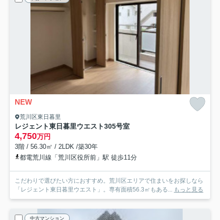
NEW
荒川区東日暮里
レジェント東日暮里ウエスト
305号室
4,750
万円
3階 / 56.30㎡ / 2LDK /築30年
都電荒川線「荒川区役所前」駅 徒歩11分
こだわりで選びたい方におすすめ。荒川区エリアで住まいをお探しなら
「レジェント東日暮里ウエスト」。専有面積56.3㎡もある...
もっと見る
中古マンション