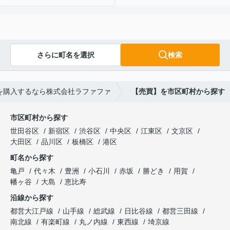
さらに町名を選択
検索
を購入するなら株式会社ラファファ
【売買】を市区町村から探す
市区町村から探す
世田谷区
新宿区
渋谷区
中央区
江東区
文京区
大田区
品川区
板橋区
港区
町名から探す
亀戸
代々木
豊洲
小石川
赤坂
勝どき
用賀
幡ヶ谷
大島
恵比寿
沿線から探す
都営大江戸線
山手線
総武線
日比谷線
都営三田線
南北線
有楽町線
丸ノ内線
東西線
埼京線