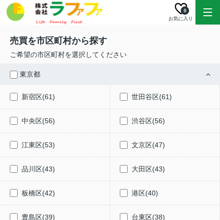
0
お気に入り
売買を市区町村から探す
ご希望の市区町村を選択してください
東京都
新宿区(61)
世田谷区(61)
中央区(56)
渋谷区(56)
江東区(53)
文京区(47)
品川区(43)
大田区(43)
板橋区(42)
港区(40)
豊島区(39)
台東区(38)