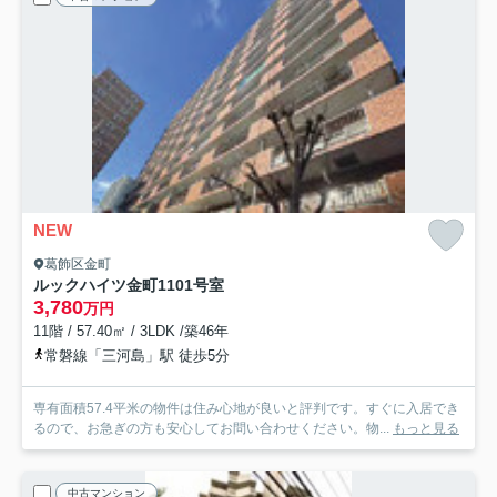
NEW
葛飾区金町
ルックハイツ金町
1101号室
3,780
万円
11階 / 57.40㎡ / 3LDK /築46年
常磐線「三河島」駅 徒歩5分
専有面積57.4平米の物件は住み心地が良いと評判です。すぐに入居でき
るので、お急ぎの方も安心してお問い合わせください。物...
もっと見る
中古マンション