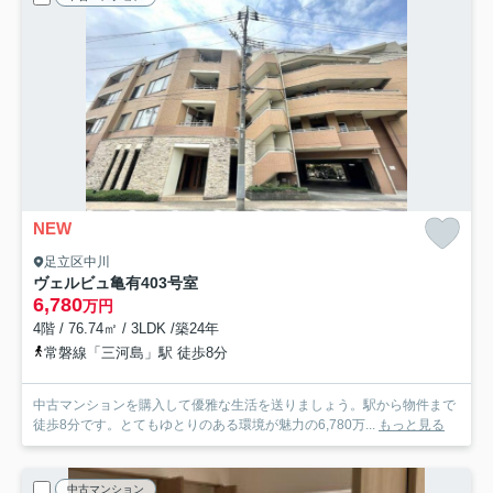
NEW
足立区中川
ヴェルビュ亀有
403号室
6,780
万円
4階 / 76.74㎡ / 3LDK /築24年
常磐線「三河島」駅 徒歩8分
中古マンションを購入して優雅な生活を送りましょう。駅から物件まで
徒歩8分です。とてもゆとりのある環境が魅力の6,780万...
もっと見る
中古マンション