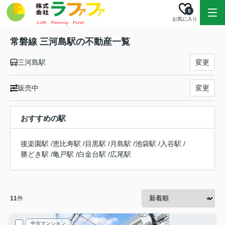
0
お気に入り
常磐線 三河島駅の不動産一覧
三河島駅
変更
販売中
変更
おすすめの駅
後楽園駅
/
恵比寿駅
/
目黒駅
/
月島駅
/
池袋駅
/
入谷駅
/
勝どき駅
/
亀戸駅
/
白金台駅
/
広尾駅
11
件
中古マンション