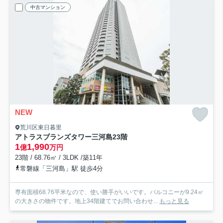
中古マンション
NEW
荒川区東日暮里
アトラスブランズタワー三河島
23階
1
1,990
億
万円
23階 / 68.76㎡ / 3LDK /築11年
常磐線「三河島」駅 徒歩4分
専有面積68.76平米なので、使い勝手がいいです。バルコニーが9.24㎡
の大きさの物件です。地上34階建てでお問い合わせ...
もっと見る