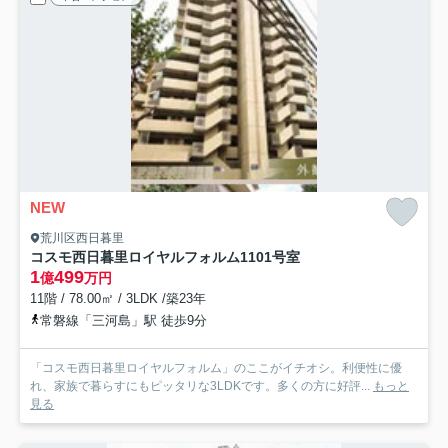
NEW
荒川区西日暮里
コスモ西日暮里ロイヤルフォルム
1101号室
1
499
億
万円
11階 / 78.00㎡ / 3LDK /築23年
常磐線「三河島」駅 徒歩9分
「コスモ西日暮里ロイヤルフォルム」のここがイチオシ。利便性に優
れ、家族で暮らすにもピッタリな3LDKです。多くの方に好評...
もっと
見る