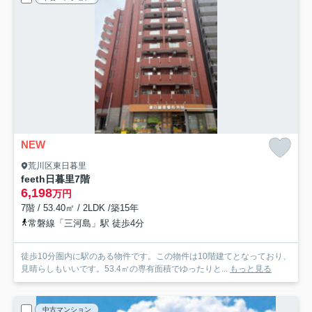
NEW
荒川区東日暮里
feeth日暮里
7階
6,198
万円
7階 / 53.40㎡ / 2LDK /築15年
常磐線「三河島」駅 徒歩4分
徒歩10分圏内に駅のある物件です。この物件は10階建てとなっており、
見晴らしもいいです。53.4㎡の専有面積でゆったりと...
もっと見る
中古マンション