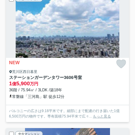
NEW
荒川区西日暮里
ステーションガーデンタワー
3606号室
1
5,900
億
万円
36階 / 75.94㎡ / 3LDK /築18年
常磐線「三河島」駅 徒歩12分
バルコニーの広さは9.18平米です。細部にまで配慮の行き届いた1億
6,500万円の物件です。専有面積75.94平米で広々...
もっと見る
中古マンション