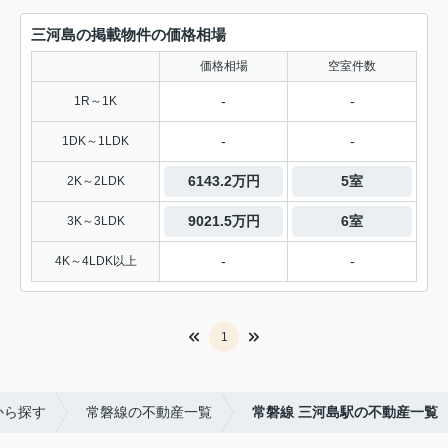
三河島の掲載物件の価格相場
価格相場
空室件数
-
-
1R～1K
-
-
1DK～1LDK
6143.2万円
5室
2K～2LDK
9021.5万円
6室
3K～3LDK
-
-
4K～4LDK以上
1
から探す
常磐線の不動産一覧
常磐線 三河島駅の不動産一覧