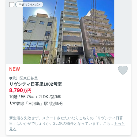
中古マンション
NEW
荒川区東日暮里
リヴシティ日暮里
1002号室
8,790
万円
10階 / 56.75㎡ / 2LDK /築9年
常磐線「三河島」駅 徒歩9分
新生活を失敗せず、スタートさせたいならこちらの「リヴシティ日暮
里」はいかがでしょうか。2LDKの物件となっています。こち...
もっと
見る