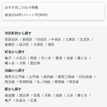
おすすめこだわり特集
築浅(316件)
ペット可(95件)
市区町村から探す
世田谷区
新宿区
渋谷区
中央区
江東区
文京区
板橋区
品川区
大田区
港区
町名から探す
亀戸
小石川
用賀
代々木
豊洲
赤坂
勝どき
幡ヶ谷
大島
恵比寿
沿線から探す
都営大江戸線
山手線
総武線
都営三田線
日比谷線
南北線
有楽町線
丸ノ内線
東西線
埼京線
駅から探す
後楽園
恵比寿
目黒
月島
池袋
入谷
勝どき
亀戸
白金台
広尾