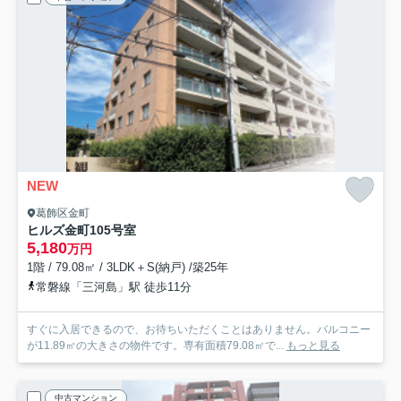
NEW
葛飾区金町
ヒルズ金町
105号室
5,180
万円
1階 / 79.08㎡ / 3LDK＋S(納戸) /築25年
常磐線「三河島」駅 徒歩11分
すぐに入居できるので、お待ちいただくことはありません。バルコニー
が11.89㎡の大きさの物件です。専有面積79.08㎡で...
もっと見る
中古マンション