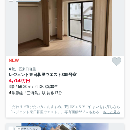
NEW
荒川区東日暮里
レジェント東日暮里ウエスト
305号室
4,750
万円
3階 / 56.30㎡ / 2LDK /築30年
常磐線「三河島」駅 徒歩17分
こだわりで選びたい方におすすめ。荒川区エリアで住まいをお探しなら
「レジェント東日暮里ウエスト」。専有面積56.3㎡もある...
もっと見る
中古マンション