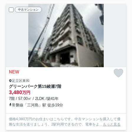
中古マンション
NEW
足立区東和
グリーンパーク第15綾瀬
7階
3,480
万円
7階 / 57.00㎡ / 2LDK /築41年
常磐線「三河島」駅 徒歩19分
価格4,380万円のお住まいはこちらです。中古マンションを購入して優
雅な生活を送りましょう。2駅利用できるので、電車をよ...
もっと見る