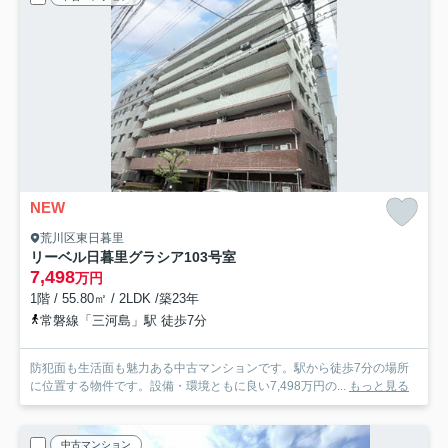
NEW
荒川区東日暮里
リーベル日暮里グラシア
103号室
7,498
万円
1階 / 55.80㎡ / 2LDK /築23年
常磐線「三河島」駅 徒歩7分
防犯面も生活面も魅力ある中古マンションです。駅から徒歩7分の場所
に位置する物件です。設備・環境ともに良い7,498万円の...
もっと見る
中古マンション