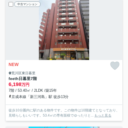
中古マンション
NEW
荒川区東日暮里
feeth日暮里
7階
6,198
万円
7階 / 53.40㎡ / 2LDK /築15年
京成本線「新三河島」駅 徒歩13分
徒歩10分圏内に駅のある物件です。この物件は10階建てとなっており、
見晴らしもいいです。53.4㎡の専有面積でゆったりと...
もっと見る