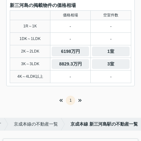
新三河島の掲載物件の価格相場
価格相場
空室件数
-
-
1R～1K
-
-
1DK～1LDK
6198万円
1室
2K～2LDK
8829.3万円
3室
3K～3LDK
-
-
4K～4LDK以上
1
す
京成本線の不動産一覧
京成本線 新三河島駅の不動産一覧