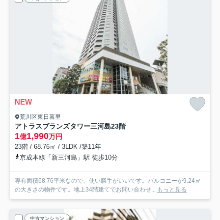
NEW
荒川区東日暮里
アトラスブランズタワー三河島
23階
1
1,990
億
万円
23階 / 68.76㎡ / 3LDK /築11年
京成本線「新三河島」駅 徒歩10分
専有面積68.76平米なので、使い勝手がいいです。バルコニーが9.24㎡
の大きさの物件です。地上34階建てでお問い合わせ...
もっと見る
中古マンション