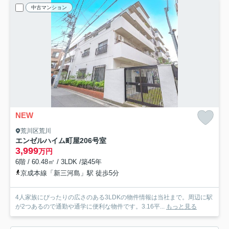
中古マンション
NEW
荒川区荒川
エンゼルハイム町屋
206号室
3,999
万円
6階 / 60.48㎡ / 3LDK /築45年
京成本線「新三河島」駅 徒歩5分
4人家族にぴったりの広さのある3LDKの物件情報は当社まで。周辺に駅
が2つあるので通勤や通学に便利な物件です。3.16平...
もっと見る