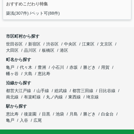
おすすめこだわり特集
築浅(307件)
ペット可(88件)
市区町村から探す
世田谷区
新宿区
渋谷区
中央区
江東区
文京区
大田区
品川区
板橋区
港区
町名から探す
亀戸
代々木
豊洲
小石川
赤坂
勝どき
用賀
幡ヶ谷
大島
恵比寿
沿線から探す
都営大江戸線
山手線
総武線
都営三田線
日比谷線
南北線
有楽町線
丸ノ内線
東西線
埼京線
駅から探す
恵比寿
後楽園
目黒
池袋
月島
勝どき
白金台
亀戸
入谷
広尾