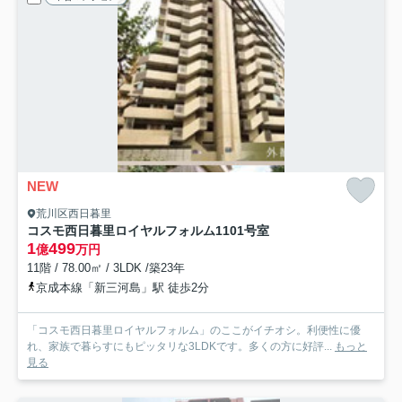
NEW
荒川区西日暮里
コスモ西日暮里ロイヤルフォルム
1101号室
1
499
億
万円
11階 / 78.00㎡ / 3LDK /築23年
京成本線「新三河島」駅 徒歩2分
「コスモ西日暮里ロイヤルフォルム」のここがイチオシ。利便性に優
れ、家族で暮らすにもピッタリな3LDKです。多くの方に好評...
もっと
見る