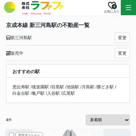
0
お気に入り
京成本線 新三河島駅の不動産一覧
新三河島駅
変更
販売中
変更
おすすめの駅
恵比寿駅
/
後楽園駅
/
目黒駅
/
池袋駅
/
月島駅
/
勝どき駅
/
白金台駅
/
亀戸駅
/
入谷駅
/
広尾駅
4
件
中古マンション