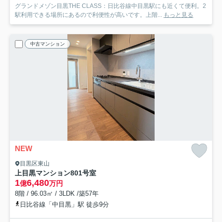
グランドメゾン目黒THE CLASS：日比谷線中目黒駅にも近くて便利。2
駅利用できる場所にあるので利便性が高いです。上階...
もっと見る
中古マンション
NEW
目黒区東山
上目黒マンション
801号室
1
6,480
億
万円
8階 / 96.03㎡ / 3LDK /築57年
日比谷線「中目黒」駅 徒歩9分