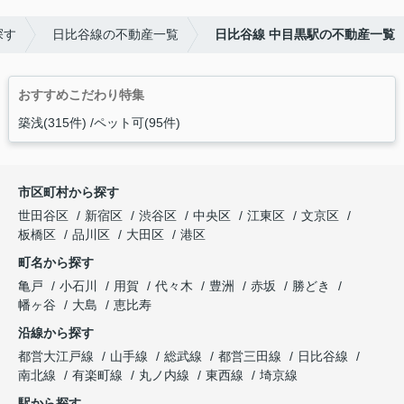
探す
日比谷線の不動産一覧
日比谷線 中目黒駅の不動産一覧
おすすめこだわり特集
築浅(315件)
ペット可(95件)
市区町村から探す
世田谷区
新宿区
渋谷区
中央区
江東区
文京区
板橋区
品川区
大田区
港区
町名から探す
亀戸
小石川
用賀
代々木
豊洲
赤坂
勝どき
幡ヶ谷
大島
恵比寿
沿線から探す
都営大江戸線
山手線
総武線
都営三田線
日比谷線
南北線
有楽町線
丸ノ内線
東西線
埼京線
駅から探す