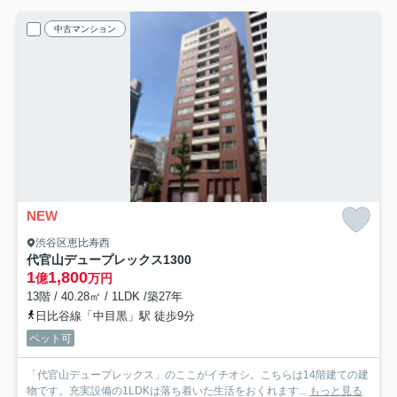
中古マンション
NEW
渋谷区恵比寿西
代官山デュープレックス
1300
1
1,800
億
万円
13階 / 40.28㎡ / 1LDK /築27年
日比谷線「中目黒」駅 徒歩9分
ペット可
「代官山デュープレックス」のここがイチオシ。こちらは14階建ての建
物です。充実設備の1LDKは落ち着いた生活をおくれます...
もっと見る