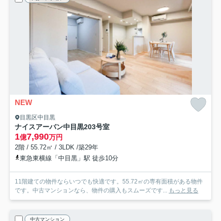
NEW
目黒区中目黒
ナイスアーバン中目黒
203号室
1
7,990
億
万円
2階 / 55.72㎡ / 3LDK /築29年
東急東横線「中目黒」駅 徒歩10分
11階建ての物件ならいつでも快適です。55.72㎡の専有面積がある物件
です。中古マンションなら、物件の購入もスムーズです...
もっと見る
中古マンション