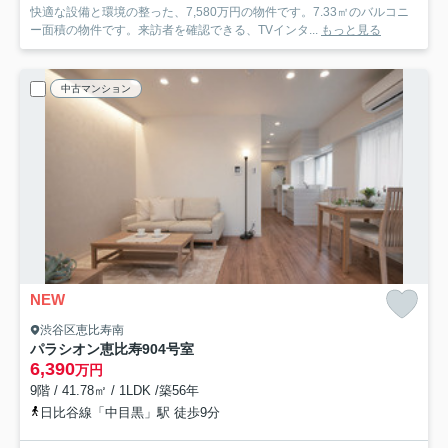
快適な設備と環境の整った、7,580万円の物件です。7.33㎡のバルコニ
ー面積の物件です。来訪者を確認できる、TVインタ...
もっと見る
中古マンション
NEW
渋谷区恵比寿南
パラシオン恵比寿
904号室
6,390
万円
9階 / 41.78㎡ / 1LDK /築56年
日比谷線「中目黒」駅 徒歩9分