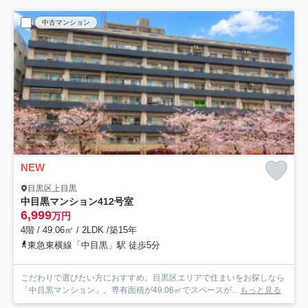
中古マンション
NEW
目黒区上目黒
中目黒マンション
412号室
6,999
万円
4階 / 49.06㎡ / 2LDK /築15年
東急東横線「中目黒」駅 徒歩5分
こだわりで選びたい方におすすめ。目黒区エリアで住まいをお探しなら
「中目黒マンション」。専有面積が49.06㎡でスペースが...
もっと見る