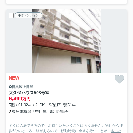
中古マンション
NEW
目黒区上目黒
大久保ハウス
503号室
6,499
万円
5階 / 61.02㎡ / 2LDK＋S(納戸) /築51年
東急東横線「中目黒」駅 徒歩5分
すぐに入居できるので、お待ちいただくことはありません。物件から徒
歩5分のところに駅があるので、移動時間に余裕を持つことが...
もっと