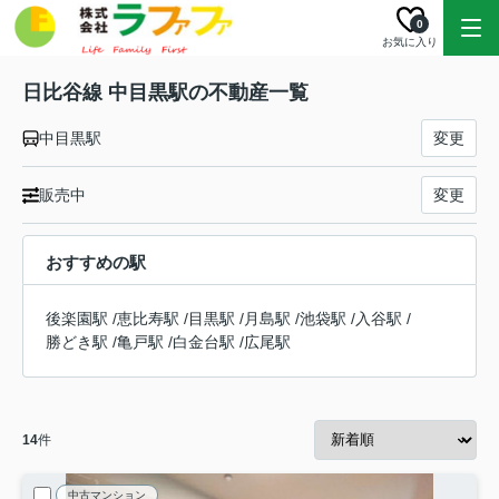
0
お気に入り
日比谷線 中目黒駅の不動産一覧
中目黒駅
変更
販売中
変更
おすすめの駅
後楽園駅
/
恵比寿駅
/
目黒駅
/
月島駅
/
池袋駅
/
入谷駅
/
勝どき駅
/
亀戸駅
/
白金台駅
/
広尾駅
14
件
中古マンション