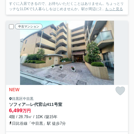
すぐに入居できるので、お待ちいただくことはありません。ちょっとリ
ッチな1LDKで1人暮らしをはじめませんか。駅が周辺に2...
もっと見る
中古マンション
NEW
目黒区中目黒
ソフィア―レ代官山
411号室
6,499
万円
4階 / 28.79㎡ / 1DK /築15年
日比谷線「中目黒」駅 徒歩7分