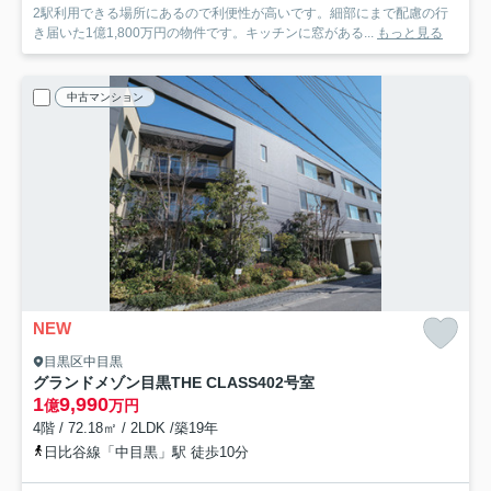
2駅利用できる場所にあるので利便性が高いです。細部にまで配慮の行
き届いた1億1,800万円の物件です。キッチンに窓がある...
もっと見る
中古マンション
NEW
目黒区中目黒
グランドメゾン目黒THE CLASS
402号室
1
9,990
億
万円
4階 / 72.18㎡ / 2LDK /築19年
日比谷線「中目黒」駅 徒歩10分