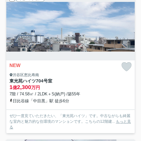
NEW
渋谷区恵比寿南
東光苑ハイツ
704号室
1
2,300
億
万円
7階 / 74.58㎡ / 2LDK＋S(納戸) /築55年
日比谷線「中目黒」駅 徒歩6分
ぜひ一度見ていただきたい、「東光苑ハイツ」です。中古ながらも綺麗
な室内と魅力的な住環境のマンションです。こちらの12階建...
もっと見
る