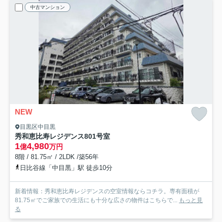
中古マンション
NEW
目黒区中目黒
秀和恵比寿レジデンス
801号室
1
4,980
億
万円
8階 / 81.75㎡ / 2LDK /築56年
日比谷線「中目黒」駅 徒歩10分
新着情報：秀和恵比寿レジデンスの空室情報ならコチラ。専有面積が
81.75㎡でご家族での生活にも十分な広さの物件はこちらで...
もっと見
る