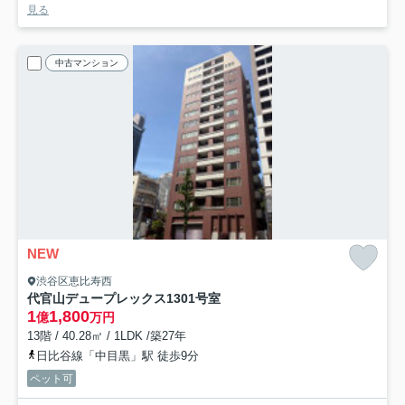
見る
中古マンション
NEW
渋谷区恵比寿西
代官山デュープレックス
1301号室
1
1,800
億
万円
13階 / 40.28㎡ / 1LDK /築27年
日比谷線「中目黒」駅 徒歩9分
ペット可