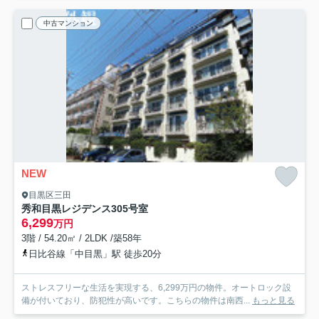
中古マンション
NEW
目黒区三田
秀和目黒レジデンス
305号室
6,299
万円
3階 / 54.20㎡ / 2LDK /築58年
日比谷線「中目黒」駅 徒歩20分
ストレスフリーな生活を実現する、6,299万円の物件。オートロック設
備が付いており、防犯性が高いです。こちらの物件は南西...
もっと見る