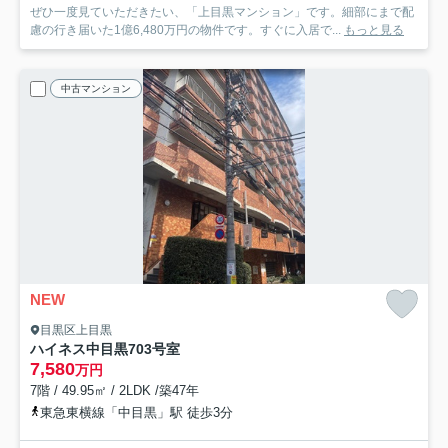
ぜひ一度見ていただきたい、「上目黒マンション」です。細部にまで配
慮の行き届いた1億6,480万円の物件です。すぐに入居で...
もっと見る
中古マンション
NEW
目黒区上目黒
ハイネス中目黒
703号室
7,580
万円
7階 / 49.95㎡ / 2LDK /築47年
東急東横線「中目黒」駅 徒歩3分