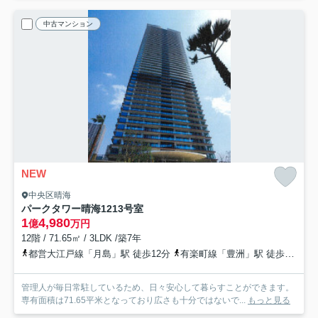
中古マンション
NEW
中央区晴海
パークタワー晴海
1213号室
1
4,980
億
万円
12階 / 71.65㎡ / 3LDK /築7年
都営大江戸線「月島」駅 徒歩12分
有楽町線「豊洲」駅 徒歩19分
管理人が毎日常駐しているため、日々安心して暮らすことができます。
専有面積は71.65平米となっており広さも十分ではないで...
もっと見る