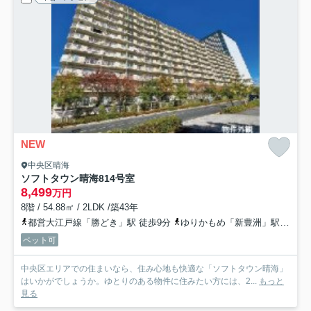
NEW
中央区晴海
ソフトタウン晴海
814号室
8,499
万円
8階 / 54.88㎡ / 2LDK /築43年
都営大江戸線「勝どき」駅 徒歩9分
ゆりかもめ「新豊洲」駅 徒歩14分
ペット可
中央区エリアでの住まいなら、住み心地も快適な「ソフトタウン晴海」
はいかがでしょうか。ゆとりのある物件に住みたい方には、2...
もっと
見る