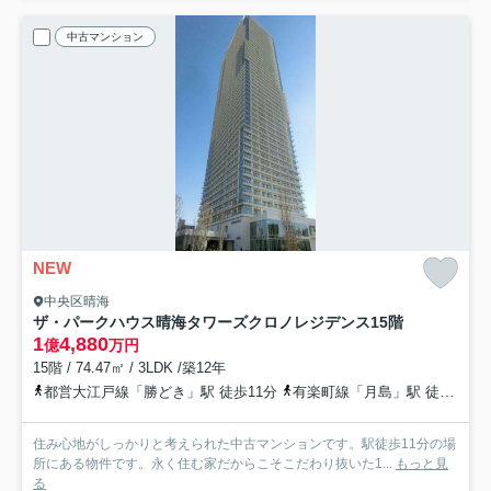
中古マンション
NEW
中央区晴海
ザ・パークハウス晴海タワーズクロノレジデンス
15階
1
4,880
億
万円
15階 / 74.47㎡ / 3LDK /築12年
都営大江戸線「勝どき」駅 徒歩11分
有楽町線「月島」駅 徒歩14分
住み心地がしっかりと考えられた中古マンションです。駅徒歩11分の場
所にある物件です。永く住む家だからこそこだわり抜いた1...
もっと見
る