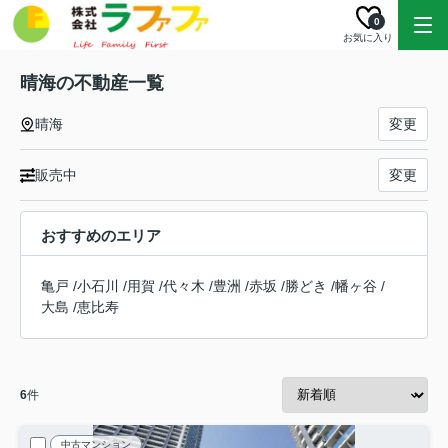
0
お気に入り
晴海の不動産一覧
晴海
変更
販売中
変更
おすすめのエリア
亀戸
/
小石川
/
用賀
/
代々木
/
豊洲
/
赤坂
/
勝どき
/
幡ヶ谷
/
大島
/
恵比寿
6
件
中古マンション