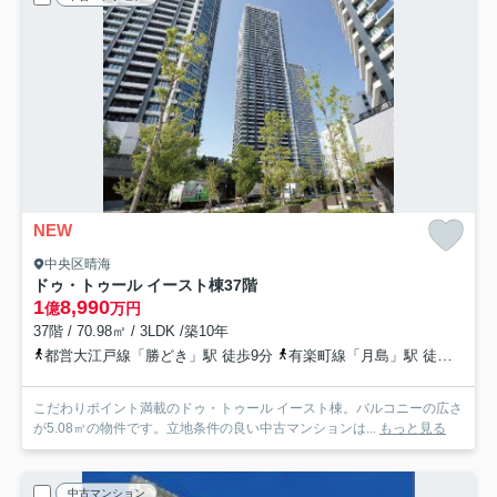
NEW
中央区晴海
ドゥ・トゥール イースト棟
37階
1
8,990
億
万円
37階 / 70.98㎡ / 3LDK /築10年
都営大江戸線「勝どき」駅 徒歩9分
有楽町線「月島」駅 徒歩15分
こだわりポイント満載のドゥ・トゥール イースト棟。バルコニーの広さ
が5.08㎡の物件です。立地条件の良い中古マンションは...
もっと見る
中古マンション