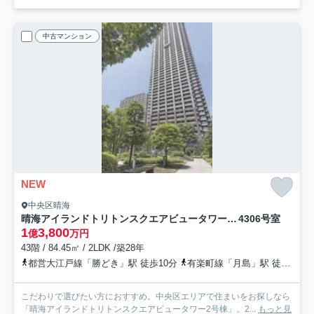
中古マンション
NEW
中央区晴海
晴海アイランドトリトンスクエアビュータワー2号棟
4306号室
1
3,800
億
万円
43階 / 84.45㎡ / 2LDK /築28年
都営大江戸線「勝どき」駅 徒歩10分
有楽町線「月島」駅 徒歩7分
こだわりで選びたい方におすすめ。中央区エリアで住まいをお探しなら
「晴海アイランドトリトンスクエアビュータワー2号棟」。2...
もっと見