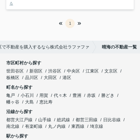
る
1
区で不動産を購入するなら株式会社ラファファ
晴海の不動産一覧
市区町村から探す
世田谷区
新宿区
渋谷区
中央区
江東区
文京区
板橋区
品川区
大田区
港区
町名から探す
亀戸
小石川
用賀
代々木
豊洲
赤坂
勝どき
幡ヶ谷
大島
恵比寿
沿線から探す
都営大江戸線
山手線
総武線
都営三田線
日比谷線
南北線
有楽町線
丸ノ内線
東西線
埼京線
駅から探す