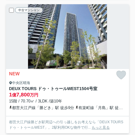
中古マンション
NEW
中央区晴海
DEUX TOURS ドゥ・トゥールWEST
1504号室
1
7,800
億
万円
15階 / 70.70㎡ / 3LDK /築10年
都営大江戸線「勝どき」駅 徒歩9分
有楽町線「月島」駅 徒歩21分
都営大江戸線勝どき駅周辺への引っ越しをお考えなら「DEUX TOURS
ドゥ・トゥールWEST」。2駅利用OKな物件で行...
もっと見る