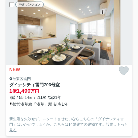
中古マンション
NEW
台東区雷門
ダイナシティ雷門
703号室
1
1,490
億
万円
7階 / 55.14㎡ / 2LDK /築21年
都営浅草線「浅草」駅 徒歩1分
新生活を失敗せず、スタートさせたいならこちらの「ダイナシティ雷
門」はいかがでしょうか。こちらは14階建ての建物です。設備...
もっと
見る