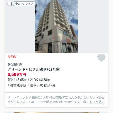
中古マンション
NEW
台東区寿
グリーンキャピタル浅草
702号室
6,599
万円
7階 / 45.65㎡ / 2LDK /築38年
都営浅草線「浅草」駅 徒歩7分
オートロック付き物件には部外者が無断で立ち入る事がないという安心
感があります。バルコニーの広さが5.45㎡の物件です。機...
もっと見る