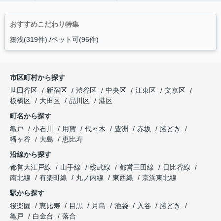
おすすめこだわり特集
築浅(319件)
ペット可(96件)
市区町村から探す
世田谷区
新宿区
渋谷区
中央区
江東区
文京区
板橋区
大田区
品川区
港区
町名から探す
亀戸
小石川
用賀
代々木
豊洲
赤坂
勝どき
幡ヶ谷
大島
恵比寿
沿線から探す
都営大江戸線
山手線
総武線
都営三田線
日比谷線
南北線
有楽町線
丸ノ内線
東西線
京浜東北線
駅から探す
後楽園
恵比寿
目黒
月島
池袋
入谷
勝どき
亀戸
白金台
落合