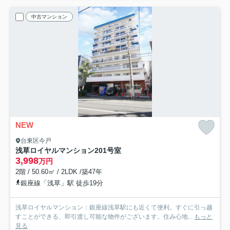
中古マンション
NEW
台東区今戸
浅草ロイヤルマンション
201号室
3,998
万円
2階 / 50.60㎡ / 2LDK /築47年
銀座線「浅草」駅 徒歩19分
浅草ロイヤルマンション：銀座線浅草駅にも近くて便利。すぐに引っ越
すことができる、即引渡し可能な物件がございます。住み心地...
もっと
見る