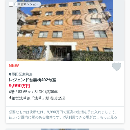
中古マンション
NEW
墨田区東駒形
レジェンド吾妻橋
402号室
9,990
万円
4階 / 83.65㎡ / 3LDK /築36年
都営浅草線「浅草」駅 徒歩15分
必要なものは決断だけ。9,990万円で至高の生活を手に入れましょう。
徒歩7分圏内に駅のある物件です。2駅利用できる場所に...
もっと見る