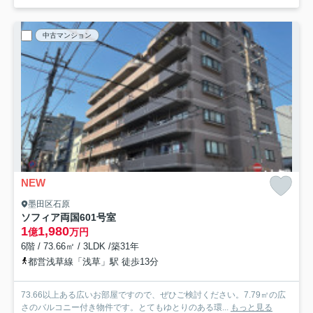
中古マンション
NEW
墨田区石原
ソフィア両国
601号室
1
1,980
億
万円
6階 / 73.66㎡ / 3LDK /築31年
都営浅草線「浅草」駅 徒歩13分
73.66以上ある広いお部屋ですので、ぜひご検討ください。7.79㎡の広
さのバルコニー付き物件です。とてもゆとりのある環...
もっと見る