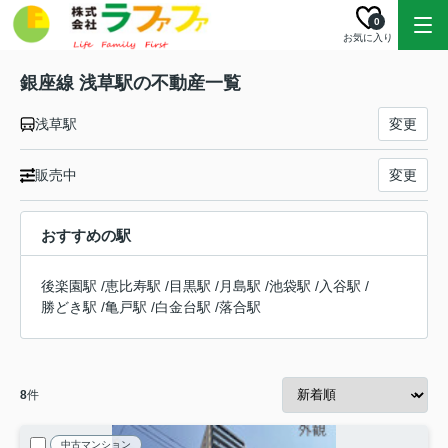
0
お気に入り
銀座線 浅草駅の不動産一覧
浅草駅
変更
販売中
変更
おすすめの駅
後楽園駅
/
恵比寿駅
/
目黒駅
/
月島駅
/
池袋駅
/
入谷駅
/
勝どき駅
/
亀戸駅
/
白金台駅
/
落合駅
8
件
中古マンション