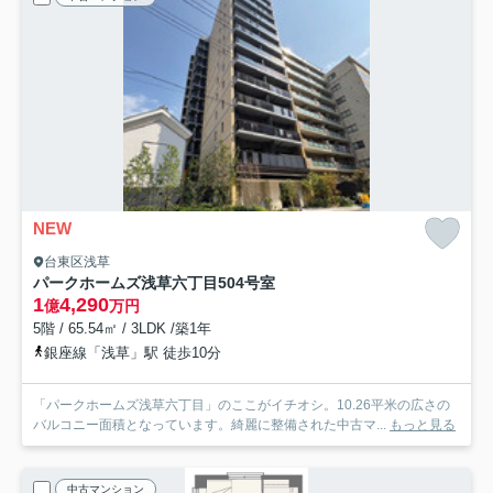
NEW
台東区浅草
パークホームズ浅草六丁目
504号室
1
4,290
億
万円
5階 / 65.54㎡ / 3LDK /築1年
銀座線「浅草」駅 徒歩10分
「パークホームズ浅草六丁目」のここがイチオシ。10.26平米の広さの
バルコニー面積となっています。綺麗に整備された中古マ...
もっと見る
中古マンション