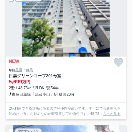
NEW
目黒区下目黒
目黒グリーンコープ
201号室
5,699
万円
2階 / 48.73㎡ / 2LDK /築54年
東急目黒線「武蔵小山」駅 徒歩20分
2駅利用できる場所にあるので利便性が高いです。すぐにでも新生活を
始めたい方にお勧めなのが即引渡し可の物件です。48.73...
もっと見る
中古マンション