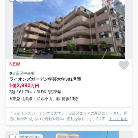
NEW
目黒区中央町
ライオンズガーデン学芸大学
301号室
1
2,980
億
万円
3階 / 61.79㎡ / 3LDK /築28年
東急目黒線「武蔵小山」駅 徒歩19分
「ライオンズガーデン学芸大学」：目黒区エリアの新居にピッタリ。周
辺に駅が2つあるので通勤や通学に便利な物件です。8.4平...
もっと見る
中古マンション