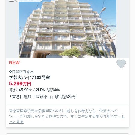
NEW
目黒区五本木
学芸大ハイツ
103号室
5,299
万円
1階 / 45.90㎡ / 2LDK /築34年
東急目黒線「武蔵小山」駅 徒歩25分
東急東横線学芸大学駅周辺への引っ越しをお考えなら「学芸大ハイ
ツ」。即引渡しができる物件なので、すぐに生活する事が可能です...
も
っと見る