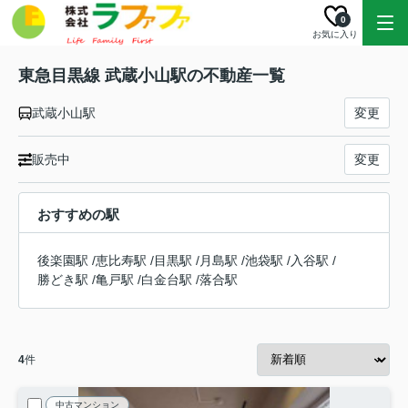
0
お気に入り
東急目黒線 武蔵小山駅の不動産一覧
武蔵小山駅
変更
販売中
変更
おすすめの駅
後楽園駅
/
恵比寿駅
/
目黒駅
/
月島駅
/
池袋駅
/
入谷駅
/
勝どき駅
/
亀戸駅
/
白金台駅
/
落合駅
4
件
中古マンション