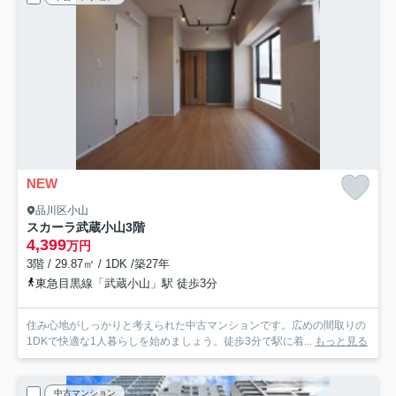
NEW
品川区小山
スカーラ武蔵小山
3階
4,399
万円
3階 / 29.87㎡ / 1DK /築27年
東急目黒線「武蔵小山」駅 徒歩3分
住み心地がしっかりと考えられた中古マンションです。広めの間取りの
1DKで快適な1人暮らしを始めましょう。徒歩3分で駅に着...
もっと見る
中古マンション