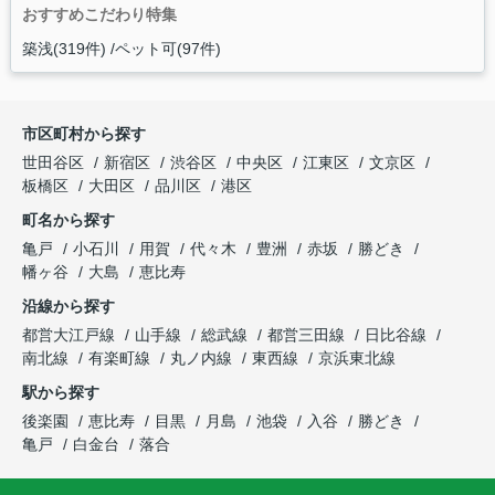
おすすめこだわり特集
築浅(319件)
ペット可(97件)
市区町村から探す
世田谷区
新宿区
渋谷区
中央区
江東区
文京区
板橋区
大田区
品川区
港区
町名から探す
亀戸
小石川
用賀
代々木
豊洲
赤坂
勝どき
幡ヶ谷
大島
恵比寿
沿線から探す
都営大江戸線
山手線
総武線
都営三田線
日比谷線
南北線
有楽町線
丸ノ内線
東西線
京浜東北線
駅から探す
後楽園
恵比寿
目黒
月島
池袋
入谷
勝どき
亀戸
白金台
落合