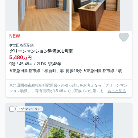
NEW
世田谷区駒沢
グリーンマンション駒沢
901号室
5,480
万円
9階 / 45.48㎡ / 2LDK /築48年
東急田園都市線「桜新町」駅 徒歩16分
東急田園都市線「駒沢大学」駅 徒歩6分
東急田園都市線桜新町駅周辺への引っ越しをお考えなら「グリーンマン
ション駒沢」。専有面積が45.48㎡でご家族での生活にも...
もっと見る
中古マンション