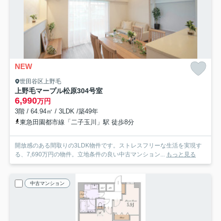
NEW
世田谷区上野毛
上野毛マープル松原
304号室
6,990
万円
3階 / 64.94㎡ / 3LDK /築49年
東急田園都市線「二子玉川」駅 徒歩8分
開放感のある間取りの3LDK物件です。ストレスフリーな生活を実現す
る、7,690万円の物件。立地条件の良い中古マンション...
もっと見る
中古マンション