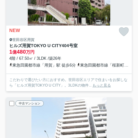
NEW
世田谷区用賀
ヒルズ用賀TOKYO U CITY
404号室
1
480
億
万円
4階 / 67.50㎡ / 3LDK /築26年
東急田園都市線「用賀」駅 徒歩6分
東急田園都市線「桜新町」駅 徒歩16分
こだわりで選びたい方におすすめ。世田谷区エリアで住まいをお探しな
ら「ヒルズ用賀TOKYO U CITY」。3LDKの物件...
もっと見る
中古マンション