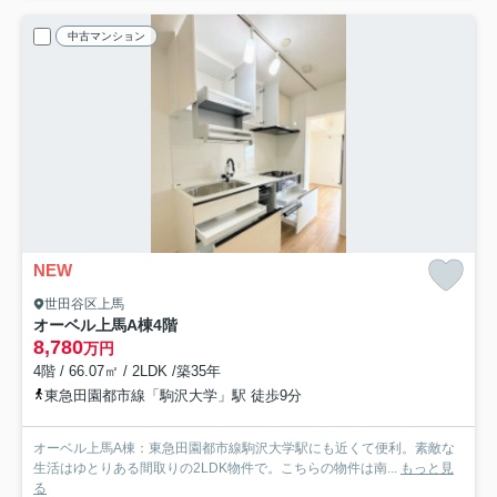
中古マンション
NEW
世田谷区上馬
オーベル上馬A棟
4階
8,780
万円
4階 / 66.07㎡ / 2LDK /築35年
東急田園都市線「駒沢大学」駅 徒歩9分
オーベル上馬A棟：東急田園都市線駒沢大学駅にも近くて便利。素敵な
生活はゆとりある間取りの2LDK物件で。こちらの物件は南...
もっと見
る