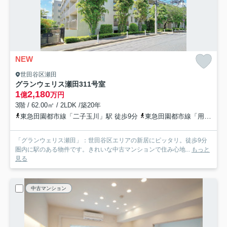
NEW
世田谷区瀬田
グランウェリス瀬田
311号室
1
2,180
億
万円
3階 / 62.00㎡ / 2LDK /築20年
東急田園都市線「二子玉川」駅 徒歩9分
東急田園都市線「用賀」駅 徒歩16分
「グランウェリス瀬田」：世田谷区エリアの新居にピッタリ。徒歩9分
圏内に駅のある物件です。きれいな中古マンションで住み心地...
もっと
見る
中古マンション