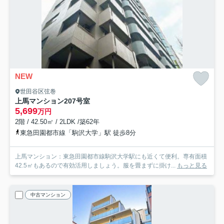
NEW
世田谷区弦巻
上馬マンション
207号室
5,699
万円
2階 / 42.50㎡ / 2LDK /築62年
東急田園都市線「駒沢大学」駅 徒歩8分
上馬マンション：東急田園都市線駒沢大学駅にも近くて便利。専有面積
42.5㎡もあるので有効活用しましょう。服を畳まずに掛け...
もっと見る
中古マンション