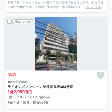
新着情報：パークホームズ用賀一丁目の空室情報ならコチラ。駅まで徒
歩10分の物件です。今回紹介するのは、専有面積が71.1...
もっと見る
中古マンション
NEW
渋谷区円山町
ライオンズマンション渋谷道玄坂
303号室
1
2,999
億
万円
3階 / 52.95㎡ / 2LDK /築27年
山手線「渋谷」駅 徒歩9分