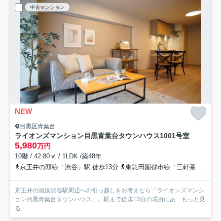
中古マンション
NEW
目黒区青葉台
ライオンズマンション目黒青葉台タウンハウス
1001号室
5,980
万円
10階 / 42.80㎡ / 1LDK /築48年
京王井の頭線「渋谷」駅 徒歩13分
東急田園都市線「三軒茶屋」駅 徒歩30分
京王井の頭線渋谷駅周辺への引っ越しをお考えなら「ライオンズマンシ
ョン目黒青葉台タウンハウス」。駅まで徒歩13分の場所にあ...
もっと見
る