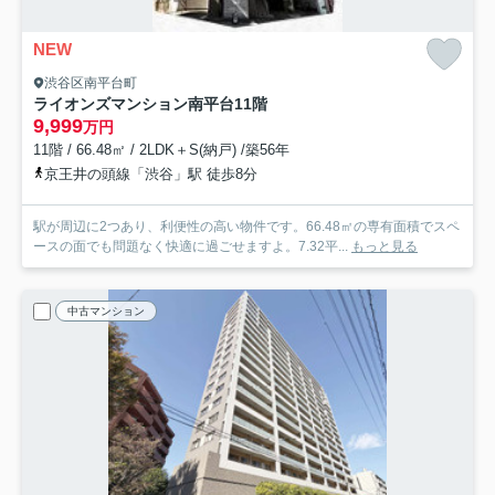
NEW
渋谷区南平台町
ライオンズマンション南平台
11階
9,999
万円
11階 / 66.48㎡ / 2LDK＋S(納戸) /築56年
京王井の頭線「渋谷」駅 徒歩8分
駅が周辺に2つあり、利便性の高い物件です。66.48㎡の専有面積でスペ
ースの面でも問題なく快適に過ごせますよ。7.32平...
もっと見る
中古マンション