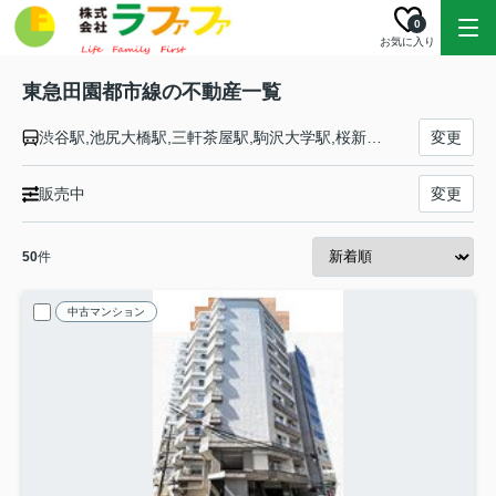
0
お気に入り
東急田園都市線の不動産一覧
渋谷駅,池尻大橋駅,三軒茶屋駅,駒沢大学駅,桜新町駅,用賀駅,二子玉川駅,二子新地駅,高津駅,武蔵溝ノ口駅,梶が谷駅,宮崎台駅,宮前平駅,鷺沼駅,たまプラーザ駅,あざみ野駅,江田駅,市が尾駅,藤が丘駅,青葉台駅,田奈駅,長津田駅,つくし野駅,すずかけ台駅,南町田グランベリーＰ駅,つきみ野駅,中央林間駅
変更
販売中
変更
50
件
中古マンション