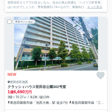
世田谷区エリアでの住まいなら、住み心地も快適な「ハイツ三軒茶屋」
はいかがでしょうか。専有面積51.74㎡なので、家族向け...
もっと見る
中古マンション
NEW
世田谷区池尻
クラッシィハウス世田谷公園
302号室
1
6,690
億
万円
3階 / 70.27㎡ / 3LDK /築13年
東急田園都市線「池尻大橋」駅 徒歩7分
東急田園都市線「三軒茶屋」駅 徒歩10分