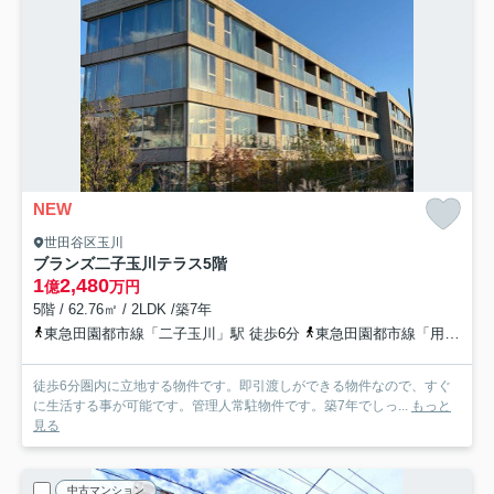
NEW
世田谷区玉川
ブランズ二子玉川テラス
5階
1
2,480
億
万円
5階 / 62.76㎡ / 2LDK /築7年
東急田園都市線「二子玉川」駅 徒歩6分
東急田園都市線「用賀」駅 徒歩15分
徒歩6分圏内に立地する物件です。即引渡しができる物件なので、すぐ
に生活する事が可能です。管理人常駐物件です。築7年でしっ...
もっと
見る
中古マンション