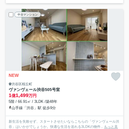
中古マンション
NEW
渋谷区桜丘町
ヴァンヴェール渋谷
505号室
1
1,499
億
万円
5階 / 66.91㎡ / 3LDK /築48年
山手線「渋谷」駅 徒歩9分
新生活を失敗せず、スタートさせたいならこちらの「ヴァンヴェール渋
谷」はいかがでしょうか。快適な生活を送れる3LDKの物件...
もっと見