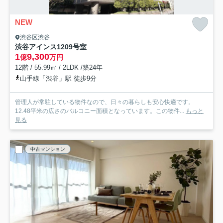
NEW
渋谷区渋谷
渋谷アインス
1209号室
1
9,300
億
万円
12階 / 55.99㎡ / 2LDK /築24年
山手線「渋谷」駅 徒歩9分
管理人が常駐している物件なので、日々の暮らしも安心快適です。
12.48平米の広さのバルコニー面積となっています。この物件...
もっと
見る
中古マンション