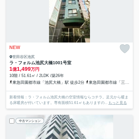
NEW
世田谷区池尻
ラ・フォルム池尻大橋
1001号室
1
1,499
億
万円
10階 / 51.61㎡ / 2LDK /築26年
東急田園都市線「池尻大橋」駅 徒歩2分
東急田園都市線「三軒茶屋」駅 徒歩17分
新着情報：ラ・フォルム池尻大橋の空室情報ならコチラ。足元から暖ま
る床暖房が付いています。専有面積51.61㎡もありますの...
もっと見る
中古マンション