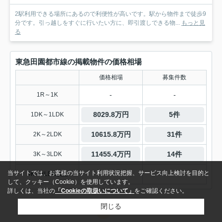
2駅利用できる場所にあるので利便性が高いです。駅から物件まで徒歩9
分です。引っ越しをすぐに行いたい方に、即引渡しできる物...
もっと見
る
東急田園都市線の掲載物件の価格相場
価格相場
募集件数
-
-
1R～1K
8029.8万円
5件
1DK～1LDK
10615.8万円
31件
2K～2LDK
11455.4万円
14件
3K～3LDK
当サイトでは、お客様の当サイト利用状況把握、サービス向上検討を目的と
-
-
4K～4LDK以上
して、クッキー（Cookie）を使用しています。
詳しくは、当社の
「Cookieの取扱いについて」
をご確認ください。
閉じる
1
2