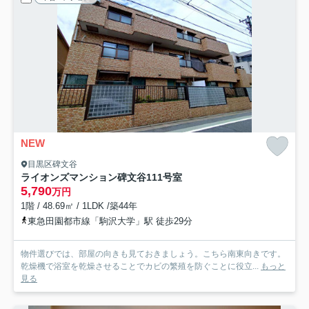
NEW
目黒区碑文谷
ライオンズマンション碑文谷
111号室
5,790
万円
1階 / 48.69㎡ / 1LDK /築44年
東急田園都市線「駒沢大学」駅 徒歩29分
物件選びでは、部屋の向きも見ておきましょう。こちら南東向きです。
乾燥機で浴室を乾燥させることでカビの繁殖を防ぐことに役立...
もっと
見る