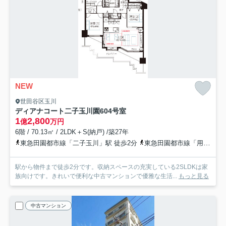
NEW
世田谷区玉川
ディアナコート二子玉川園
604号室
1
2,800
億
万円
6階 / 70.13㎡ / 2LDK＋S(納戸) /築27年
東急田園都市線「二子玉川」駅 徒歩2分
東急田園都市線「用賀」駅 徒歩22分
駅から物件まで徒歩2分です。収納スペースの充実している2SLDKは家
族向けです。きれいで便利な中古マンションで優雅な生活...
もっと見る
中古マンション