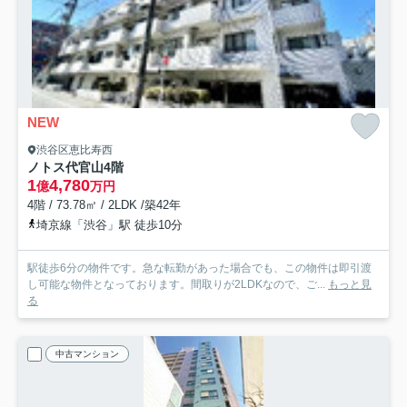
NEW
渋谷区恵比寿西
ノトス代官山
4階
1
4,780
億
万円
4階 / 73.78㎡ / 2LDK /築42年
埼京線「渋谷」駅 徒歩10分
駅徒歩6分の物件です。急な転勤があった場合でも、この物件は即引渡
し可能な物件となっております。間取りが2LDKなので、ご...
もっと見
る
中古マンション