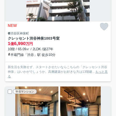
NEW
渋谷区神泉町
クレッセント渋谷神泉
1003号室
1
6,990
億
万円
10階 / 65.09㎡ / 2LDK /築27年
半蔵門線「渋谷」駅 徒歩10分
新生活を失敗せず、スタートさせたいならこちらの「クレッセント渋谷
神泉」はいかがでしょうか。高層建築がお好きな方は13階建...
もっと見
る
中古マンション