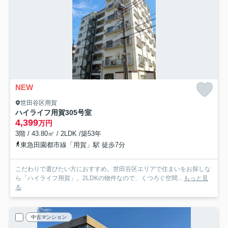
NEW
世田谷区用賀
ハイライフ用賀
305号室
4,399
万円
3階 / 43.80㎡ / 2LDK /築53年
東急田園都市線「用賀」駅 徒歩7分
こだわりで選びたい方におすすめ。世田谷区エリアで住まいをお探しな
ら「ハイライフ用賀」。2LDKの物件なので、くつろぐ空間...
もっと見
る
中古マンション