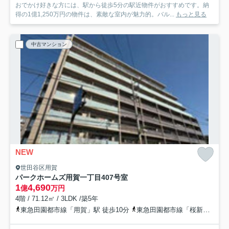
おでかけ好きな方には、駅から徒歩5分の駅近物件がおすすめです。納
得の1億1,250万円の物件は、素敵な室内が魅力的。バル...
もっと見る
中古マンション
NEW
世田谷区用賀
パークホームズ用賀一丁目
407号室
1
4,690
億
万円
4階 / 71.12㎡ / 3LDK /築5年
東急田園都市線「用賀」駅 徒歩10分
東急田園都市線「桜新町」駅 徒歩19分