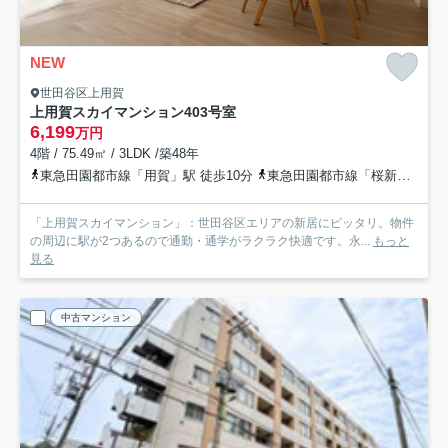
NEW
世田谷区上用賀
上用賀スカイマンション
403号室
6,199
万円
4階 / 75.49㎡ / 3LDK /築48年
東急田園都市線「用賀」駅 徒歩10分
東急田園都市線「桜新町」駅 徒歩16分
「上用賀スカイマンション」：世田谷区エリアの新居にピッタリ。物件
の周辺に駅が2つあるので通勤・通学がラクラク快適です。永...
もっと
見る
中古マンション