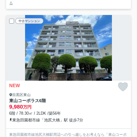
る
中古マンション
NEW
目黒区東山
東山コーポラス
6階
9,980
万円
6階 / 78.30㎡ / 2LDK /築56年
東急田園都市線「池尻大橋」駅 徒歩7分
東急田園都市線池尻大橋駅周辺への引っ越しをお考えなら「東山コーポ