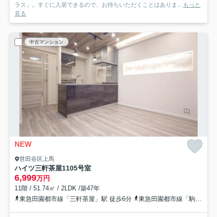
ラス」。すぐに入居できるので、お待ちいただくことはありま...
もっと
見る
中古マンション
NEW
世田谷区上馬
ハイツ三軒茶屋
1105号室
6,999
万円
11階 / 51.74㎡ / 2LDK /築47年
東急田園都市線「三軒茶屋」駅 徒歩6分
東急田園都市線「駒沢大学」駅 徒歩17分