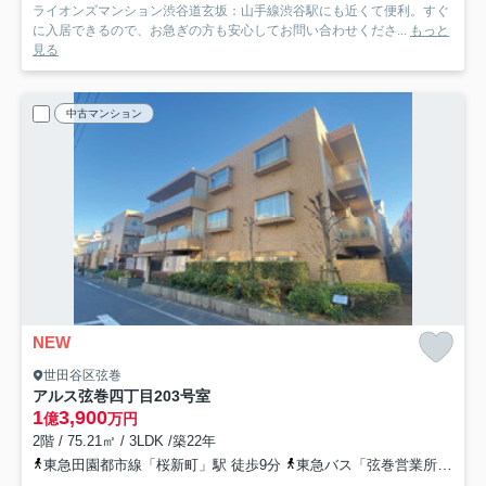
ライオンズマンション渋谷道玄坂：山手線渋谷駅にも近くて便利。すぐ
に入居できるので、お急ぎの方も安心してお問い合わせくださ...
もっと
見る
中古マンション
NEW
世田谷区弦巻
アルス弦巻四丁目
203号室
1
3,900
億
万円
2階 / 75.21㎡ / 3LDK /築22年
東急田園都市線「桜新町」駅 徒歩9分
東急バス「弦巻営業所」バス停下車 徒歩4分