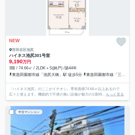
NEW
世田谷区池尻
ハイネス池尻
301号室
9,190
万円
3階 / 74.66㎡ / 2LDK＋S(納戸) /築44年
東急田園都市線「池尻大橋」駅 徒歩5分
東急田園都市線「三軒茶屋」駅 徒歩18分
「ハイネス池尻」のここがイチオシ。専有面積74.66㎡以上あるので
広々と使えます。機能的で不便の無い設備が魅力の1億99...
もっと見る
中古マンション