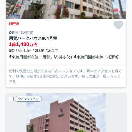
NEW
世田谷区用賀
用賀パークハウス
604号室
1
1,480
億
万円
6階 / 63.13㎡ / 2LDK /築21年
東急田園都市線「用賀」駅 徒歩3分
東急田園都市線「桜新町」駅 徒歩14分
便利で快適な生活ができる中古マンションです。駅へのアクセスも良好
で、物件から徒歩3分圏内に駅がございます。毎日の通勤・通...
もっと
見る
中古マンション