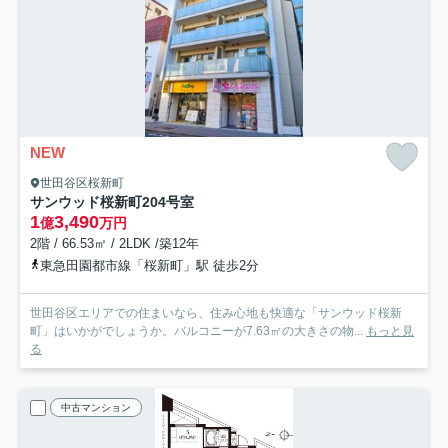
NEW
世田谷区桜新町
サンウッド桜新町
204号室
1
3,490
億
万円
2階 / 66.53㎡ / 2LDK /築12年
東急田園都市線「桜新町」駅 徒歩2分
世田谷区エリアでの住まいなら、住み心地も快適な「サンウッド桜新
町」はいかがでしょうか。バルコニーが7.63㎡の大きさの物...
もっと見
る
中古マンション