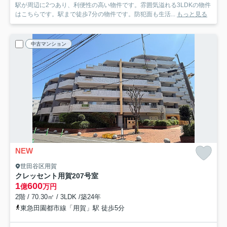
駅が周辺に2つあり、利便性の高い物件です。雰囲気溢れる3LDKの物件
はこちらです。駅まで徒歩7分の物件です。防犯面も生活...
もっと見る
中古マンション
NEW
世田谷区用賀
クレッセント用賀
207号室
1
600
億
万円
2階 / 70.30㎡ / 3LDK /築24年
東急田園都市線「用賀」駅 徒歩5分