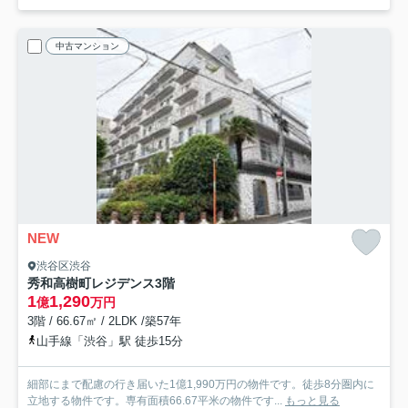
中古マンション
NEW
渋谷区渋谷
秀和高樹町レジデンス
3階
1
1,290
億
万円
3階 / 66.67㎡ / 2LDK /築57年
山手線「渋谷」駅 徒歩15分
細部にまで配慮の行き届いた1億1,990万円の物件です。徒歩8分圏内に
立地する物件です。専有面積66.67平米の物件です...
もっと見る