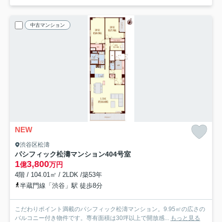
中古マンション
NEW
渋谷区松濤
パシフィック松濤マンション
404号室
1
3,800
億
万円
4階 / 104.01㎡ / 2LDK /築53年
半蔵門線「渋谷」駅 徒歩8分
こだわりポイント満載のパシフィック松濤マンション。9.95㎡の広さの
バルコニー付き物件です。専有面積は30坪以上で開放感...
もっと見る