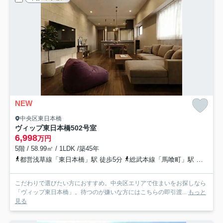
NEW
中央区東日本橋
ヴィップ東日本橋
502号室
6,998
万円
5階 / 58.99㎡ / 1LDK /築45年
都営浅草線「東日本橋」駅 徒歩5分
総武本線「馬喰町」駅 徒歩5分
こだわりで選びたい方におすすめ。中央区エリアで住まいをお探しなら
「ヴィップ東日本橋」。待つのが嫌いな方にはこちらの即引渡...
もっと
見る