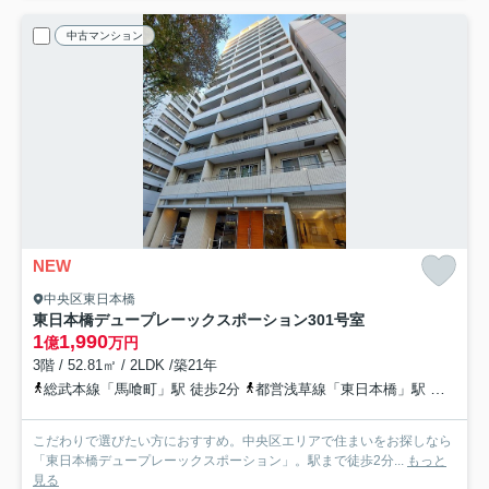
中古マンション
NEW
中央区東日本橋
東日本橋デュープレーックスポーション
301号室
1
1,990
億
万円
3階 / 52.81㎡ / 2LDK /築21年
総武本線「馬喰町」駅 徒歩2分
都営浅草線「東日本橋」駅 徒歩3分
こだわりで選びたい方におすすめ。中央区エリアで住まいをお探しなら
「東日本橋デュープレーックスポーション」。駅まで徒歩2分...
もっと
見る