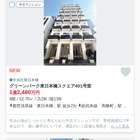
中古マンション
NEW
中央区東日本橋
グリーンパーク東日本橋スクエア
401号室
1
2,480
億
万円
4階 / 52.70㎡ / 2LDK /築13年
都営浅草線「東日本橋」駅 徒歩2分
総武本線「馬喰町」駅 徒歩3分
住み心地がしっかりと考えられた中古マンションです。専有面積52.7平
米なので、使い勝手がいいです。満足のいく設備も用意さ...
もっと見る