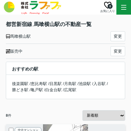
0
お気に入り
都営新宿線 馬喰横山駅の不動産一覧
馬喰横山駅
変更
販売中
変更
おすすめの駅
後楽園駅
/
恵比寿駅
/
目黒駅
/
月島駅
/
池袋駅
/
入谷駅
/
勝どき駅
/
亀戸駅
/
白金台駅
/
広尾駅
8
件
中古マンション