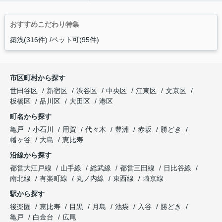
おすすめこだわり特集
築浅(316件)
ペット可(95件)
市区町村から探す
世田谷区
新宿区
渋谷区
中央区
江東区
文京区
板橋区
品川区
大田区
港区
町名から探す
亀戸
小石川
用賀
代々木
豊洲
赤坂
勝どき
幡ヶ谷
大島
恵比寿
沿線から探す
都営大江戸線
山手線
総武線
都営三田線
日比谷線
南北線
有楽町線
丸ノ内線
東西線
埼京線
駅から探す
後楽園
恵比寿
目黒
月島
池袋
入谷
勝どき
亀戸
白金台
広尾