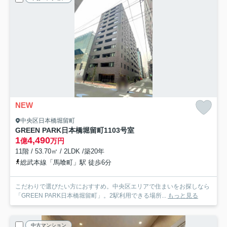
NEW
中央区日本橋堀留町
GREEN PARK日本橋堀留町
1103号室
1
4,490
億
万円
11階 / 53.70㎡ / 2LDK /築20年
総武本線「馬喰町」駅 徒歩6分
こだわりで選びたい方におすすめ。中央区エリアで住まいをお探しなら
「GREEN PARK日本橋堀留町」。2駅利用できる場所...
もっと見る
中古マンション