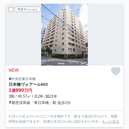
中古マンション
NEW
中央区東日本橋
日本橋ヴォアール
603
1
990
億
万円
3階 / 40.57㎡ / 2LDK /築21年
都営浅草線「東日本橋」駅 徒歩2分
4.32㎡の広さのバルコニー付き物件です。駅まで徒歩2分なので、移動
時間を短縮できます。快適な生活のために設計された中古...
もっと見る