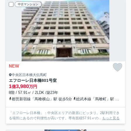
中古マンション
NEW
中央区日本橋大伝馬町
エフローレ日本橋
801号室
1
3,980
億
万円
8階 / 57.91㎡ / 2LDK /築23年
都営新宿線「馬喰横山」駅 徒歩5分
総武本線「馬喰町」駅 徒歩5分
「エフローレ日本橋」：中央区エリアの新居にピッタリ。2駅利用でき
る場所にあるので利便性が高いです。専有面積57.91㎡の...
もっと見る