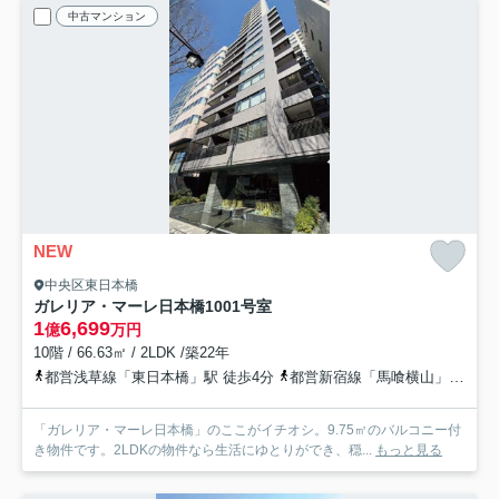
中古マンション
NEW
中央区東日本橋
ガレリア・マーレ日本橋
1001号室
1
6,699
億
万円
10階 / 66.63㎡ / 2LDK /築22年
都営浅草線「東日本橋」駅 徒歩4分
都営新宿線「馬喰横山」駅 徒歩5分
「ガレリア・マーレ日本橋」のここがイチオシ。9.75㎡のバルコニー付
き物件です。2LDKの物件なら生活にゆとりができ、穏...
もっと見る