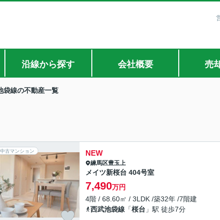
沿線から探す
会社概要
売
池袋線の不動産一覧
中古マンション
NEW
練馬区
豊玉上
メイツ新桜台 404号室
7,490
万円
4階 / 68.60㎡ / 3LDK /築32年 /7階建
西武池袋線
「
桜台
」駅 徒歩7分