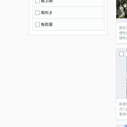
最上階
南向き
角部屋
新生
便性
便性
新着
方に
要望