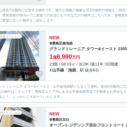
ら徒歩7分圏内に位置する物件です。魅力が満載の素敵な3LDK物件の情報をご用意し
。専有面積が68.6㎡でご家族での生活にも十分な広さの物件はこちらです。多種
ご要望に沿った物件をご紹介します。
中古マンション
NEW
豊島区
南池袋
グランドミレーニア タワー&イースト 230
1
6,990
億
万円
23階 / 68.03㎡ / 3LDK /築11年 /31階建
山手線
「
池袋
」駅 徒歩6分
ンドミレーニア タワー&イースト：山手線池袋駅にも近くて便利。徒歩6分圏内に立
DKの物件はこちらです。豊島区エリア内にある山手線池袋周辺で不動産をお求めな
るよう、しっかりとサポートいたします。
中古マンション
NEW
豊島区
目白
オープンレジデンシア目白フロントコート 2