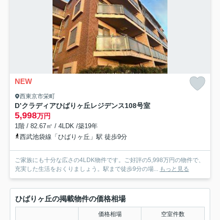
NEW
西東京市栄町
D’クラディアひばりヶ丘レジデンス
108号室
5,998
万円
1階 / 82.67㎡ / 4LDK /築19年
西武池袋線「ひばりヶ丘」駅 徒歩9分
ご家族にも十分な広さの4LDK物件です。ご好評の5,998万円の物件で、
充実した生活をおくりましょう。駅まで徒歩9分の場...
もっと見る
ひばりヶ丘の掲載物件の価格相場
価格相場
空室件数