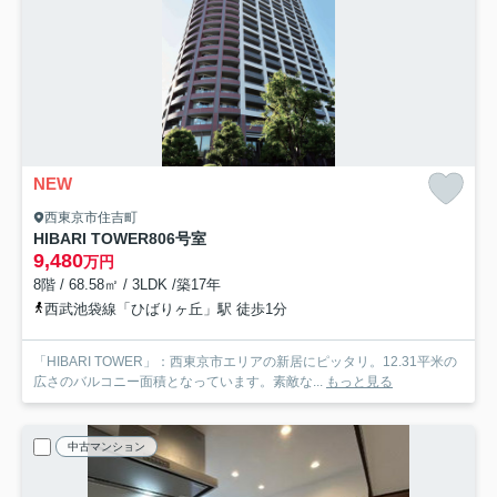
NEW
西東京市住吉町
HIBARI TOWER
806号室
9,480
万円
8階 / 68.58㎡ / 3LDK /築17年
西武池袋線「ひばりヶ丘」駅 徒歩1分
「HIBARI TOWER」：西東京市エリアの新居にピッタリ。12.31平米の
広さのバルコニー面積となっています。素敵な...
もっと見る
中古マンション