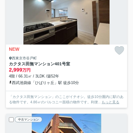
NEW
西東京市谷戸町
カクタス田無マンション
401号室
2,999
万円
4階 / 66.31㎡ / 3LDK /築52年
西武池袋線「ひばりヶ丘」駅 徒歩10分
「カクタス田無マンション」のここがイチオシ。徒歩10分圏内に駅のあ
る物件です。4.86㎡のバルコニー面積の物件です。利便...
もっと見る
中古マンション