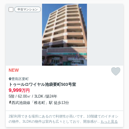
中古マンション
NEW
豊島区要町
トゥールロワイヤル池袋要町
503号室
9,999
万円
5階 / 62.00㎡ / 3LDK /築24年
西武池袋線「椎名町」駅 徒歩13分
2駅利用できる場所にあるので利便性が高いです。10階建てのイチオシ
の物件。3LDKの物件は室内も広々としており、開放感が...
もっと見る