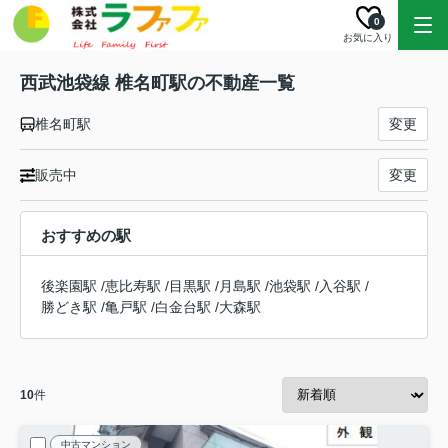
0
お気に入り
西武池袋線 椎名町駅の不動産一覧
椎名町駅
変更
販売中
変更
おすすめの駅
後楽園駅
/
恵比寿駅
/
目黒駅
/
月島駅
/
池袋駅
/
入谷駅
/
勝どき駅
/
亀戸駅
/
白金台駅
/
大森駅
10
件
中古マンション