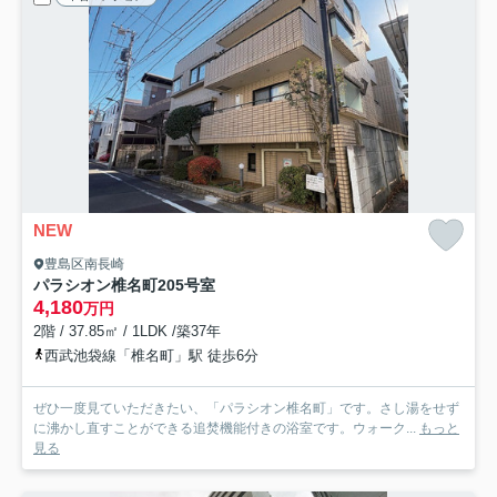
NEW
豊島区南長崎
パラシオン椎名町
205号室
4,180
万円
2階 / 37.85㎡ / 1LDK /築37年
西武池袋線「椎名町」駅 徒歩6分
ぜひ一度見ていただきたい、「パラシオン椎名町」です。さし湯をせず
に沸かし直すことができる追焚機能付きの浴室です。ウォーク...
もっと
見る