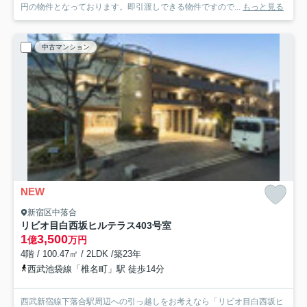
円の物件となっております。即引渡しできる物件ですので...
もっと見る
中古マンション
NEW
新宿区中落合
リビオ目白西坂ヒルテラス
403号室
1
3,500
億
万円
4階 / 100.47㎡ / 2LDK /築23年
西武池袋線「椎名町」駅 徒歩14分
西武新宿線下落合駅周辺への引っ越しをお考えなら「リビオ目白西坂ヒ