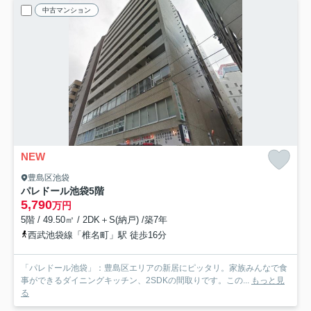
中古マンション
NEW
豊島区池袋
パレドール池袋
5階
5,790
万円
5階 / 49.50㎡ / 2DK＋S(納戸) /築7年
西武池袋線「椎名町」駅 徒歩16分
「パレドール池袋」：豊島区エリアの新居にピッタリ。家族みんなで食
事ができるダイニングキッチン、2SDKの間取りです。この...
もっと見
る