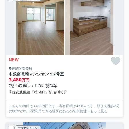
NEW
豊島区南長崎
中銀南長崎マンシオン
707号室
3,480
万円
7階 / 45.80㎡ / 1LDK /築54年
西武池袋線「椎名町」駅 徒歩8分
こちらの物件は3,480万円です。専有面積は45.8㎡です。駅まで徒歩8分
の物件です。2駅利用できる場所にあるので利便性...
もっと見る
中古マンション