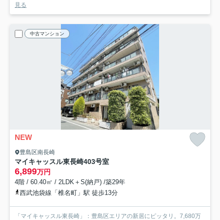
見る
中古マンション
NEW
豊島区南長崎
マイキャッスル東長崎
403号室
6,899
万円
4階 / 60.40㎡ / 2LDK＋S(納戸) /築29年
西武池袋線「椎名町」駅 徒歩13分
「マイキャッスル東長崎」：豊島区エリアの新居にピッタリ。7,680万