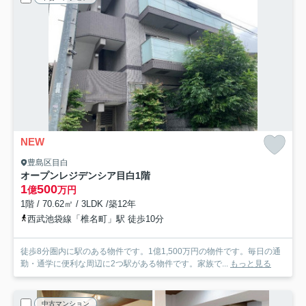
NEW
豊島区目白
オープンレジデンシア目白
1階
1
500
億
万円
1階 / 70.62㎡ / 3LDK /築12年
西武池袋線「椎名町」駅 徒歩10分
徒歩8分圏内に駅のある物件です。1億1,500万円の物件です。毎日の通
勤・通学に便利な周辺に2つ駅がある物件です。家族で...
もっと見る
中古マンション