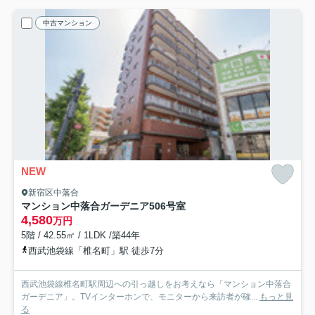
中古マンション
NEW
新宿区中落合
マンション中落合ガーデニア
506号室
4,580
万円
5階 / 42.55㎡ / 1LDK /築44年
西武池袋線「椎名町」駅 徒歩7分
西武池袋線椎名町駅周辺への引っ越しをお考えなら「マンション中落合
ガーデニア」。TVインターホンで、モニターから来訪者が確...
もっと見
る