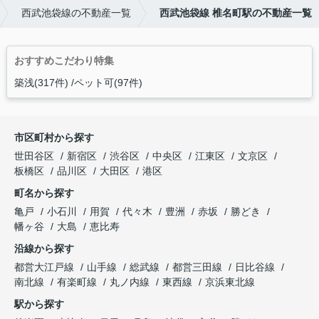
西武池袋線の不動産一覧
西武池袋線 椎名町駅の不動産一覧
おすすめこだわり特集
築浅(317件)
ペット可(97件)
市区町村から探す
世田谷区
新宿区
渋谷区
中央区
江東区
文京区
板橋区
品川区
大田区
港区
町名から探す
亀戸
小石川
用賀
代々木
豊洲
赤坂
勝どき
幡ヶ谷
大島
恵比寿
沿線から探す
都営大江戸線
山手線
総武線
都営三田線
日比谷線
南北線
有楽町線
丸ノ内線
東西線
京浜東北線
駅から探す