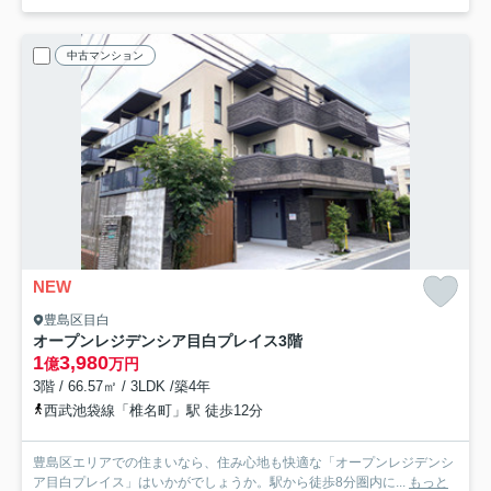
中古マンション
NEW
豊島区目白
オープンレジデンシア目白プレイス
3階
1
3,980
億
万円
3階 / 66.57㎡ / 3LDK /築4年
西武池袋線「椎名町」駅 徒歩12分
豊島区エリアでの住まいなら、住み心地も快適な「オープンレジデンシ
ア目白プレイス」はいかがでしょうか。駅から徒歩8分圏内に...
もっと