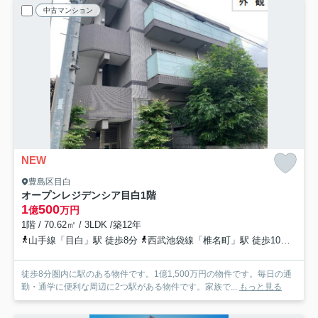
中古マンション
NEW
豊島区目白
オープンレジデンシア目白
1階
1
500
億
万円
1階 / 70.62㎡ / 3LDK /築12年
山手線「目白」駅 徒歩8分
西武池袋線「椎名町」駅 徒歩10分
有楽
徒歩8分圏内に駅のある物件です。1億1,500万円の物件です。毎日の通
勤・通学に便利な周辺に2つ駅がある物件です。家族で...
もっと見る