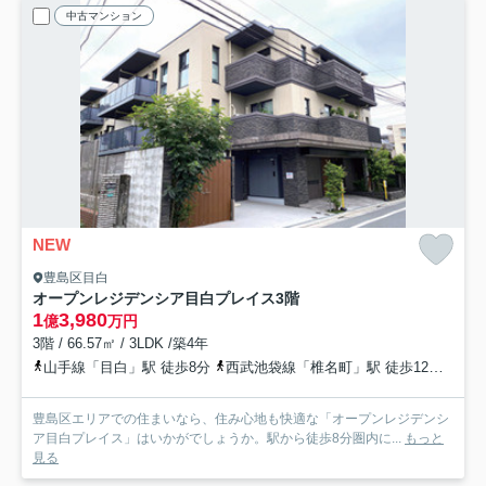
中古マンション
NEW
豊島区目白
オープンレジデンシア目白プレイス
3階
1
3,980
億
万円
3階 / 66.57㎡ / 3LDK /築4年
山手線「目白」駅 徒歩8分
西武池袋線「椎名町」駅 徒歩12分
山手
豊島区エリアでの住まいなら、住み心地も快適な「オープンレジデンシ
ア目白プレイス」はいかがでしょうか。駅から徒歩8分圏内に...
もっと
見る