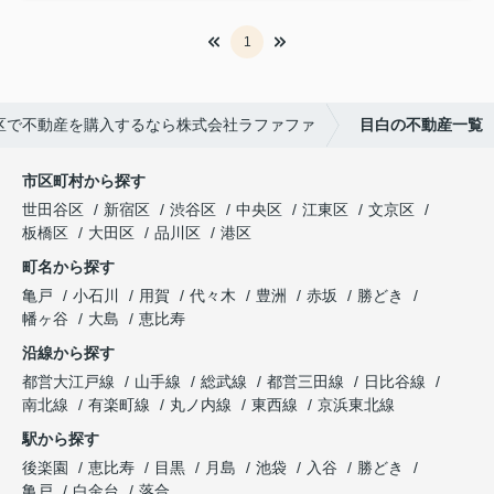
1
区で不動産を購入するなら株式会社ラファファ
目白の不動産一覧
市区町村から探す
世田谷区
新宿区
渋谷区
中央区
江東区
文京区
板橋区
大田区
品川区
港区
町名から探す
亀戸
小石川
用賀
代々木
豊洲
赤坂
勝どき
幡ヶ谷
大島
恵比寿
沿線から探す
都営大江戸線
山手線
総武線
都営三田線
日比谷線
南北線
有楽町線
丸ノ内線
東西線
京浜東北線
駅から探す
後楽園
恵比寿
目黒
月島
池袋
入谷
勝どき
亀戸
白金台
落合