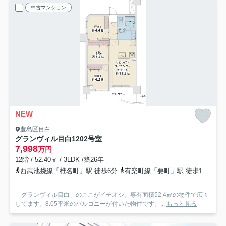
中古マンション
NEW
豊島区目白
グランヴィル目白
1202号室
7,998
万円
12階 / 52.40㎡ / 3LDK /築26年
西武池袋線「椎名町」駅 徒歩6分
有楽町線「要町」駅 徒歩16分
山
「グランヴィル目白」のここがイチオシ。専有面積52.4㎡の物件で広々
してます。8.05平米のバルコニーが付いた物件です。...
もっと見る