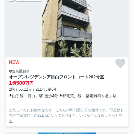
NEW
豊島区目白
オープンレジデンシア目白フロントコート
202号室
1
500
億
万円
2階 / 55.12㎡ / 2LDK /築6年
山手線「目白」駅 徒歩4分
都電荒川線「都電雑司ヶ谷」駅 徒歩10分
お忙しい方にお勧めなのが、こちらの即引渡し可の物件です。部屋数も
充実で家族向けの2LDKになっております。いつかこんな家...
もっと見
る