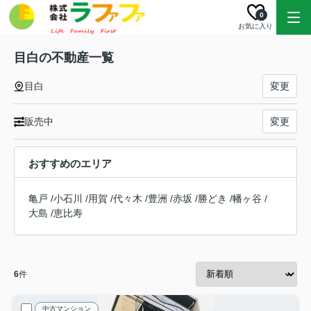
0
お気に入り
目白の不動産一覧
目白
変更
販売中
変更
おすすめのエリア
亀戸
/
小石川
/
用賀
/
代々木
/
豊洲
/
赤坂
/
勝どき
/
幡ヶ谷
/
大島
/
恵比寿
6
件
中古マンション