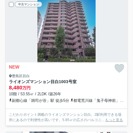
中古マンション
NEW
豊島区目白
ライオンズマンション目白
1003号室
8,480
万円
10階 / 53.55㎡ / 2LDK /築26年
副都心線「雑司が谷」駅 徒歩5分
都電荒川線「鬼子母神前」駅 徒歩6分
こだわりポイント満載のライオンズマンション目白。2駅利用できる場
所にあるので利便性が高いです。5.85㎡の広さのバルコニ...
もっと見る