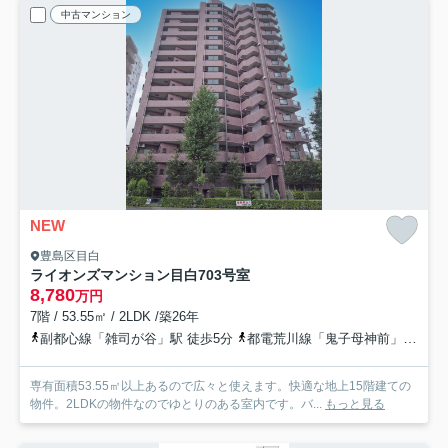
中古マンション
NEW
豊島区目白
ライオンズマンション目白
703号室
8,780
万円
7階 / 53.55㎡ / 2LDK /築26年
副都心線「雑司が谷」駅 徒歩5分
都電荒川線「鬼子母神前」駅 徒歩6分
専有面積53.55㎡以上あるので広々と使えます。快適な地上15階建ての
物件。2LDKの物件なのでゆとりのある室内です。バ...
もっと見る