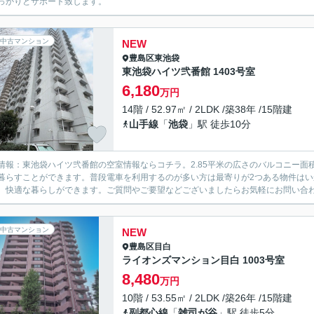
っかりとサポート致します。
中古マンション
NEW
豊島区
東池袋
東池袋ハイツ弐番館 1403号室
6,180
万円
14階 / 52.97㎡ / 2LDK /築38年 /15階建
山手線
「
池袋
」駅 徒歩10分
情報：東池袋ハイツ弐番館の空室情報ならコチラ。2.85平米の広さのバルコニー
暮らすことができます。普段電車を利用するのが多い方は最寄りが2つある物件は
、快適な暮らしができます。ご質問やご要望などございましたらお気軽にお問い合
中古マンション
NEW
豊島区
目白
ライオンズマンション目白 1003号室
8,480
万円
10階 / 53.55㎡ / 2LDK /築26年 /15階建
副都心線
「
雑司が谷
」駅 徒歩5分