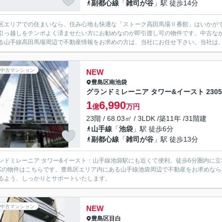
副都心線
「
雑司が谷
」駅 徒歩14分
区エリアでの住まいなら、住み心地も快適な「ストーク高田馬場Ⅱ番館」はいかがで
引っ越しをテンポよく済ませたい方にお勧めなのが即引渡し可の物件です。中古な
る山手線高田馬場周辺で不動産情報をお求めの方は、当社にお任せ下さい。当社は、お
中古マンション
NEW
豊島区
南池袋
グランドミレーニア タワー&イースト 230
1
6,990
億
万円
23階 / 68.03㎡ / 3LDK /築11年 /31階建
山手線
「
池袋
」駅 徒歩6分
副都心線
「
雑司が谷
」駅 徒歩13分
ンドミレーニア タワー&イースト：山手線池袋駅にも近くて便利。徒歩6分圏内に立
DKの物件はこちらです。豊島区エリア内にある山手線池袋周辺で不動産をお求めな
るよう、しっかりとサポートいたします。
中古マンション
NEW
豊島区
目白