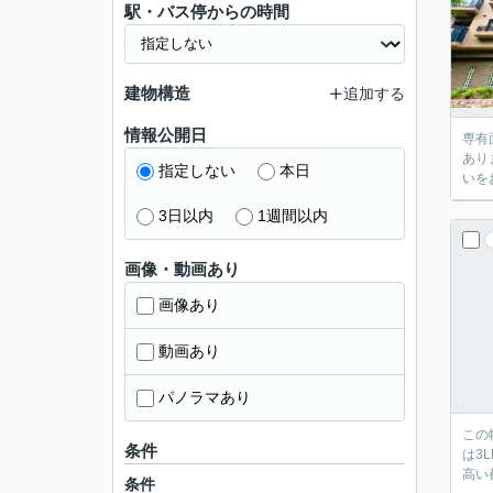
駅・バス停からの時間
建物構造
追加する
情報公開日
専有
あり
指定しない
本日
いを
3日以内
1週間以内
画像・動画あり
画像あり
動画あり
パノラマあり
この
条件
は3
高い
条件