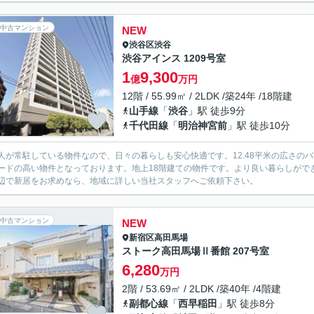
中古マンション
NEW
渋谷区
渋谷
渋谷アインス 1209号室
1
9,300
億
万円
12階 / 55.99㎡ / 2LDK /築24年 /18階建
山手線
「
渋谷
」駅 徒歩9分
千代田線
「
明治神宮前
」駅 徒歩10分
人が常駐している物件なので、日々の暮らしも安心快適です。12.48平米の広さのバ
ードの高い物件となっております。地上18階建ての物件です。より良い暮らしがで
辺で新居をお求めなら、地域に詳しい当社スタッフへご依頼下さい。
中古マンション
NEW
新宿区
高田馬場
ストーク高田馬場Ⅱ番館 207号室
6,280
万円
2階 / 53.69㎡ / 2LDK /築40年 /4階建
副都心線
「
西早稲田
」駅 徒歩8分