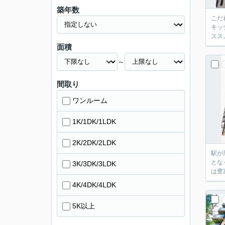
築年数
こだ
キッ
スス
面積
～
間取り
ワンルーム
1K/1DK/1LDK
2K/2DK/2LDK
駅が
とな
3K/3DK/3LDK
は豊
4K/4DK/4LDK
5K以上