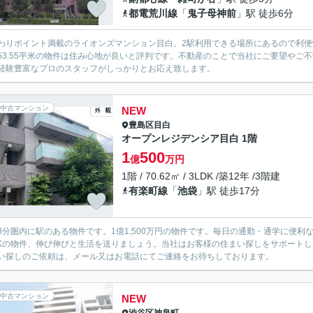
都電荒川線
「
鬼子母神前
」駅 徒歩6分
わりポイント満載のライオンズマンション目白。2駅利用できる場所にあるので利便性
53.55平米の物件は住み心地が良いと評判です。不動産のことで当社にご要望やご
経験豊富なプロのスタッフがしっかりとお応え致します。
中古マンション
NEW
豊島区
目白
オープンレジデンシア目白 1階
1
500
億
万円
1階 / 70.62㎡ / 3LDK /築12年 /3階建
有楽町線
「
池袋
」駅 徒歩17分
8分圏内に駅のある物件です。1億1,500万円の物件です。毎日の通勤・通学に便
DKの物件、伸び伸びと生活を送りましょう。当社はお客様の住まい探しをサポート
い探しのご依頼は、メール又はお電話にてご連絡をお待ちしております。
中古マンション
NEW