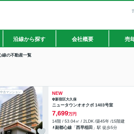
沿線から探す
会社概要
売
心線の不動産一覧
中古マンション
NEW
新宿区
大久保
ニュータウンオオクボ 1403号室
7,699
万円
14階 / 53.04㎡ / 2LDK /築45年 /15階建
副都心線
「
西早稲田
」駅 徒歩5分