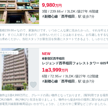
9,980
万円
3階 / 239.66㎡ / 3LDK /築27年 /6階建
副都心線
「
西早稲田
」駅 徒歩7分
面積239.66㎡なので、家族向けです。いつかこんな家に住みたかった、それを叶え
ます。すぐに入居できるので、お待ちいただくことはありません。お引越しをする
お求めください。当社スタッフが新生活を快適にスタートできるよう、しっかりと
中古マンション
NEW
新宿区
西早稲田
レジェンド西早稲田フォレストタワー 605
1
3,999
億
万円
6階 / 72.95㎡ / 3LDK /築27年 /12階建
副都心線
「
西早稲田
」駅 徒歩7分
物件は1億4,999万円と、グレードの高い物件となっております。2駅利用できる
LDKの物件、伸び伸びと生活を送りましょう。物件から徒歩4分の場所に駅があれ
都電荒川線面影橋周辺はいかがでしょうか。こだわりやご要望などございましたら、当