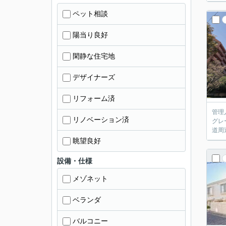
ペット相談
陽当り良好
閑静な住宅地
デザイナーズ
リフォーム済
管理
リノベーション済
グレ
道周
眺望良好
設備・仕様
メゾネット
ベランダ
バルコニー