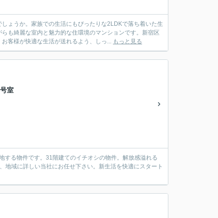
しょうか。家族での生活にもぴったりな2LDKで落ち着いた生
がらも綺麗な室内と魅力的な住環境のマンションです。新宿区
客様が快適な生活が送れるよう、しっ...
もっと見る
5号室
地する物件です。31階建てのイチオシの物件。解放感溢れる
ら、地域に詳しい当社にお任せ下さい。新生活を快適にスタート