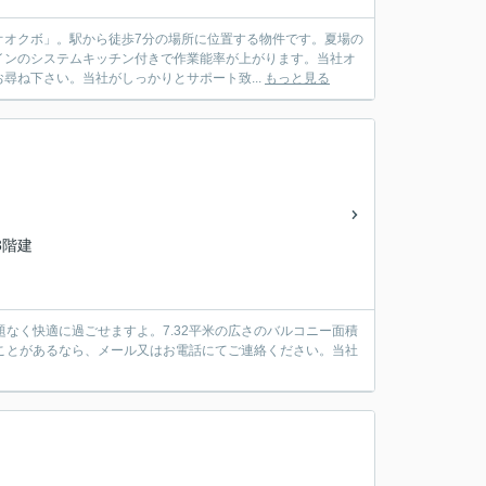
オオクボ」。駅から徒歩7分の場所に位置する物件です。夏場の
インのシステムキッチン付きで作業能率が上がります。当社オ
尋ね下さい。当社がしっかりとサポート致...
もっと見る
13階建
題なく快適に過ごせますよ。7.32平米の広さのバルコニー面積
ことがあるなら、メール又はお電話にてご連絡ください。当社