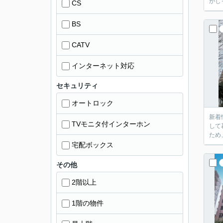
がし
CS
BS
CATV
インターネット対応
セキュリティ
オートロック
新着
TVモニタ付インターホン
して
ため
宅配ボックス
その他
2階以上
1階の物件