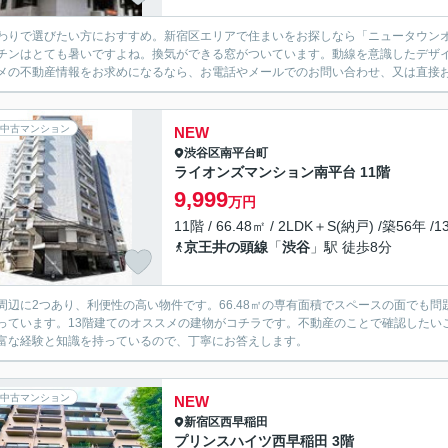
わりで選びたい方におすすめ。新宿区エリアで住まいをお探しなら「ニュータウン
チンはとても暑いですよね。換気ができる窓がついています。動線を意識したデザ
メの不動産情報をお求めになるなら、お電話やメールでのお問い合わせ、又は直接お
中古マンション
NEW
渋谷区
南平台町
ライオンズマンション南平台 11階
9,999
万円
11階 / 66.48㎡ / 2LDK＋S(納戸) /築56年 /
京王井の頭線
「
渋谷
」駅 徒歩8分
周辺に2つあり、利便性の高い物件です。66.48㎡の専有面積でスペースの面でも問
っています。13階建てのオススメの建物がコチラです。不動産のことで確認したい
富な経験と知識を持っているので、丁寧にお答えします。
中古マンション
NEW
新宿区
西早稲田
プリンスハイツ西早稲田 3階