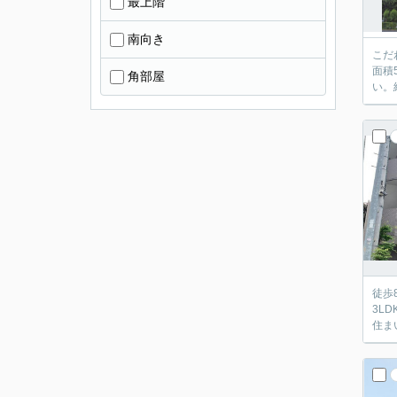
最上階
南向き
こだ
面積
角部屋
い。
徒歩
3L
住ま