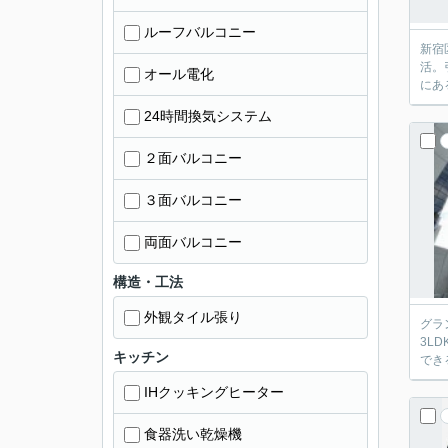
ルーフバルコニー
新宿
活。
オール電化
にあ
24時間換気システム
２面バルコニー
３面バルコニー
両面バルコニー
構造・工法
外観タイル張り
グラ
3L
キッチン
でき
IHクッキングヒーター
食器洗い乾燥機