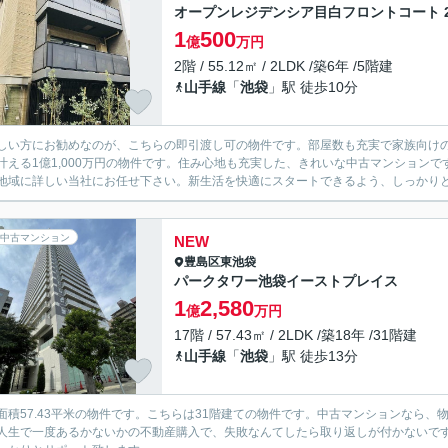
オープンレジデンシア目白フロントコート 2
1
500
億
万円
2階 / 55.12㎡ / 2LDK /築6年 /5階建
山手線
「
池袋
」駅 徒歩10分
しい方にお勧めなのが、こちらの即引渡し可の物件です。部屋数も充実で家族向けの
叶える1億1,000万円の物件です。住み心地も充実した、きれいな中古マンション
地域に詳しい当社にお任せ下さい。新生活を快適にスタートできるよう、しっかり
中古マンション
NEW
豊島区
東池袋
パークタワー池袋イーストプレイス
1
2,580
億
万円
17階 / 57.43㎡ / 2LDK /築18年 /31階建
山手線
「
池袋
」駅 徒歩13分
面積57.43平米の物件です。こちらは31階建ての物件です。中古マンションなら、
人生で一度あるかないかの不動産購入で、失敗なんてしたら取り返しが付かないで