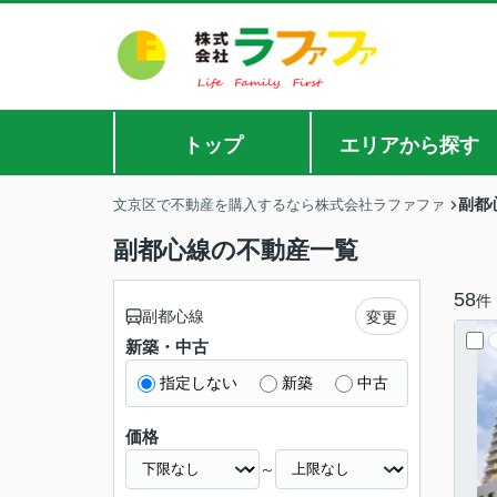
トップ
エリアから探す
副都
文京区で不動産を購入するなら株式会社ラファファ
副都心線の不動産一覧
58
件
副都心線
変更
新築・中古
指定しない
新築
中古
価格
～