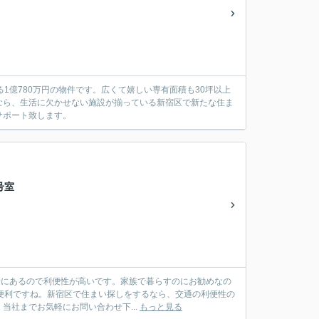
る1億780万円の物件です。広くて嬉しい専有面積も30坪以上
なら、生活に欠かせない施設が揃っている新宿区で新たな住ま
サポート致します。
号室
場所にあるので利便性が高いです。家族で暮らすのにお勧めなの
ば便利ですね。新宿区で住まい探しをするなら、交通の利便性の
社までお気軽にお問い合わせ下...
もっと見る