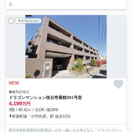
る
中古マンション
NEW
練馬区桜台
ドラゴンマンション桜台壱番館
301号室
4,199
万円
3階 / 40.42㎡ / 1LDK /築26年
有楽町線「小竹向原」駅 徒歩12分
西武有楽町線新桜台駅周辺への引っ越しをお考えなら「ドラゴンマンシ