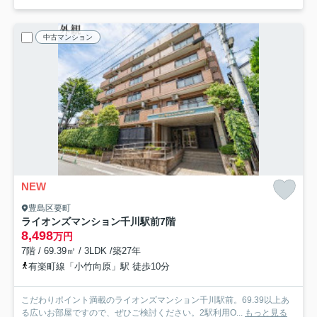
中古マンション
NEW
豊島区要町
ライオンズマンション千川駅前
7階
8,498
万円
7階 / 69.39㎡ / 3LDK /築27年
有楽町線「小竹向原」駅 徒歩10分
こだわりポイント満載のライオンズマンション千川駅前。69.39以上あ
る広いお部屋ですので、ぜひご検討ください。2駅利用O...
もっと見る