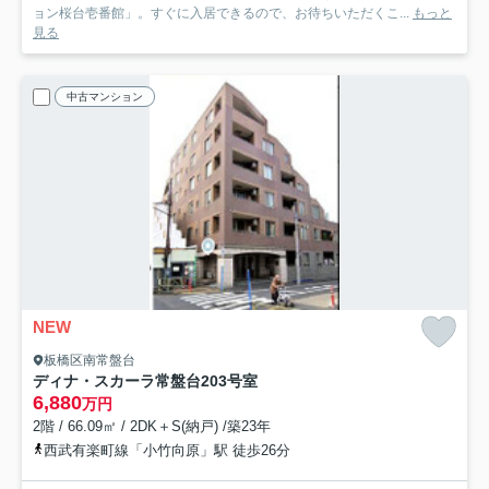
ョン桜台壱番館」。すぐに入居できるので、お待ちいただくこ...
もっと
見る
中古マンション
NEW
板橋区南常盤台
ディナ・スカーラ常盤台
203号室
6,880
万円
2階 / 66.09㎡ / 2DK＋S(納戸) /築23年
西武有楽町線「小竹向原」駅 徒歩26分