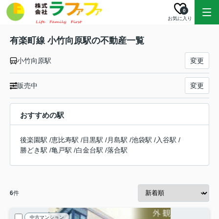
0
お気に入り
有楽町線 小竹向原駅の不動産一覧
小竹向原駅
変更
販売中
変更
おすすめの駅
後楽園駅
/
恵比寿駅
/
目黒駅
/
月島駅
/
池袋駅
/
入谷駅
/
勝どき駅
/
亀戸駅
/
白金台駅
/
落合駅
6
件
中古マンション