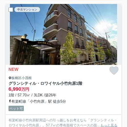
中古マンション
NEW
板橋区小茂根
グランシティル・ロワイヤル小竹向原
1階
6,990
万円
1階 / 57.70㎡ / 3LDK /築26年
有楽町線「小竹向原」駅 徒歩5分
ペット可
有楽町線小竹向原駅周辺への引っ越しをお考えなら「グランシティル・
ロワイヤル小竹向原」。57.7㎡の専有面積でスペースの面...
もっと見る