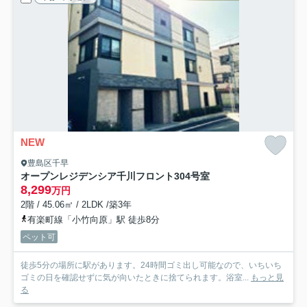
NEW
豊島区千早
オープンレジデンシア千川フロント
304号室
8,299
万円
2階 / 45.06㎡ / 2LDK /築3年
有楽町線「小竹向原」駅 徒歩8分
ペット可
徒歩5分の場所に駅があります。24時間ゴミ出し可能なので、いちいち
ゴミの日を確認せずに気が向いたときに捨てられます。浴室...
もっと見
る