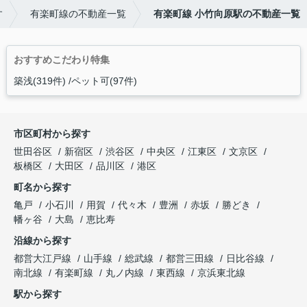
す
有楽町線の不動産一覧
有楽町線 小竹向原駅の不動産一覧
おすすめこだわり特集
築浅(319件)
ペット可(97件)
市区町村から探す
世田谷区
新宿区
渋谷区
中央区
江東区
文京区
板橋区
大田区
品川区
港区
町名から探す
亀戸
小石川
用賀
代々木
豊洲
赤坂
勝どき
幡ヶ谷
大島
恵比寿
沿線から探す
都営大江戸線
山手線
総武線
都営三田線
日比谷線
南北線
有楽町線
丸ノ内線
東西線
京浜東北線
駅から探す