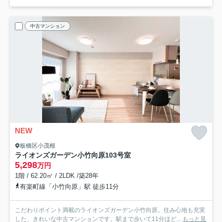
中古マンション
NEW
板橋区小茂根
ライオンズガーデン小竹向原
103号室
5,298
万円
1階 / 62.20㎡ / 2LDK /築28年
有楽町線「小竹向原」駅 徒歩11分
こだわりポイント満載のライオンズガーデン小竹向原。住み心地も充実
した、きれいな中古マンションです。駅まで歩いて11分ほど...
もっと見