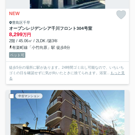
NEW
豊島区千早
オープンレジデンシア千川フロント
304号室
8,299
万円
2階 / 45.06㎡ / 2LDK /築3年
有楽町線「小竹向原」駅 徒歩8分
ペット可
徒歩5分の場所に駅があります。24時間ゴミ出し可能なので、いちいち
ゴミの日を確認せずに気が向いたときに捨てられます。浴室...
もっと見
る
中古マンション