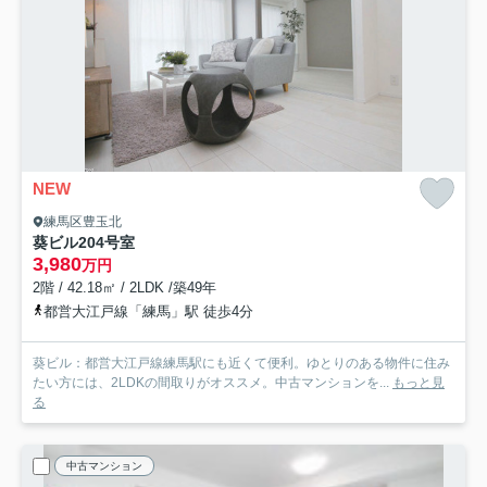
NEW
練馬区豊玉北
葵ビル
204号室
3,980
万円
2階 / 42.18㎡ / 2LDK /築49年
都営大江戸線「練馬」駅 徒歩4分
葵ビル：都営大江戸線練馬駅にも近くて便利。ゆとりのある物件に住み
たい方には、2LDKの間取りがオススメ。中古マンションを...
もっと見
る
中古マンション