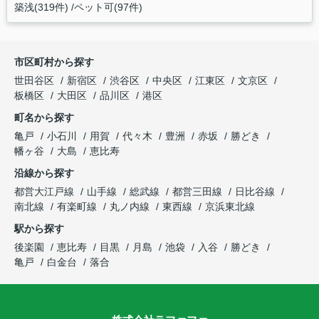
築浅(319件)
ペット可(97件)
市区町村から探す
世田谷区
新宿区
渋谷区
中央区
江東区
文京区
板橋区
大田区
品川区
港区
町名から探す
亀戸
小石川
用賀
代々木
豊洲
赤坂
勝どき
幡ヶ谷
大島
恵比寿
沿線から探す
都営大江戸線
山手線
総武線
都営三田線
日比谷線
南北線
有楽町線
丸ノ内線
東西線
京浜東北線
駅から探す
後楽園
恵比寿
目黒
月島
池袋
入谷
勝どき
亀戸
白金台
落合