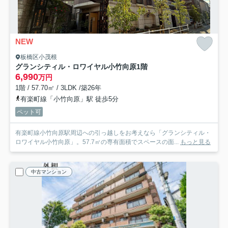
NEW
板橋区小茂根
グランシティル・ロワイヤル小竹向原
1階
6,990
万円
1階 / 57.70㎡ / 3LDK /築26年
有楽町線「小竹向原」駅 徒歩5分
ペット可
有楽町線小竹向原駅周辺への引っ越しをお考えなら「グランシティル・
ロワイヤル小竹向原」。57.7㎡の専有面積でスペースの面...
もっと見る
中古マンション