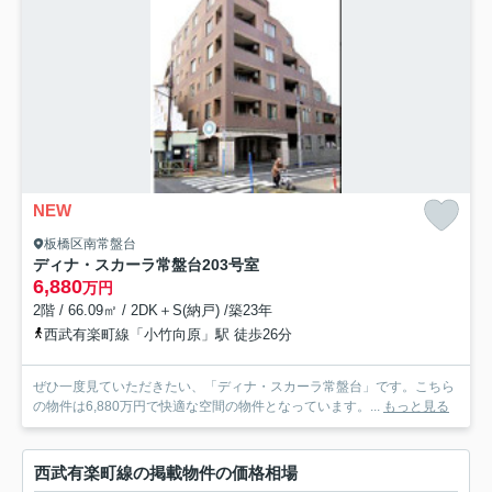
NEW
板橋区南常盤台
ディナ・スカーラ常盤台
203号室
6,880
万円
2階 / 66.09㎡ / 2DK＋S(納戸) /築23年
西武有楽町線「小竹向原」駅 徒歩26分
ぜひ一度見ていただきたい、「ディナ・スカーラ常盤台」です。こちら
の物件は6,880万円で快適な空間の物件となっています。...
もっと見る
西武有楽町線の掲載物件の価格相場