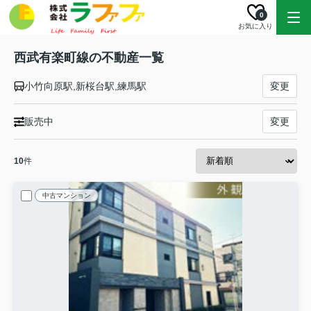
0
お気に入り
西武有楽町線の不動産一覧
小竹向原駅,新桜台駅,練馬駅
変更
販売中
変更
10
件
中古マンション