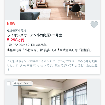
NEW
板橋区小茂根
ライオンズガーデン小竹向原
103号室
5,298
万円
1階 / 62.20㎡ / 2LDK /築28年
有楽町線「小竹向原」駅 徒歩11分
西武有楽町線「新桜台」駅 徒歩16分
こだわりポイント満載のライオンズガーデン小竹向原。住み心地も充実
した、きれいな中古マンションです。駅まで歩いて11分ほど...
もっと見
る
中古マンション