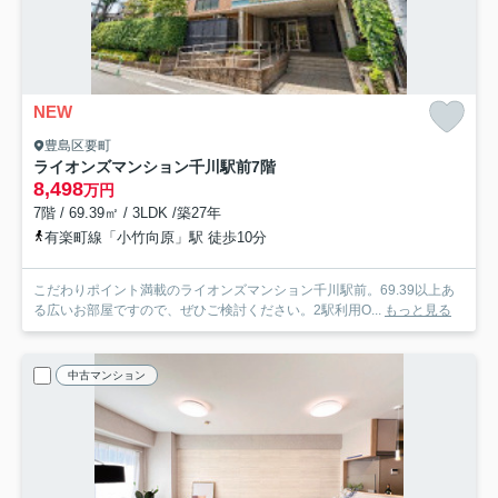
NEW
豊島区要町
ライオンズマンション千川駅前
7階
8,498
万円
7階 / 69.39㎡ / 3LDK /築27年
有楽町線「小竹向原」駅 徒歩10分
こだわりポイント満載のライオンズマンション千川駅前。69.39以上あ
る広いお部屋ですので、ぜひご検討ください。2駅利用O...
もっと見る
中古マンション