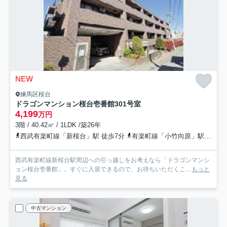
NEW
練馬区桜台
ドラゴンマンション桜台壱番館
301号室
4,199
万円
3階 / 40.42㎡ / 1LDK /築26年
西武有楽町線「新桜台」駅 徒歩7分
有楽町線「小竹向原」駅 徒歩12分
西武有楽町線新桜台駅周辺への引っ越しをお考えなら「ドラゴンマンシ
ョン桜台壱番館」。すぐに入居できるので、お待ちいただくこ...
もっと
見る
中古マンション