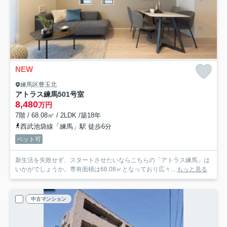
NEW
練馬区豊玉北
アトラス練馬
501号室
8,480
万円
7階 / 68.08㎡ / 2LDK /築18年
西武池袋線「練馬」駅 徒歩6分
ペット可
新生活を失敗せず、スタートさせたいならこちらの「アトラス練馬」は
いかがでしょうか。専有面積は68.08㎡となっており広々...
もっと見る
中古マンション