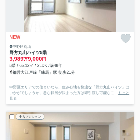
NEW
中野区丸山
野方丸山ハイツ
5階
3,989
9,000
万
円
5階 / 65.12㎡ / 2LDK /築48年
都営大江戸線「練馬」駅 徒歩21分
中野区エリアでの住まいなら、住み心地も快適な「野方丸山ハイツ」は
いかがでしょうか。急な転居が決まった方は即引渡し可能なこ...
もっと
見る
中古マンション