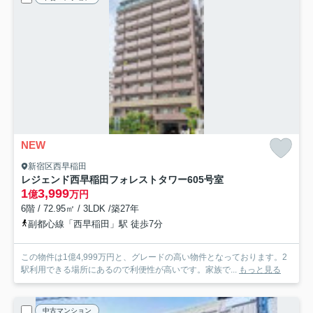
NEW
新宿区西早稲田
レジェンド西早稲田フォレストタワー
605号室
1
3,999
億
万円
6階 / 72.95㎡ / 3LDK /築27年
副都心線「西早稲田」駅 徒歩7分
この物件は1億4,999万円と、グレードの高い物件となっております。2
駅利用できる場所にあるので利便性が高いです。家族で...
もっと見る
中古マンション