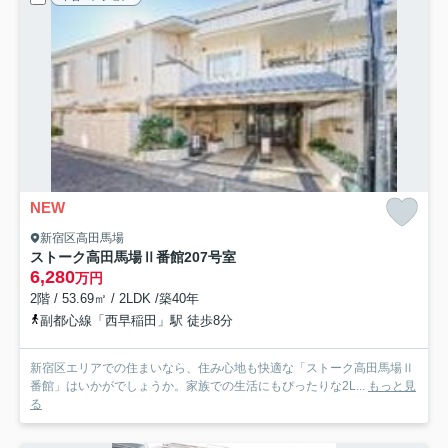
NEW
新宿区高田馬場
ストーク高田馬場Ⅱ番館
207号室
6,280
万円
2階 / 53.69㎡ / 2LDK /築40年
副都心線「西早稲田」駅 徒歩8分
新宿区エリアでの住まいなら、住み心地も快適な「ストーク高田馬場Ⅱ
番館」はいかがでしょうか。家族での生活にもぴったりな2L...
もっと見
る