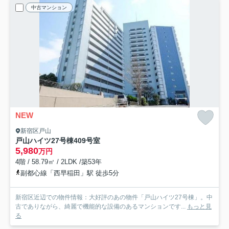
中古マンション
NEW
新宿区戸山
戸山ハイツ27号棟
409号室
5,980
万円
4階 / 58.79㎡ / 2LDK /築53年
副都心線「西早稲田」駅 徒歩5分
新宿区近辺での物件情報：大好評のあの物件「戸山ハイツ27号棟」。中
古でありながら、綺麗で機能的な設備のあるマンションです...
もっと見
る