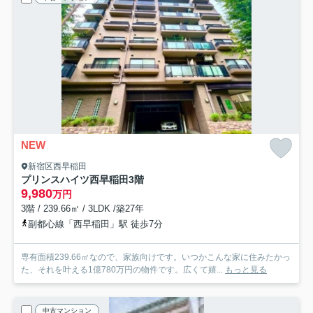
NEW
新宿区西早稲田
プリンスハイツ西早稲田
3階
9,980
万円
3階 / 239.66㎡ / 3LDK /築27年
副都心線「西早稲田」駅 徒歩7分
専有面積239.66㎡なので、家族向けです。いつかこんな家に住みたかっ
た、それを叶える1億780万円の物件です。広くて嬉...
もっと見る
中古マンション