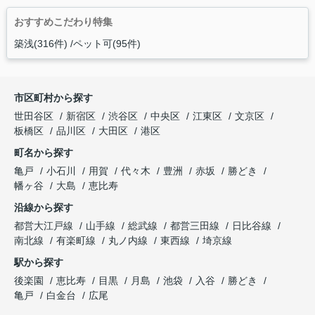
おすすめこだわり特集
築浅(316件)
ペット可(95件)
市区町村から探す
世田谷区
新宿区
渋谷区
中央区
江東区
文京区
板橋区
品川区
大田区
港区
町名から探す
亀戸
小石川
用賀
代々木
豊洲
赤坂
勝どき
幡ヶ谷
大島
恵比寿
沿線から探す
都営大江戸線
山手線
総武線
都営三田線
日比谷線
南北線
有楽町線
丸ノ内線
東西線
埼京線
駅から探す
後楽園
恵比寿
目黒
月島
池袋
入谷
勝どき
亀戸
白金台
広尾