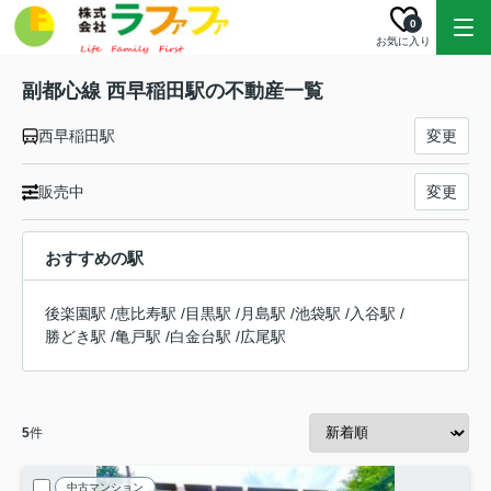
0
お気に入り
副都心線 西早稲田駅の不動産一覧
西早稲田駅
変更
販売中
変更
おすすめの駅
後楽園駅
/
恵比寿駅
/
目黒駅
/
月島駅
/
池袋駅
/
入谷駅
/
勝どき駅
/
亀戸駅
/
白金台駅
/
広尾駅
5
件
中古マンション