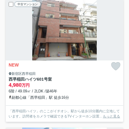
中古マンション
NEW
新宿区西早稲田
西早稲田ハイツ
601号室
4,980
万円
6階 / 49.09㎡ / 2LDK /築46年
副都心線「西早稲田」駅 徒歩16分
「西早稲田ハイツ」のここがイチオシ。駅から徒歩10分圏内に立地して
います。訪問者をカメラで確認できるTVインターホン設置...
もっと見る