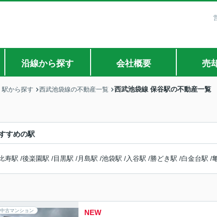
沿線から探す
会社概要
売
西武池袋線 保谷駅の不動産一覧
・駅から探す
西武池袋線の不動産一覧
すすめの駅
比寿駅
/
後楽園駅
/
目黒駅
/
月島駅
/
池袋駅
/
入谷駅
/
勝どき駅
/
白金台駅
/
中古マンション
NEW