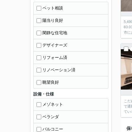
ペット相談
陽当り良好
5,
83
閑静な住宅地
市に
デザイナーズ
リフォーム済
リノベーション済
眺望良好
設備・仕様
こだ
メゾネット
で通
てい
ベランダ
保
バルコニー