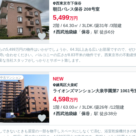
西東京市
下保谷
朝日パレス保谷 208号室
5,499
万円
2階 / 64.30㎡ / 3LDK /築31年 /3階建
西武池袋線
「
保谷
」駅 徒歩6分
らの5,499万円の物件はいかがでしょうか。64.3以上ある広いお部屋ですので、
問い合わせください。バルコニーの広さが8.83平米の物件です。西東京市の不動
富な当社スタッフがしっかりとサポート致します。
中古マンション
NEW
練馬区
大泉町
ライオンズマンション大泉学園第7 1061号
4,598
万円
1階 / 63.00㎡ / 3LDK /築26年 /12階建
西武池袋線
「
保谷
」駅 徒歩38分
しできないときも居室の一部を物干しスペースにしなくて済む、浴室乾燥機付きの