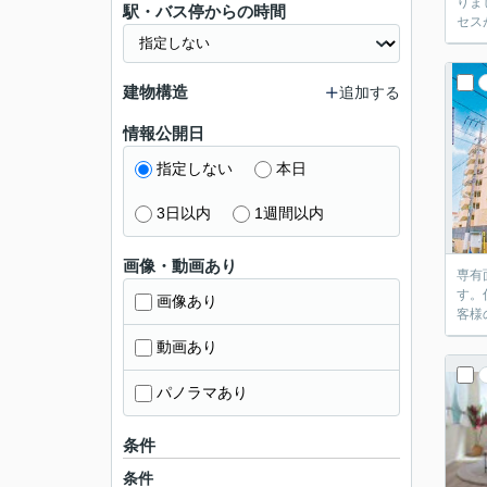
りま
駅・バス停からの時間
セス
建物構造
追加する
情報公開日
指定しない
本日
3日以内
1週間以内
画像・動画あり
専有
す。
画像あり
客様
動画あり
パノラマあり
条件
条件