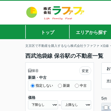
トップ
エリアから探す
文京区で不動産を購入するなら株式会社ラファファ
沿線
西武池袋線 保谷駅の不動産一覧
お
保谷
変更
新築・中古
恵
指定しない
新築
中古
価格
5
件
～