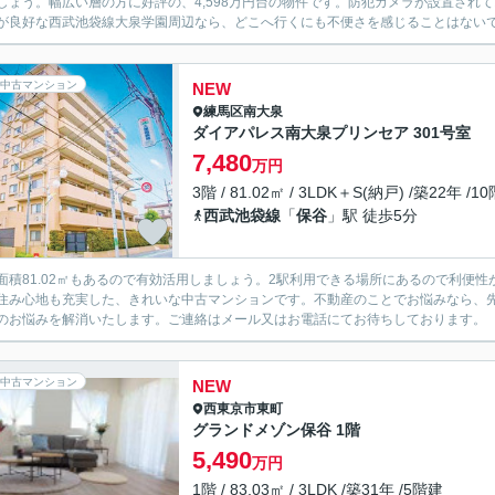
しょう。幅広い層の方に好評の、4,598万円台の物件です。防犯カメラが設置され
が良好な西武池袋線大泉学園周辺なら、どこへ行くにも不便さを感じることはないでし
中古マンション
NEW
練馬区
南大泉
ダイアパレス南大泉プリンセア 301号室
7,480
万円
3階 / 81.02㎡ / 3LDK＋S(納戸) /築22年 /1
西武池袋線
「
保谷
」駅 徒歩5分
面積81.02㎡もあるので有効活用しましょう。2駅利用できる場所にあるので利便
住み心地も充実した、きれいな中古マンションです。不動産のことでお悩みなら、
のお悩みを解消いたします。ご連絡はメール又はお電話にてお待ちしております。
中古マンション
NEW
西東京市
東町
グランドメゾン保谷 1階
5,490
万円
1階 / 83.03㎡ / 3LDK /築31年 /5階建