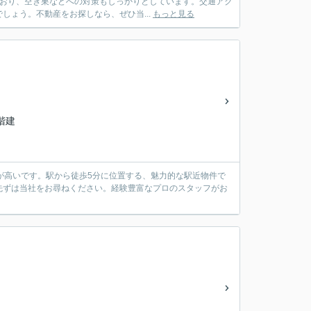
ており、空き巣などへの対策もしっかりとしています。交通アク
ょう。不動産をお探しなら、ぜひ当...
もっと見る
0階建
性が高いです。駅から徒歩5分に位置する、魅力的な駅近物件で
先ずは当社をお尋ねください。経験豊富なプロのスタッフがお