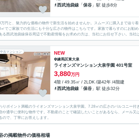
西武池袋線
「
保谷
」駅 徒歩8分
490万円と、魅力的な価格の物件で新生活を始めませんか。スムーズに購入まで辿り
.03㎡でご家族での生活にも十分な広さの物件はこちらです。家族で暮らすのにお勧
ある西武池袋線保谷周辺で不動産情報をお求めの方は、当社にお任せ下さい。当社は、
中古マンション
NEW
練馬区
東大泉
ライオンズマンション大泉学園 401号室
3,880
万円
4階 / 49.35㎡ / 2LDK /築42年 /4階建
西武池袋線
「
保谷
」駅 徒歩32分
わりポイント満載のライオンズマンション大泉学園。7.28㎡の広さのバルコニー付
勤や通学に便利な物件です。不動産のことで確認したいことがあるなら、メール又
るので、丁寧にお答えします。
谷の掲載物件の価格相場