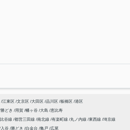
江東区
文京区
大田区
品川区
板橋区
港区
勝どき
用賀
幡ヶ谷
大島
恵比寿
日比谷線
都営三田線
南北線
有楽町線
丸ノ内線
東西線
埼京線
入谷
勝どき
白金台
亀戸
広尾