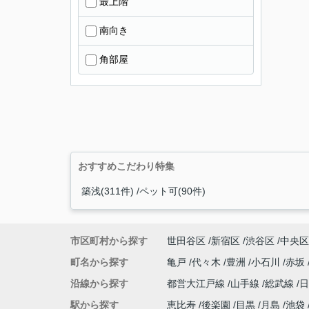
最上階
南向き
角部屋
おすすめこだわり特集
築浅(311件)
ペット可(90件)
市区町村から探す
世田谷区
新宿区
渋谷区
中央区
町名から探す
亀戸
代々木
豊洲
小石川
赤坂
沿線から探す
都営大江戸線
山手線
総武線
駅から探す
恵比寿
後楽園
目黒
月島
池袋